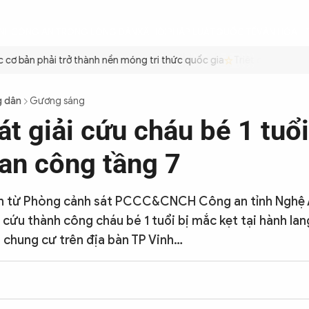
ÌNH
CÔNG AN TRONG LÒNG DÂN
XÃ HỘI
PHÁP LUẬT
QUỐC TẾ
VĂN HÓA - 
 bản phải trở thành nền móng tri thức quốc gia
Triệt để tiết kiệm 
g dân
Gương sáng
át giải cứu cháu bé 1 tuổ
ban công tầng 7
n từ Phòng cảnh sát PCCC&CNCH Công an tỉnh Nghệ A
 cứu thành công cháu bé 1 tuổi bị mắc kẹt tại hành la
 chung cư trên địa bàn TP Vinh…