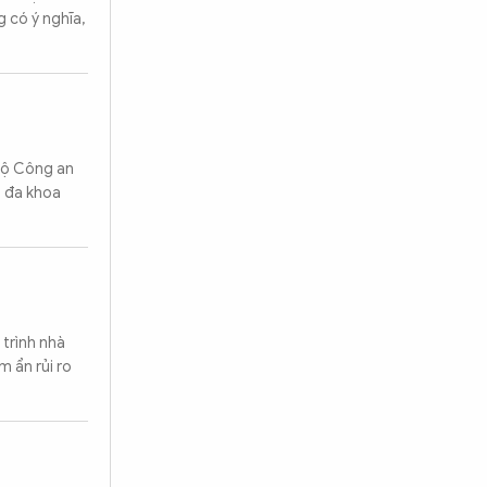
g có ý nghĩa,
bộ Công an
n đa khoa
 trình nhà
m ẩn rủi ro