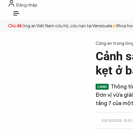
Đăng nhập
THỜI SỰ
CHỐNG DIỄN BIẾN HÒA B
VI
quyền
Chủ đề:
Công an Việt Nam cứu hộ, cứu nạn tại Venezuela
Khoa học cơ
THỜI SỰ
Công an trong lòn
Cảnh s
CHỐNG DIỄN BIẾN HÒA BÌNH
kẹt ở 
CÔNG AN TRONG LÒNG DÂN
Thông ti
Đơn vị vừa giải
XÃ HỘI
tầng 7 của một
23/12/2022 12:51
PHÁP LUẬT