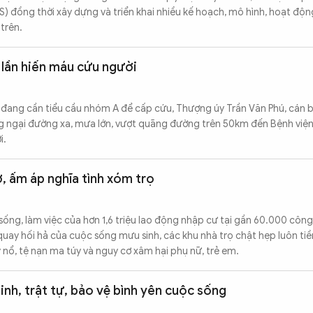
S) đồng thời xây dựng và triển khai nhiều kế hoạch, mô hình, hoạt độn
 trên.
 lần hiến máu cứu người
 đang cần tiểu cầu nhóm A để cấp cứu, Thượng úy Trần Văn Phú, cán 
g ngại đường xa, mưa lớn, vượt quãng đường trên 50km đến Bệnh việ
i.
ở, ấm áp nghĩa tình xóm trọ
h sống, làm việc của hơn 1,6 triệu lao động nhập cư tại gần 60.000 công
uay hối hả của cuộc sống mưu sinh, các khu nhà trọ chật hẹp luôn tiề
y nổ, tệ nạn ma túy và nguy cơ xâm hại phụ nữ, trẻ em.
inh, trật tự, bảo vệ bình yên cuộc sống