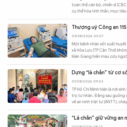
toàn thể cán bộ, chiến sĩ (CBC
cụ thể hóa tinh thần, mục tiêu
Thượng uý Công an 115
03/08/2026 03:07
Một bệnh nhân sốt xuất huyết
xã Hỏa Lựu (TP Cần Thơ) khôn
Kiên Giang hiến máu cứu ngườ
Dựng “lá chắn” từ cơ s
01/08/2026 09:53
TP Hồ Chí Minh hiện là nơi sin
trọ tư nhân. Đằng sau guồng q
về an ninh trật tự (ANTT), chá
“Lá chắn” giữ vững an n
01/08/2026 08:13