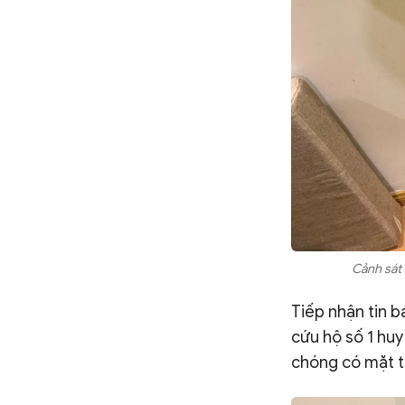
Chuyên trang
An ninh thế giới
Văn nghệ Công an
Chuyên đề
Cảnh sát
Tiếp nhận tin 
cứu hộ số 1 huy
chóng có mặt tạ