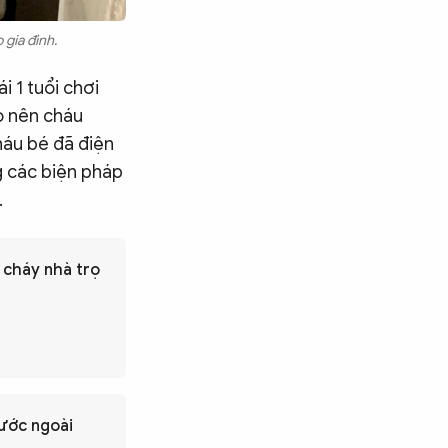
 gia đình.
i 1 tuổi chơi
o nên cháu
háu bé đã điện
g các biện pháp
.
 cháy nhà trọ
ước ngoài
Tìm kiếm