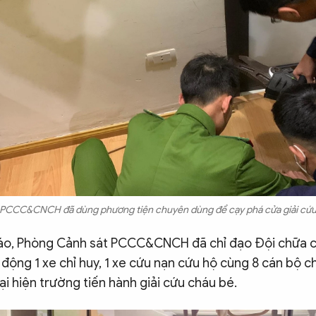
 PCCC&CNCH đã dùng phương tiện chuyên dùng để cạy phá cửa giải cứu
báo, Phòng Cảnh sát PCCC&CNCH đã chỉ đạo Đội chữa c
 động 1 xe chỉ huy, 1 xe cứu nạn cứu hộ cùng 8 cán bộ c
i hiện trường tiến hành giải cứu cháu bé.