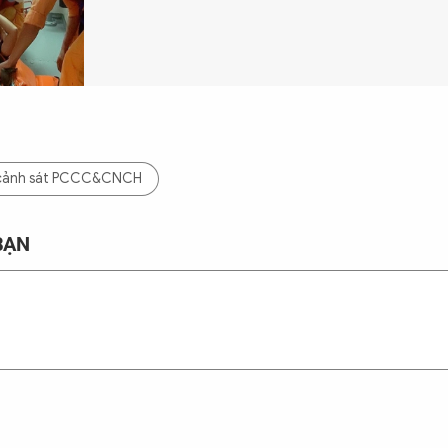
cảnh sát PCCC&CNCH
BẠN