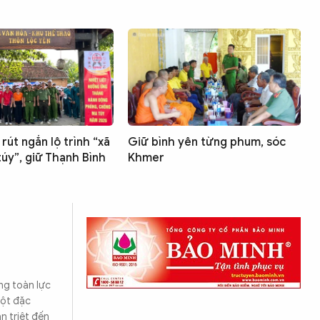
rút ngắn lộ trình “xã
Giữ bình yên từng phum, sóc
úy”, giữ Thạnh Bình
Khmer
ng toàn lực
một đặc
n triệt đến