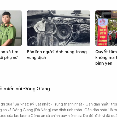
an xã tìm
Bản lĩnh người Anh hùng trong
Quyết tâm 
ời phụ nữ
vùng địch
không ma t
bình yên
 ở miền núi Đông Giang
thi đua “Ba Nhất: Kỷ luật nhất - Trung thành nhất - Gần dân nhất” tro
 an xã Đông Giang (Đà Nẵng) xác định tinh thần “Gần dân nhất” là 
lược của lực lượng Công an xã chính quy hiện nay. Do đó, đơn vị đã quá