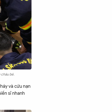
 cháu bé.
háy và cứu nạn
hiến sĩ nhanh