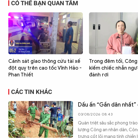
CÓ THỂ BẠN QUAN TÂM
Cảnh sát giao thông cứu tài xế
Trong đêm tối, Công 
đột quỵ trên cao tốc Vĩnh Hảo -
kiếm chiếc nhẫn ngư
Phan Thiết
đánh rơi
CÁC TIN KHÁC
Dấu ấn “Gần dân nhất”
03/08/2026 08:43
Quán triệt sâu sắc phong trào 
lượng Công an nhân dân, Công
trưng cốt lõi mang tính chiến 