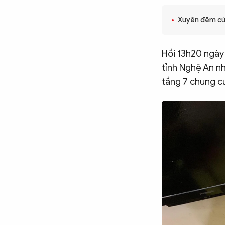
CÔNG NGHỆ
Xuyên đêm cứu
QUỐC TẾ
Hồi 13h20 ngày
tỉnh Nghệ An n
tầng 7 chung c
VĂN HÓA - THỂ THAO
BẠN ĐỌC & CAND
ĐA PHƯƠNG TIỆN
eMagazine
Podcast
Video
Ảnh
Infographic