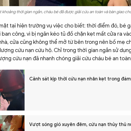
 khoảng thời gian ngắn, cháu bé đã được giải cứu an toàn và bàn giao cho
ặt tại hiện trường vụ việc cho biết: thời điểm đó, bé gá
 ban công, vì bị ngăn kéo tủ đồ chặn kẹt mất cửa ra và
nhà, cửa cũng không thể mở từ bên trong nên bố mẹ c
 lượng cứu nạn cứu hộ. Chỉ trong thời gian ngắn sử dụn
lượng cứu nạn đã nhanh chóng giải cứu cháu bé an toàn
Cảnh sát kịp thời cứu nạn nhân kẹt trong đám
Vượt sóng gió xuyên đêm, cứu nạn thủy thủ n