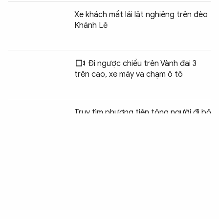
Xe khách mất lái lật nghiêng trên đèo
Khánh Lê
Đi ngược chiều trên Vành đai 3
trên cao, xe máy va chạm ô tô
Chia sẻ:
0
Truy tìm phương tiện tông người đi bộ
tử vong rồi rời hiện trường
Cảng hàng không Quốc tế Phú Quốc
sẵn sàng cho cuộc "lột xác" thành
siêu cửa ngõ
Miễn phí vé tàu cho thân nhân đi cùng