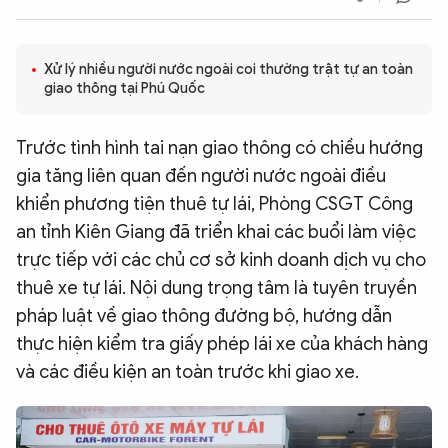
QUỐC TẾ
Xử lý nhiều người nước ngoài coi thường trật tự an toàn
VĂN HÓA - THỂ THAO
giao thông tại Phú Quốc
Trước tình hình tai nạn giao thông có chiều hướng
BẠN ĐỌC & CAND
gia tăng liên quan đến người nước ngoài điều
khiển phương tiện thuê tự lái, Phòng CSGT Công
ĐA PHƯƠNG TIỆN
an tỉnh Kiên Giang đã triển khai các buổi làm việc
eMagazine
Podcast
trực tiếp với các chủ cơ sở kinh doanh dịch vụ cho
Video
Ảnh
thuê xe tự lái. Nội dung trọng tâm là tuyên truyền
pháp luật về giao thông đường bộ, hướng dẫn
Infographic
thực hiện kiểm tra giấy phép lái xe của khách hàng
Chuyên trang
An ninh thế giới
Văn nghệ Công an
và các điều kiện an toàn trước khi giao xe.
Chuyên đề