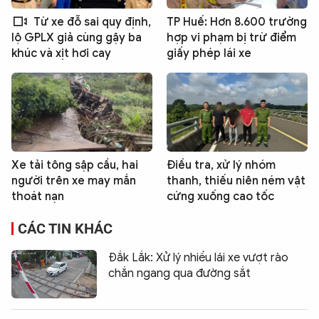
Từ xe đỗ sai quy định,
TP Huế: Hơn 8.600 trường
hợp vi phạm bị trừ điểm
lộ GPLX giả cùng gậy ba
giấy phép lái xe
khúc và xịt hơi cay
Xe tải tông sập cầu, hai
Điều tra, xử lý nhóm
người trên xe may mắn
thanh, thiếu niên ném vật
thoát nạn
cứng xuống cao tốc
CÁC TIN KHÁC
Đắk Lắk: Xử lý nhiều lái xe vượt rào
chắn ngang qua đường sắt