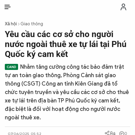
VI
VI
EN
Xã hội
Giao thông
THỜI SỰ
Yêu cầu các cơ sở cho người
nước ngoài thuê xe tự lái tại Phú
CHỐNG DIỄN BIẾN HÒA BÌNH
Quốc ký cam kết
Nhằm tăng cường công tác bảo đảm trật
CÔNG AN TRONG LÒNG DÂN
tự an toàn giao thông, Phòng Cảnh sát giao
thông (CSGT) Công an tỉnh Kiên Giang đã tổ
XÃ HỘI
chức tuyên truyền và yêu cầu các cơ sở cho thuê
xe tự lái trên địa bàn TP Phú Quốc ký cam kết,
PHÁP LUẬT
đặc biệt là đối với hoạt động cho người nước
ngoài thuê xe.
CÔNG NGHỆ
0
07/06/2025 05:52