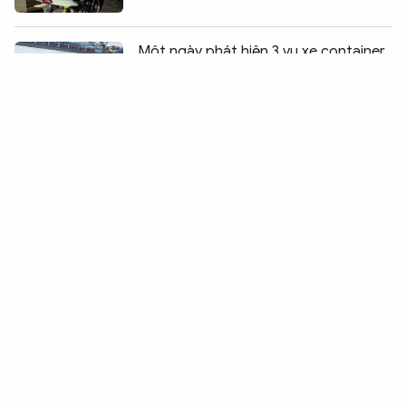
Chia sẻ:
0
Một ngày phát hiện 3 vụ xe container
"đội" khung hạn chế chiều cao
Xử lý tài xế đầu kéo gây ùn tắc giao
thông trên quốc lộ 29
Xe ben tông sập cửa hàng mắt kính, 4
người trong gia đình bị thương
Xe khách mất lái lật nghiêng trên đèo
Khánh Lê