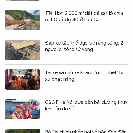
Hơn 2.000 m³ đất đá sạt lở chia
cắt Quốc lộ 4D ở Lào Cai
Đạp xe tập thể dục lúc rạng sáng, 2
người bị tông tử vong
Tài xế và chủ xe khách "nhồi nhét" bị
xử phạt nặng
CSGT Hà Nội đưa bến bãi đường thủy
lên bản đồ số
Bộ Tài chính phản hồi về hóa đơn điện