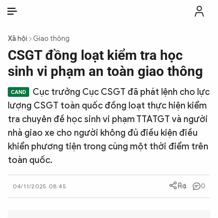
VI
VI
EN
Xã hội
Giao thông
THỜI SỰ
CSGT đồng loạt kiểm tra học
sinh vi phạm an toàn giao thông
CHỐNG DIỄN BIẾN HÒA BÌNH
Cục trưởng Cục CSGT đã phát lệnh cho lực
lượng CSGT toàn quốc đồng loạt thực hiện kiểm
CÔNG AN TRONG LÒNG DÂN
tra chuyên đề học sinh vi phạm TTATGT và người
nhà giao xe cho người không đủ điều kiện điều
XÃ HỘI
khiển phương tiện trong cùng một thời điểm trên
toàn quốc.
PHÁP LUẬT
0
04/11/2025 08:45
CÔNG NGHỆ