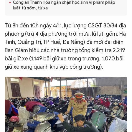
Công an Thanh Hóa ngăn chặn học sinh vi phạm pháp
QUỐC TẾ
luật từ sớm, từ xa
Từ 8h đến 10h ngày 4/11, lực lượng CSGT 30/34 địa
VĂN HÓA - THỂ THAO
phương (trừ 4 địa phương trời mưa, lũ lụt, gồm: Hà
Tĩnh, Quảng Trị, TP Huế, Đà Nẵng) đã mời đại diện
BẠN ĐỌC & CAND
Ban Giám hiệu các nhà trường tổng kiểm tra 2.219
bãi giữ xe (1.149 bãi giữ xe trong trường, 1.070 bãi
ĐA PHƯƠNG TIỆN
giữ xe xung quanh khu vực cổng trường).
eMagazine
Podcast
Video
Ảnh
Infographic
Chuyên trang
An ninh thế giới
Văn nghệ Công an
Chuyên đề