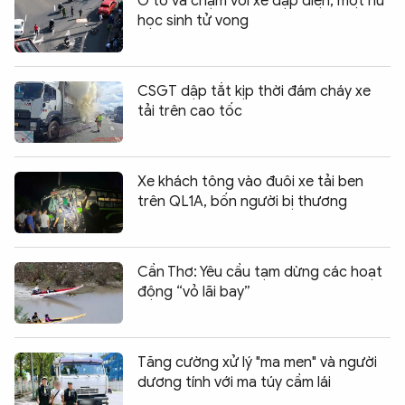
Ô tô va chạm với xe đạp điện, một nữ
học sinh tử vong
CSGT dập tắt kịp thời đám cháy xe
tải trên cao tốc
Xe khách tông vào đuôi xe tải ben
trên QL1A, bốn người bị thương
Cần Thơ: Yêu cầu tạm dừng các hoạt
động “vỏ lãi bay”
Tăng cường xử lý "ma men" và người
dương tính với ma túy cầm lái