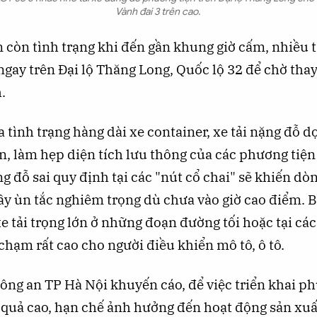
Vành đai 3 trên cao.
 còn tình trạng khi đến gần khung giờ cấm, nhiều t
gay trên Đại lộ Thăng Long, Quốc lộ 32 để chờ thay 
.
a tình trạng hàng dài xe container, xe tải nặng đỗ d
n, làm hẹp diện tích lưu thông của các phương tiện
g đỗ sai quy định tại các "nút cổ chai" sẽ khiến dò
gây ùn tắc nghiêm trọng dù chưa vào giờ cao điểm. 
e tải trọng lớn ở những đoạn đường tối hoặc tại cá
chạm rất cao cho người điều khiển mô tô, ô tô.
ng an TP Hà Nội khuyến cáo, để việc triển khai ph
 quả cao, hạn chế ảnh hưởng đến hoạt động sản xuấ