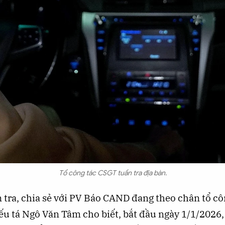
Tổ công tác CSGT tuần tra địa bàn.
 tra, chia sẻ với PV Báo CAND đang theo chân tổ cô
ếu tá Ngô Văn Tâm cho biết, bắt đầu ngày 1/1/2026