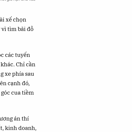
ài xế chọn
vì tìm bãi đỗ
ọc các tuyến
 khác. Chỉ cần
ng xe phía sau
Bên cạnh đó,
c góc cua tiềm
ương án thí
t, kinh doanh,