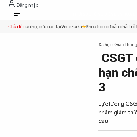
Đăng nhập
THỜI SỰ
CHỐNG DIỄN BIẾN HÒA B
VI
t Nam cứu hộ, cứu nạn tại Venezuela
Chủ đề:
Khoa học cơ bản phải trở thành
THỜI SỰ
Xã hội
Giao thôn
CSGT c
CHỐNG DIỄN BIẾN HÒA BÌNH
hạn chế
CÔNG AN TRONG LÒNG DÂN
3
XÃ HỘI
Lực lượng CSGT
nhằm giảm thiể
cao.
PHÁP LUẬT