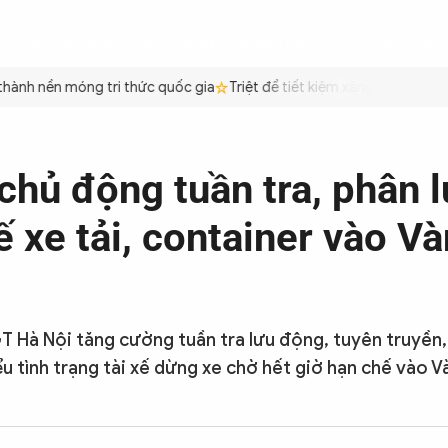
ÌNH
CÔNG AN TRONG LÒNG DÂN
XÃ HỘI
PHÁP LUẬT
QUỐC TẾ
VĂN HÓA - 
 nền móng tri thức quốc gia
Triệt để tiết kiệm xăng dầu để đảm bảo
g
hủ động tuần tra, phân 
 xe tải, container vào Và
 Hà Nội tăng cường tuần tra lưu động, tuyên truyền,
u tình trạng tài xế dừng xe chờ hết giờ hạn chế vào Và