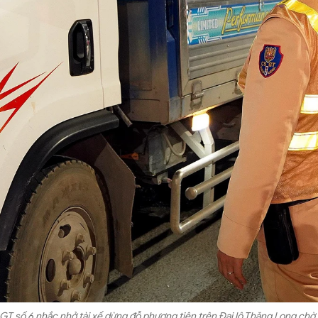
GT số 6 nhắc nhở tài xế dừng đỗ phương tiện trên Đại lộ Thăng Long chờ 