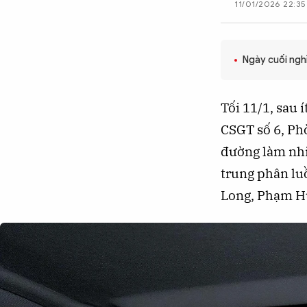
11/01/2026 22:35
CÔNG NGHỆ
Ngày cuối ngh
QUỐC TẾ
Tối 11/1, sau 
VĂN HÓA - THỂ THAO
CSGT số 6, Ph
đường làm nhiệ
BẠN ĐỌC & CAND
trung phân luồ
Long, Phạm Hù
ĐA PHƯƠNG TIỆN
eMagazine
Podcast
Video
Ảnh
Infographic