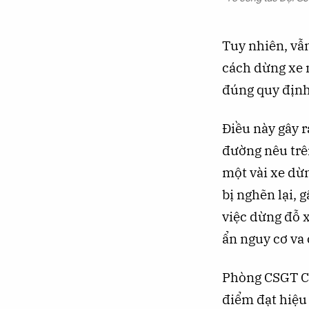
Tuy nhiên, vẫn
cách dừng xe n
đúng quy định
Điều này gây r
đường nêu trê
một vài xe dừn
bị nghẽn lại, 
việc dừng đỗ x
ẩn nguy cơ va 
Phòng CSGT Cô
điểm đạt hiệu