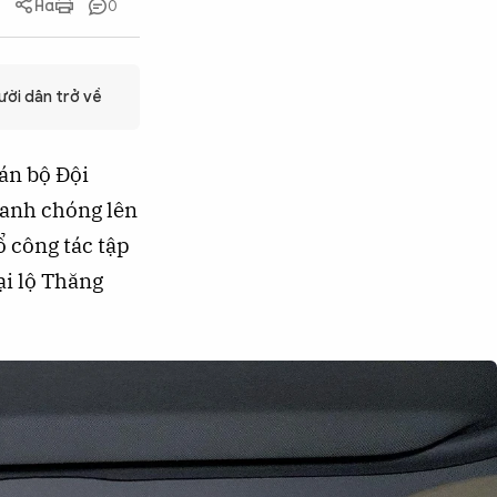
0
ười dân trở về
cán bộ Đội
hanh chóng lên
ổ công tác tập
ại lộ Thăng