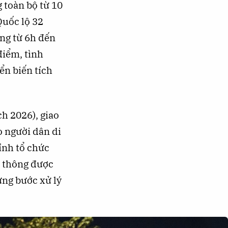
 toàn bộ từ 10
Quốc lộ 32
áng từ 6h đến
điểm, tình
ển biến tích
ch 2026), giao
o người dân di
ỉnh tổ chức
o thông được
ừng bước xử lý
Tìm kiếm