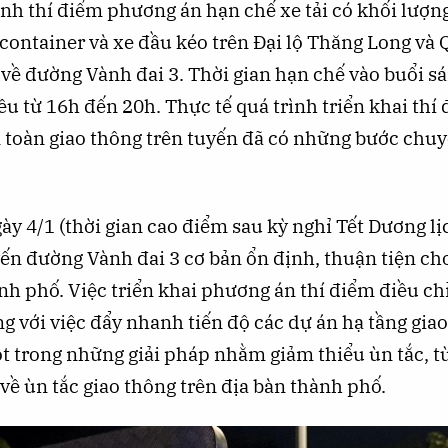
nh thí điểm phương án hạn chế xe tải có khối lượng
e container và xe đầu kéo trên Đại lộ Thăng Long và 
về đường Vành đai 3. Thời gian hạn chế vào buổi s
ều từ 16h đến 20h. Thực tế quá trình triển khai thí 
n toàn giao thông trên tuyến đã có những bước chuy
y 4/1 (thời gian cao điểm sau kỳ nghỉ Tết Dương lị
yến đường Vành đai 3 cơ bản ổn định, thuận tiện ch
nh phố. Việc triển khai phương án thí điểm điều ch
g với việc đẩy nhanh tiến độ các dự án hạ tầng gia
ột trong những giải pháp nhằm giảm thiểu ùn tắc, t
ề ùn tắc giao thông trên địa bàn thành phố.