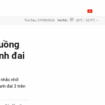
0
THỂ THAO
BẠN ĐỌC & CAND
VI
Thứ Sáu, 07/08/2026
Hà Nội
,
25°C - 32.9°C
 an ninh năng lượng quốc gia
Thực hiện Nghị quyết Đại hội XIV của 
luồng
nh đai
 nhắc nhở
nh đai 3 trên