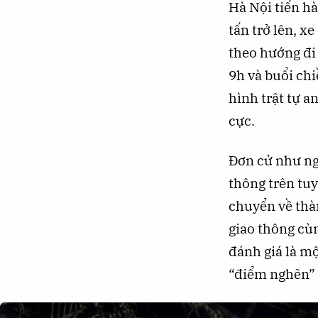
Hà Nội tiến hà
tấn trở lên, x
theo hướng đi 
9h và buổi chi
hình trật tự a
cực.
Đơn cử như ngà
thông trên tu
chuyển về thà
giao thông cùn
đánh giá là m
“điểm nghẽn” v