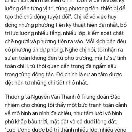
chắc nịch, ánh mắt kiên định: "Đơn vị đã rà soát kỹ
lưỡng đến từng vị trí, từng phương tiện, thiết bị để
tạo thế chủ động tuyệt đối". Chị kể về việc huy
động những phương tiện kỹ thuật hiện đại nhất, bố
trí lực lượng nhiều tầng, nhiều lớp, kiểm soát chặt
chẽ người và phương tiện ra vào. Mỗi kịch bản đều
có phương án dự phòng. Nghe chị nói, tôi nhận ra
sự an toàn không đến từ phô trương, mà từ sự tính
toán chi li, từ thói quen cẩn trọng đã ngấm sâu
trong từng động tác. Đó chính là sự an tâm được
dệt nên từ những chi tiết nhỏ nhất.
Thượng tá Nguyễn Văn Thanh ở Trung đoàn Đặc
nhiệm cho chúng tôi thấy một bức tranh toàn cảnh
về mô hình an ninh đa chiều, như tấm lưới vô hình
phủ khắp bầu trời, mặt đất và cả dưới lòng đất.
"Lực lượng được bố trí thành nhiều lớp, nhiều vòng