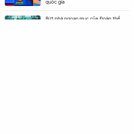
quốc gia
Chia sẻ:
0
Bứt phá ngoạn mục của Đoàn thể
thao Công an TP Hồ Chí Minh
Bản lĩnh người Anh hùng trong vùng
địch
Dấu ấn “Gần dân nhất” trong ngày
hội hiến máu của Học viện CSND
Hệ sinh thái Kiosk đa tiện ích - đưa
dịch vụ số đến gần người dân