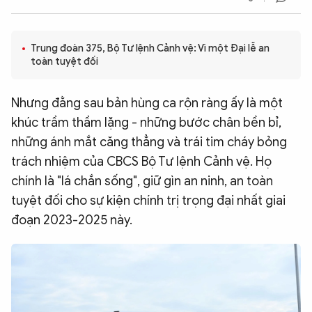
QUỐC TẾ
Trung đoàn 375, Bộ Tư lệnh Cảnh vệ: Vì một Đại lễ an
VĂN HÓA - THỂ THAO
toàn tuyệt đối
Nhưng đằng sau bản hùng ca rộn ràng ấy là một
BẠN ĐỌC & CAND
khúc trầm thầm lặng - những bước chân bền bỉ,
những ánh mắt căng thẳng và trái tim cháy bỏng
ĐA PHƯƠNG TIỆN
trách nhiệm của CBCS Bộ Tư lệnh Cảnh vệ. Họ
eMagazine
Podcast
chính là "lá chắn sống", giữ gìn an ninh, an toàn
Video
Ảnh
tuyệt đối cho sự kiện chính trị trọng đại nhất giai
đoạn 2023-2025 này.
Infographic
Chuyên trang
An ninh thế giới
Văn nghệ Công an
Chuyên đề