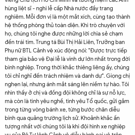
hùng liệt sĩ - nghi lễ cấp Nhà nước đầy trang
nghiêm. Mỗi đơn vị là một mắt xích, cùng tạo thành
hệ thống phòng thủ toàn diện. Khi trò chuyện với
họ, chúng tôi nghe được những lời chia sẻ chạm
đến trái tim. Trung tá Bùi Thị Hải Liên, Trưởng ban
Phụ nữ BTL Cảnh vệ xúc động nói: "Được trực tiếp
tham gia bảo vệ Đại lễ là vinh dự lớn nhất trong đời
binh nghiệp. Trong thời khắc thiêng liêng ấy, chúng
tôi chỉ nghĩ đến trách nhiệm và danh dự". Giọng chị
nghẹn lại, nhưng ánh mắt sáng lên niềm tự hào. Tôi
nhìn thấy ở chị và đồng đội không chỉ là sự nỗ lực,
mà còn là tình yêu nghề, tình yêu Tổ quốc, gửi gắm
trong từng vòng bánh xe, từng bước chân diễu
binh qua quảng trường lịch sử. Khoảnh khắc ấn
tượng nhất với chúng tôi là khi đội hình xe nghiệp
vụ của Bộ Tư lệnh Cảnh vệ diễu hành oai vệ trên