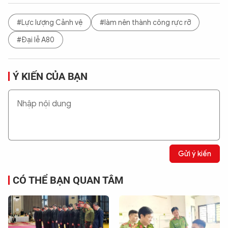
#Lực lượng Cảnh vệ
#làm nên thành công rực rỡ
#Đại lễ A80
Ý KIẾN CỦA BẠN
Gửi ý kiến
CÓ THỂ BẠN QUAN TÂM