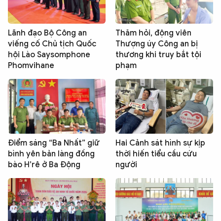
Lãnh đạo Bộ Công an
Thăm hỏi, động viên
viếng cố Chủ tịch Quốc
Thượng úy Công an bị
hội Lào Saysomphone
thương khi truy bắt tội
Phomvihane
phạm
Điểm sáng “Ba Nhất” giữ
Hai Cảnh sát hình sự kịp
bình yên bản làng đồng
thời hiến tiểu cầu cứu
bào H’rê ở Ba Động
người