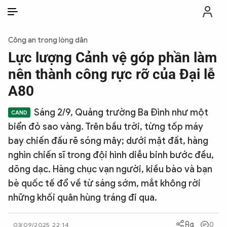
VI
VI
EN
Công an trong lòng dân
THỜI SỰ
Lực lượng Cảnh vệ góp phần làm
nên thành công rực rỡ của Đại lễ
CHỐNG DIỄN BIẾN HÒA BÌNH
A80
Sáng 2/9, Quảng trường Ba Đình như một
CÔNG AN TRONG LÒNG DÂN
biển đỏ sao vàng. Trên bầu trời, từng tốp máy
bay chiến đấu rẽ sóng mây; dưới mặt đất, hàng
XÃ HỘI
nghìn chiến sĩ trong đội hình diễu binh bước đều,
dõng dạc. Hàng chục vạn người, kiều bào và bạn
PHÁP LUẬT
bè quốc tế đổ về từ sáng sớm, mắt không rời
những khối quân hùng tráng đi qua.
CÔNG NGHỆ
0
03/09/2025 22:14