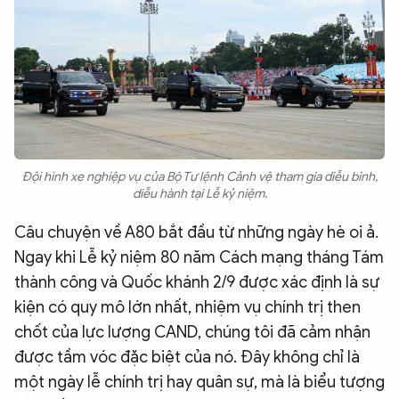
Đội hình xe nghiệp vụ của Bộ Tư lệnh Cảnh vệ tham gia diễu binh,
diễu hành tại Lễ kỷ niệm.
Câu chuyện về A80 bắt đầu từ những ngày hè oi ả.
Ngay khi Lễ kỷ niệm 80 năm Cách mạng tháng Tám
thành công và Quốc khánh 2/9 được xác định là sự
kiện có quy mô lớn nhất, nhiệm vụ chính trị then
chốt của lực lượng CAND, chúng tôi đã cảm nhận
được tầm vóc đặc biệt của nó. Đây không chỉ là
một ngày lễ chính trị hay quân sự, mà là biểu tượng