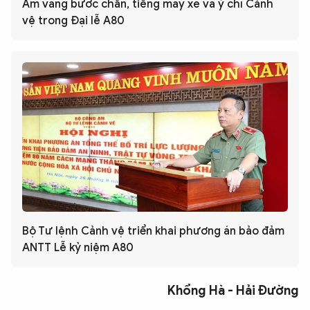
Âm vang bước chân, tiếng máy xe và ý chí Cảnh
vệ trong Đại lễ A80
Bộ Tư lệnh Cảnh vệ triển khai phương án bảo đảm
ANTT Lễ kỷ niệm A80
Khổng Hà - Hải Đường