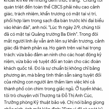
khoát khi kể về những đêm thức trắng. "Chúng tôi
quán triệt đến toàn thể CBCS phải nêu cao cảnh
giác, trách nhiệm, khẩn trương có mặt tại vị trí,
phối hợp làm trong sạch địa bàn trước khi đại biểu
vào khán đài", anh nói. "Lúc 1h ngày 2/9, chúng tôi
đã có mặt tại Quảng trường Ba Đình". Trong đôi
mắt người lính ấy vẫn ánh lên sự khẩn trương, cảnh
giác đã thành phản xạ. Họ gánh trên vai hai trọng
trách: vừa bảo đảm an ninh cho các hoạt động kỷ
niệm, vừa bảo vệ tuyệt đối an toàn cho các đoàn
khách quốc tế. Đó là sự chuẩn bị không chỉ bằng
phương án, mà bằng tinh thần sẵn sàng tuyệt đối
của những con người âm thầm làm việc khi cả
thành phố còn chìm trong giấc ngủ. Ở tuyến khác,
tôi trò chuyện với Thượng tá Đỗ Thị Anh Cúc,
Trưởng phòng Kỹ thuật bảo vệ. Chị nói bằng giọng