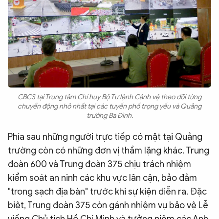
CBCS tại Trung tâm Chỉ huy Bộ Tư lệnh Cảnh vệ theo dõi từng
chuyển động nhỏ nhất tại các tuyến phố trọng yếu và Quảng
trường Ba Đình.
Phía sau những người trực tiếp có mặt tại Quảng
trường còn có những đơn vị thầm lặng khác. Trung
đoàn 600 và Trung đoàn 375 chịu trách nhiệm
kiểm soát an ninh các khu vực lân cận, bảo đảm
"trong sạch địa bàn" trước khi sự kiện diễn ra. Đặc
biệt, Trung đoàn 375 còn gánh nhiệm vụ bảo vệ Lễ
viếng Chủ tịch Hồ Chí Minh và tưởng niệm các Anh