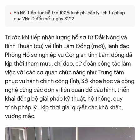
QUỐC TẾ
Hà Nội tiếp tục hỗ trợ 100% kinh phí cấp lý lịch tư pháp
qua VNeID đến hết ngày 31/12
VĂN HÓA - THỂ THAO
Trước khi tiếp nhận lượng hồ sơ từ Đắk Nông và
Bình Thuận (cũ) về tỉnh Lâm Đồng (mới), lãnh đạo
BẠN ĐỌC & CAND
Phòng Hồ sơ nghiệp vụ Công an tỉnh Lâm đồng đã
kịp thời tham mưu, chỉ đạo, cử đoàn công tác làm
ĐA PHƯƠNG TIỆN
việc với các cơ quan chức năng như Trung tâm
eMagazine
Podcast
phục vụ hành chính công tỉnh, Sở khoa học và công
Video
Ảnh
nghệ cùng các đơn vị liên quan để cấu hình, triển
khai đồng bộ giải pháp kỹ thuật, hệ thống, quy
Infographic
trình pháp lý... kịp thời giải quyết các khó khăn,
Chuyên trang
An ninh thế giới
Văn nghệ Công an
vướng mắc.
Chuyên đề