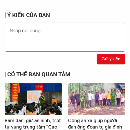
Ý KIẾN CỦA BẠN
Gửi ý kiến
CÓ THỂ BẠN QUAN TÂM
Bám dân, giữ an ninh, trật
Công an xã giúp người
tự vùng trung tâm “Cao
đàn ông đoàn tụ gia đình