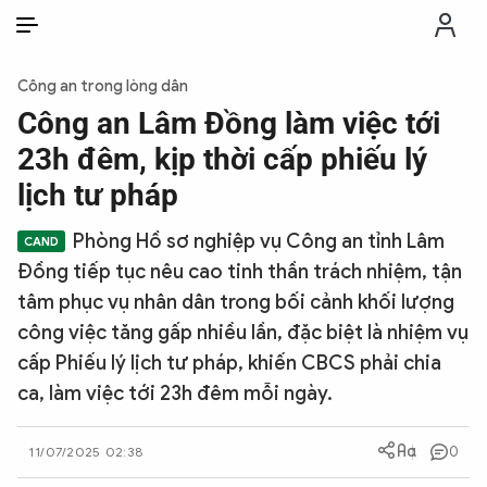
VI
VI
EN
Công an trong lòng dân
THỜI SỰ
Công an Lâm Đồng làm việc tới
23h đêm, kịp thời cấp phiếu lý
CHỐNG DIỄN BIẾN HÒA BÌNH
lịch tư pháp
Phòng Hồ sơ nghiệp vụ Công an tỉnh Lâm
CÔNG AN TRONG LÒNG DÂN
Đồng tiếp tục nêu cao tinh thần trách nhiệm, tận
tâm phục vụ nhân dân trong bối cảnh khối lượng
XÃ HỘI
công việc tăng gấp nhiều lần, đặc biệt là nhiệm vụ
cấp Phiếu lý lịch tư pháp, khiến CBCS phải chia
PHÁP LUẬT
ca, làm việc tới 23h đêm mỗi ngày.
CÔNG NGHỆ
0
11/07/2025 02:38