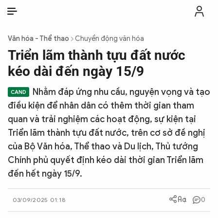
VI
VI
EN
Văn hóa - Thể thao
Chuyển động văn hóa
THỜI SỰ
Triển lãm thành tựu đất nước
kéo dài đến ngày 15/9
CHỐNG DIỄN BIẾN HÒA BÌNH
Nhằm đáp ứng nhu cầu, nguyện vọng và tạo
điều kiện để nhân dân có thêm thời gian tham
CÔNG AN TRONG LÒNG DÂN
quan và trải nghiệm các hoạt động, sự kiện tại
Triển lãm thành tựu đất nước, trên cơ sở đề nghị
XÃ HỘI
của Bộ Văn hóa, Thể thao và Du lịch, Thủ tướng
Chính phủ quyết định kéo dài thời gian Triển lãm
PHÁP LUẬT
đến hết ngày 15/9.
CÔNG NGHỆ
0
03/09/2025 01:18