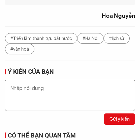
Hoa Nguyễn
#Triển lãm thành tựu đất nước
#Hà Nội
#lịch sử
#văn hoá
Ý KIẾN CỦA BẠN
Gửi ý kiến
CÓ THỂ BẠN QUAN TÂM