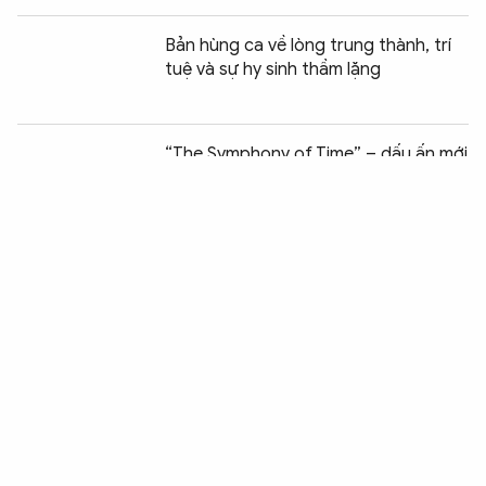
Bản hùng ca về lòng trung thành, trí
tuệ và sự hy sinh thầm lặng
Chia sẻ:
0
“The Symphony of Time” – dấu ấn mới
của Nhà hát Hồ Gươm sau 3 năm
khánh thành
Tuần phim kỷ niệm Ngày Thương binh
– Liệt sĩ có quy mô lớn nhất từ trước
đến nay
Khám phá thế giới K-pop trong một lễ
hội
Khai mạc Festival Mỹ thuật trẻ lần thứ