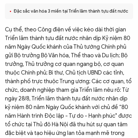
QUỐC TẾ
Đặc sắc văn hóa 3 miền tại Triển lãm thành tựu đất nước
VĂN HÓA - THỂ THAO
Cụ thể, theo Công điện về việc kéo dài thời gian
Triển lãm thành tựu đất nước nhân dịp Kỷ niệm 80
BẠN ĐỌC & CAND
năm Ngày Quốc khánh của Thủ tướng Chính phủ
gửi Bộ trưởng Bộ Văn hóa, Thể thao và Du lịch; Bộ
trưởng, Thủ trưởng cơ quan ngang bộ, cơ quan
ĐA PHƯƠNG TIỆN
thuộc Chính phủ; Bí thư, Chủ tịch UBND các tỉnh,
eMagazine
Podcast
thành phố trực thuộc Trung ương; Các cơ quan, tổ
Video
Ảnh
chức, doanh nghiệp tham gia Triển lãm nêu rõ: Từ
ngày 28/8, Triển lãm thành tựu đất nước nhân dịp
Infographic
kỷ niệm 80 năm Ngày Quốc khánh với chủ đề “80
Chuyên trang
An ninh thế giới
Văn nghệ Công an
năm Hành trình Độc lập - Tự do - Hạnh phúc" được
Chuyên đề
tổ chức tại Thủ đô Hà Nội đã thu hút sự quan tâm
đặc biệt và tạo hiệu ứng lan tỏa mạnh mẽ trong