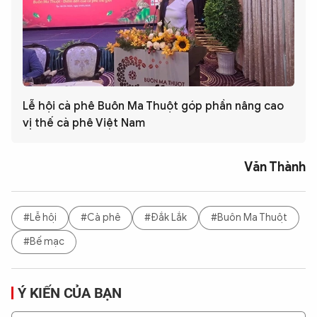
Lễ hội cà phê Buôn Ma Thuột góp phần nâng cao
vị thế cà phê Việt Nam
Văn Thành
#Lễ hội
#Cà phê
#Đắk Lắk
#Buôn Ma Thuột
#Bế mạc
Ý KIẾN CỦA BẠN