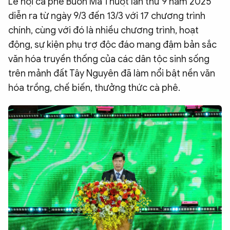
Lễ hội cà phê Buôn Ma Thuột lần thứ 9 năm 2025
QUỐC TẾ
diễn ra từ ngày 9/3 đến 13/3 với 17 chương trình
chính, cùng với đó là nhiều chương trình, hoạt
động, sự kiện phụ trợ độc đáo mang đậm bản sắc
VĂN HÓA - THỂ THAO
văn hóa truyền thống của các dân tộc sinh sống
trên mảnh đất Tây Nguyên đã làm nổi bật nền văn
BẠN ĐỌC & CAND
hóa trồng, chế biến, thưởng thức cà phê.
ĐA PHƯƠNG TIỆN
eMagazine
Podcast
Video
Ảnh
Infographic
Chuyên trang
An ninh thế giới
Văn nghệ Công an
Chuyên đề