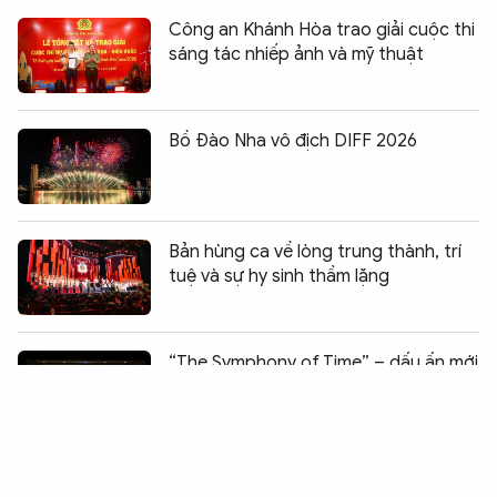
Công an Khánh Hòa trao giải cuộc thi
sáng tác nhiếp ảnh và mỹ thuật
Bồ Đào Nha vô địch DIFF 2026
Bản hùng ca về lòng trung thành, trí
tuệ và sự hy sinh thầm lặng
Chia sẻ:
0
“The Symphony of Time” – dấu ấn mới
của Nhà hát Hồ Gươm sau 3 năm
khánh thành
Tuần phim kỷ niệm Ngày Thương binh