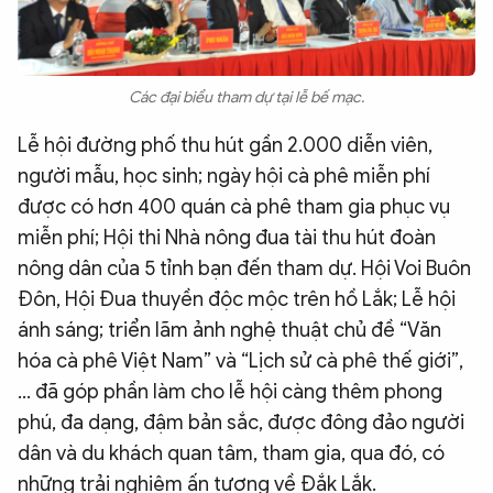
Các đại biểu tham dự tại lễ bế mạc.
Lễ hội đường phố thu hút gần 2.000 diễn viên,
người mẫu, học sinh; ngày hội cà phê miễn phí
được có hơn 400 quán cà phê tham gia phục vụ
miễn phí; Hội thi Nhà nông đua tài thu hút đoàn
nông dân của 5 tỉnh bạn đến tham dự. Hội Voi Buôn
Đôn, Hội Đua thuyền độc mộc trên hồ Lắk; Lễ hội
ánh sáng; triển lãm ảnh nghệ thuật chủ đề “Văn
hóa cà phê Việt Nam” và “Lịch sử cà phê thế giới”,
… đã góp phần làm cho lễ hội càng thêm phong
phú, đa dạng, đậm bản sắc, được đông đảo người
dân và du khách quan tâm, tham gia, qua đó, có
những trải nghiệm ấn tượng về Đắk Lắk.