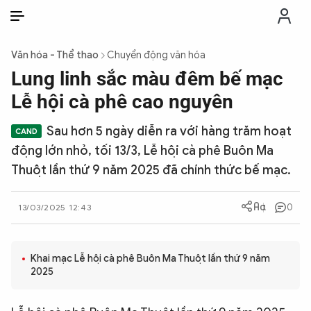
VI
VI
EN
Văn hóa - Thể thao
Chuyển động văn hóa
THỜI SỰ
Lung linh sắc màu đêm bế mạc
Lễ hội cà phê cao nguyên
CHỐNG DIỄN BIẾN HÒA BÌNH
Sau hơn 5 ngày diễn ra với hàng trăm hoạt
động lớn nhỏ, tối 13/3, Lễ hội cà phê Buôn Ma
CÔNG AN TRONG LÒNG DÂN
Thuột lần thứ 9 năm 2025 đã chính thức bế mạc.
XÃ HỘI
0
13/03/2025 12:43
PHÁP LUẬT
Khai mạc Lễ hội cà phê Buôn Ma Thuột lần thứ 9 năm
2025
CÔNG NGHỆ