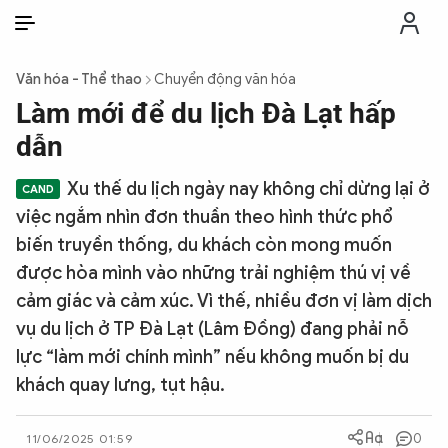
VI
VI
EN
Văn hóa - Thể thao
Chuyển động văn hóa
THỜI SỰ
Làm mới để du lịch Đà Lạt hấp
dẫn
CHỐNG DIỄN BIẾN HÒA BÌNH
Xu thế du lịch ngày nay không chỉ dừng lại ở
việc ngắm nhìn đơn thuần theo hình thức phổ
CÔNG AN TRONG LÒNG DÂN
biến truyền thống, du khách còn mong muốn
được hòa mình vào những trải nghiệm thú vị về
XÃ HỘI
cảm giác và cảm xúc. Vì thế, nhiều đơn vị làm dịch
vụ du lịch ở TP Đà Lạt (Lâm Đồng) đang phải nỗ
PHÁP LUẬT
lực “làm mới chính mình” nếu không muốn bị du
khách quay lưng, tụt hậu.
CÔNG NGHỆ
0
11/06/2025 01:59