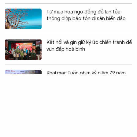
Từ mùa hoa ngô đồng đỏ lan tỏa
thông điệp bảo tồn di sản biển đảo
Kết nối và gìn giữ ký ức chiến tranh để
vun đắp hoà bình
Chia sẻ:
0
Khai mạc Tuần phim kỷ niệm 79 năm
Ngày Thương binh – Liệt sĩ
Cầu truyền hình trực tiếp "Đi tìm đồng
đội" sẽ được tổ chức vào ngày 26/7
Lan tỏa tình yêu biển đảo đến với thế