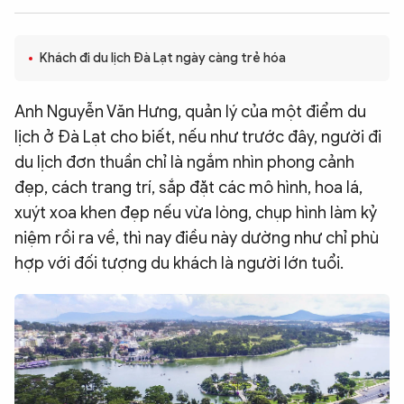
QUỐC TẾ
Khách đi du lịch Đà Lạt ngày càng trẻ hóa
VĂN HÓA - THỂ THAO
Anh Nguyễn Văn Hưng, quản lý của một điểm du
BẠN ĐỌC & CAND
lịch ở Đà Lạt cho biết, nếu như trước đây, người đi
du lịch đơn thuần chỉ là ngắm nhìn phong cảnh
đẹp, cách trang trí, sắp đặt các mô hình, hoa lá,
ĐA PHƯƠNG TIỆN
xuýt xoa khen đẹp nếu vừa lòng, chụp hình làm kỷ
eMagazine
Podcast
niệm rồi ra về, thì nay điều này dường như chỉ phù
Video
Ảnh
hợp với đối tượng du khách là người lớn tuổi.
Infographic
Chuyên trang
An ninh thế giới
Văn nghệ Công an
Chuyên đề