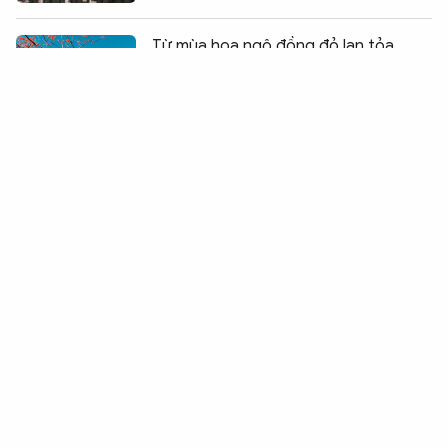
Chia sẻ:
1
Từ mùa hoa ngô đồng đỏ lan tỏa
thông điệp bảo tồn di sản biển đảo
Kết nối và gìn giữ ký ức chiến tranh để
vun đắp hoà bình
Khai mạc Tuần phim kỷ niệm 79 năm
Ngày Thương binh – Liệt sĩ
Cầu truyền hình trực tiếp "Đi tìm đồng
đội" sẽ được tổ chức vào ngày 26/7
Lan tỏa tình yêu biển đảo đến với thế