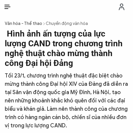
VI
VI
EN
Văn hóa - Thể thao
Chuyển động văn hóa
THỜI SỰ
Hình ảnh ấn tượng của lực
lượng CAND trong chương trình
CHỐNG DIỄN BIẾN HÒA BÌNH
nghệ thuật chào mừng thành
công Đại hội Đảng
CÔNG AN TRONG LÒNG DÂN
Tối 23/1, chương trình nghệ thuật đặc biệt chào
mừng thành công Đại hội XIV của Đảng đã diễn ra
XÃ HỘI
tại Sân vận động quốc gia Mỹ Đình, Hà Nội, tạo
nên những khoảnh khắc khó quên đối với các đại
PHÁP LUẬT
biểu và khán giả. Làm nên thành công của chương
trình có hàng ngàn cán bộ, chiến sĩ của nhiều đơn
CÔNG NGHỆ
vị trong lực lượng CAND.