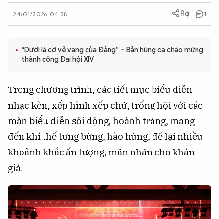
QUỐC TẾ
1
24/01/2026 04:38
VĂN HÓA - THỂ THAO
“Dưới lá cờ vẻ vang của Đảng” – Bản hùng ca chào mừng
thành công Đại hội XIV
BẠN ĐỌC & CAND
Trong chương trình, các tiết mục biểu diễn
ĐA PHƯƠNG TIỆN
nhạc kèn, xếp hình xếp chữ, trống hội với các
màn biểu diễn sôi động, hoành tráng, mang
eMagazine
Podcast
đến khí thế tưng bừng, hào hùng, để lại nhiều
Video
Ảnh
khoảnh khắc ấn tượng, mãn nhãn cho khán
Infographic
giả.
Chuyên trang
An ninh thế giới
Văn nghệ Công an
Chuyên đề