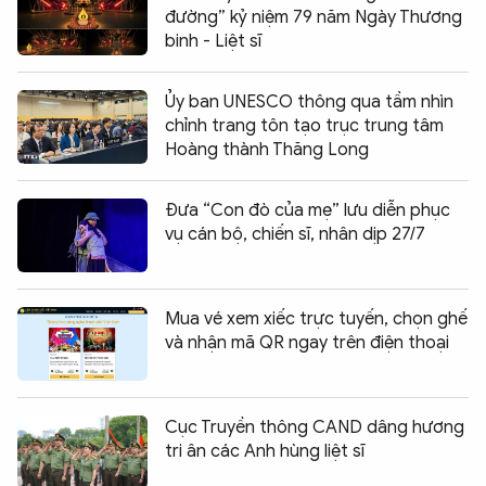
đường” kỷ niệm 79 năm Ngày Thương
binh - Liệt sĩ
Ủy ban UNESCO thông qua tầm nhìn
chỉnh trang tôn tạo trục trung tâm
Hoàng thành Thăng Long
Đưa “Con đò của mẹ” lưu diễn phục
vụ cán bộ, chiến sĩ, nhân dịp 27/7
Mua vé xem xiếc trực tuyến, chọn ghế
và nhận mã QR ngay trên điện thoại
Cục Truyền thông CAND dâng hương
tri ân các Anh hùng liệt sĩ