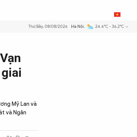
0
THỂ THAO
BẠN ĐỌC & CAND
VI
Thứ Bảy, 08/08/2026
Hà Nội
,
24.4°C - 36.2°C
xăng dầu để đảm bảo an ninh năng lượng quốc gia
Thực hiện Nghị quy
 Vạn
 giai
ương Mỹ Lan và
hát và Ngân