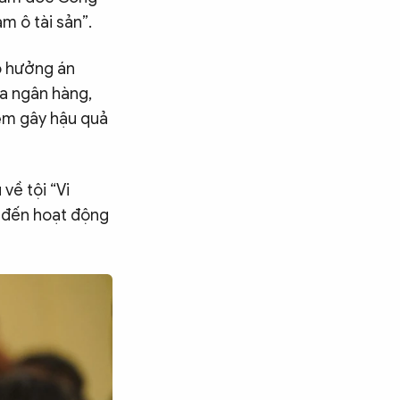
m ô tài sản”.
o hưởng án
ủa ngân hàng,
iệm gây hậu quả
về tội “Vi
n đến hoạt động