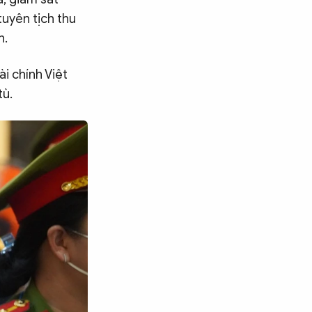
uyên tịch thu
n.
i chính Việt
tù.