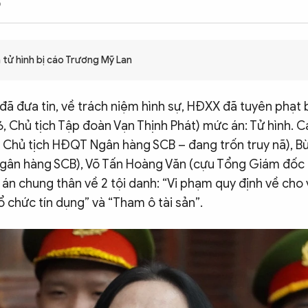
0
 tử hình bị cáo Trương Mỹ Lan
ã đưa tin, về trách niệm hình sự, HĐXX đã tuyên phạt 
, Chủ tịch Tập đoàn Vạn Thịnh Phát) mức án: Tử hình. C
 Chủ tịch HĐQT Ngân hàng SCB – đang trốn truy nã), B
Ngân hàng SCB), Võ Tấn Hoàng Văn (cựu Tổng Giám đốc
án chung thân về 2 tội danh: “Vi phạm quy định về cho 
 chức tín dụng” và “Tham ô tài sản”.