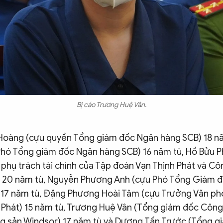
Bị cáo Trương Huệ Vân.
oàng (cựu quyền Tổng giám đốc Ngân hàng SCB) 18 năm
hó Tổng giám đốc Ngân hàng SCB) 16 năm tù, Hồ Bửu 
phụ trách tài chính của Tập đoàn Vạn Thịnh Phát và Cô
) 20 năm tù, Nguyễn Phương Anh (cựu Phó Tổng Giám đ
 17 năm tù, Đặng Phương Hoài Tâm (cựu Trưởng Văn 
 Phát) 15 năm tù, Trương Huệ Vân (Tổng giám đốc Công
ng sản Windsor) 17 năm tù và Dương Tấn Trước (Tổng 