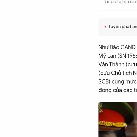
11/04/2024 11:4
CÔNG NGHỆ
Tuyên phạt án
QUỐC TẾ
Như Báo CAND đ
VĂN HÓA - THỂ THAO
Mỹ Lan (SN 1956
Văn Thành (cựu
(cựu Chủ tịch 
BẠN ĐỌC & CAND
SCB) cùng mức 
động của các tổ
ĐA PHƯƠNG TIỆN
eMagazine
Podcast
Video
Ảnh
Infographic