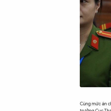
Chuyên trang
An ninh thế giới
Văn nghệ Công an
Chuyên đề
Cùng mức án chu
trưởng Cục Than