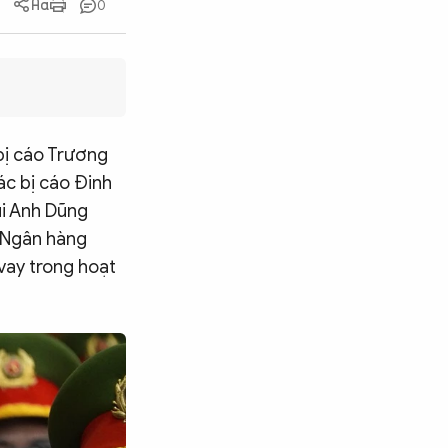
0
bị cáo Trương
ác bị cáo Đinh
ùi Anh Dũng
 Ngân hàng
vay trong hoạt