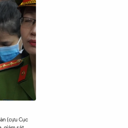
hàn (cựu Cục
a, giám sát