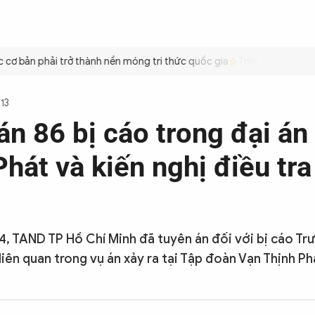
ÌNH
CÔNG AN TRONG LÒNG DÂN
XÃ HỘI
PHÁP LUẬT
QUỐC TẾ
VĂN HÓA - 
 bản phải trở thành nền móng tri thức quốc gia
Triệt để tiết kiệm 
113
án 86 bị cáo trong đại án
hát và kiến nghị điều tra
/4, TAND TP Hồ Chí Minh đã tuyên án đối với bị cáo Tr
liên quan trong vụ án xảy ra tại Tập đoàn Vạn Thịnh P