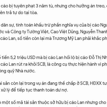
 cáo bị tuyên phạt 3 năm tù, nhưng cho hưởng án treo,
 trả tự do tại tòa.
dân sự, tính toán khấu trừ phần nghĩa vụ của bị cáo Ng
c và Công ty Tường Việt, Cao Việt Dũng, Nguyễn Than
 cáo Lan, số tiền còn lại mà Trương Mỹ Lan phải khắc p
 tiền 5,2 triệu USD mà bị cáo Lan hối lộ bị cáo Đỗ Thị 
ị cáo Lan rút ra khỏi SCB, là công cụ thực hiện hành vi 
công quỹ Nhà nước.
i sản còn lại trong vụ án đang thế chấp ở SCB, HĐXX t
ý xử lý để tiếp tục thanh toán dư nợ.
ó một số mã tài sản thuộc sở hữu bị cáo Lan nhưng cho