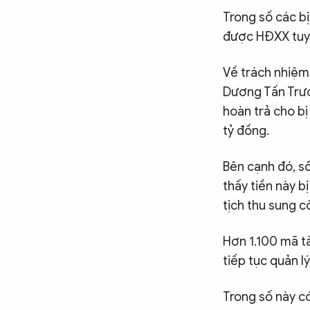
Trong số các bị
được HĐXX tuyên
Về trách nhiệm 
Dương Tấn Trướ
hoàn trả cho bị
tỷ đồng.
Bên cạnh đó, số
thấy tiền này b
tịch thu sung 
Hơn 1.100 mã tà
tiếp tục quản l
Trong số này c