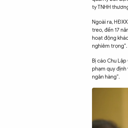
ty TNHH thương 
Ngoài ra, HĐXX
treo, đến 17 nă
hoạt động khác
nghiêm trọng”.
Bị cáo Chu Lập 
phạm quy định 
ngân hàng”.