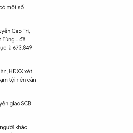
 có một số
uyễn Cao Trí,
h Tùng… đã
hục là 673.849
Nhàn, HĐXX xét
phạm tội nên cần
uyên giao SCB
 người khác