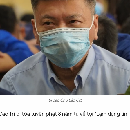
Bị cáo Chu Lập Cơ.
ao Trí bị tòa tuyên phạt 8 năm tù về tội “Lạm dụng tí