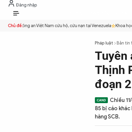
Đăng nhập
THỜI SỰ
CHỐNG DIỄN BIẾN HÒA B
VI
uyền
Chủ đề:
Công an Việt Nam cứu hộ, cứu nạn tại Venezuela
Khoa học cơ
THỜI SỰ
Pháp luật
Bản tin 
Tuyên 
CHỐNG DIỄN BIẾN HÒA BÌNH
Thịnh P
CÔNG AN TRONG LÒNG DÂN
đoạn 2
XÃ HỘI
Chiều 11
85 bị cáo khác 
hàng SCB.
PHÁP LUẬT