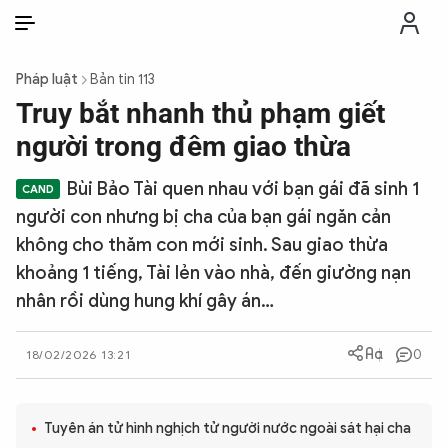
VI
VI
EN
Pháp luật
Bản tin 113
THỜI SỰ
Truy bắt nhanh thủ phạm giết
người trong đêm giao thừa
CHỐNG DIỄN BIẾN HÒA BÌNH
Bùi Bảo Tài quen nhau với bạn gái đã sinh 1
người con nhưng bị cha của bạn gái ngăn cản
CÔNG AN TRONG LÒNG DÂN
không cho thăm con mới sinh. Sau giao thừa
khoảng 1 tiếng, Tài lẻn vào nhà, đến giường nạn
XÃ HỘI
nhân rồi dùng hung khí gây án…
PHÁP LUẬT
0
18/02/2026 13:21
CÔNG NGHỆ
Tuyên án tử hình nghịch tử người nước ngoài sát hại cha