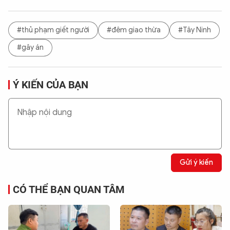
#thủ phạm giết người
#đêm giao thừa
#Tây Ninh
#gây án
Ý KIẾN CỦA BẠN
Gửi ý kiến
CÓ THỂ BẠN QUAN TÂM