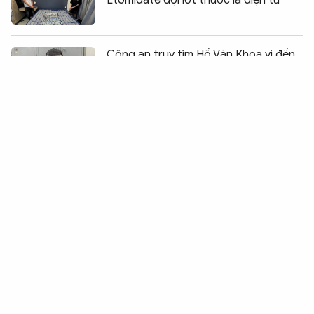
Etomidate đội lốt thuốc lá điện tử
Chia sẻ:
0
Công an truy tìm Hồ Văn Khoa vì đến
nhà "Vua Quạt" chửi bới, gây rối
Khởi tố 4 bị can trong các vụ án xâm
phạm quyền tác giả, quyền liên quan
Phát hiện 37 đối tượng là người nước
ngoài lừa đảo qua mạng
Tìm tung tích nạn nhân tử vong trong
vườn xà cừ