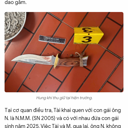
dao găm.
Hung khí thu giữ tại hiện trường.
Tại cơ quan điều tra, Tài khai quen với con gái ông
N. là N.M.M. (SN 2005) và có với nhau đứa con gái
sinh năm 2025. Việc Tài và M. qua lại, ông N. không