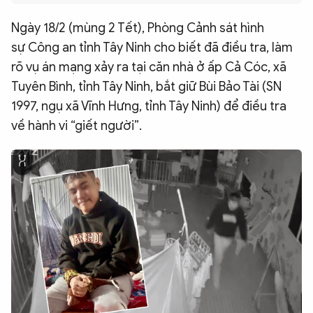
QUỐC TẾ
Ngày 18/2 (mùng 2 Tết), Phòng Cảnh sát hình
sự Công an tỉnh Tây Ninh cho biết đã điều tra, làm
VĂN HÓA - THỂ THAO
rõ vụ án mạng xảy ra tại căn nhà ở ấp Cả Cóc, xã
Tuyên Bình, tỉnh Tây Ninh, bắt giữ Bùi Bảo Tài (SN
BẠN ĐỌC & CAND
1997, ngụ xã Vĩnh Hưng, tỉnh Tây Ninh) để điều tra
về hành vi “giết người”.
ĐA PHƯƠNG TIỆN
eMagazine
Podcast
Video
Ảnh
Infographic
Chuyên trang
An ninh thế giới
Văn nghệ Công an
Chuyên đề