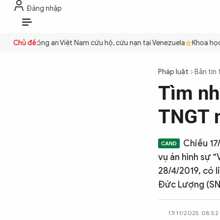
Đăng nhập
THỜI SỰ
CHỐNG DIỄN BIẾN HÒA B
VI
quyền
Chủ đề:
Công an Việt Nam cứu hộ, cứu nạn tại Venezuela
Khoa học c
THỜI SỰ
Pháp luật
Bản tin 
Tìm nh
CHỐNG DIỄN BIẾN HÒA BÌNH
TNGT n
CÔNG AN TRONG LÒNG DÂN
Chiều 17
vụ án hình sự 
XÃ HỘI
28/4/2019, có 
Đức Lượng (SN 
PHÁP LUẬT
17/11/2025 08:52