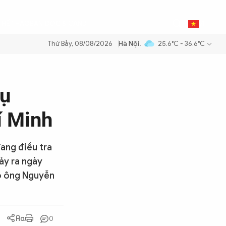
0
THỂ THAO
BẠN ĐỌC & CAND
VI
Thứ Bảy, 08/08/2026
Hà Nội
,
25.6°C - 36.6°C
xăng dầu để đảm bảo an ninh năng lượng quốc gia
Thực hiện Nghị quy
vụ
í Minh
ang điều tra
ảy ra ngày
do ông Nguyễn
0