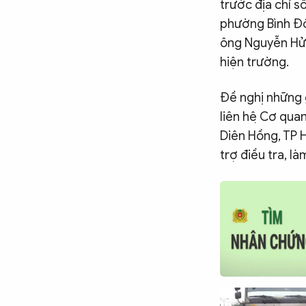
trước địa chỉ s
phường Bình Đôn
ông Nguyễn Hửu 
hiện trường.
Đề nghị những g
liên hệ Cơ qua
Diên Hồng, TP 
trợ điều tra, là