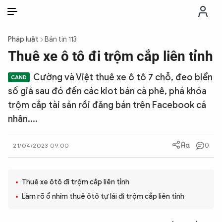
VI
VI
EN
Pháp luật
Bản tin 113
THỜI SỰ
Thuê xe ô tô đi trộm cắp liên tỉnh
Cường và Việt thuê xe ô tô 7 chỗ, đeo biển
CHỐNG DIỄN BIẾN HÒA BÌNH
số giả sau đó đến các kiot bán cà phê, phá khóa
trộm cắp tài sản rồi đăng bán trên Facebook cá
CÔNG AN TRONG LÒNG DÂN
nhân....
XÃ HỘI
0
21/04/2023 09:00
PHÁP LUẬT
Thuê xe ôtô đi trộm cắp liên tỉnh
Làm rõ ổ nhím thuê ôtô tự lái đi trộm cắp liên tỉnh
CÔNG NGHỆ