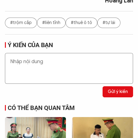
Hoàng Lan
#trộm cắp
#liên tỉnh
#thuê ô tô
#tự lái
Ý KIẾN CỦA BẠN
Gửi ý kiến
CÓ THỂ BẠN QUAN TÂM