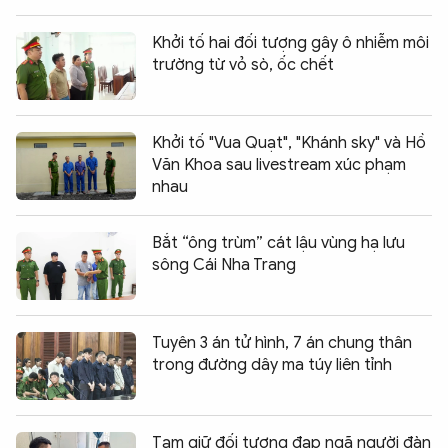
Khởi tố hai đối tượng gây ô nhiễm môi
trường từ vỏ sò, ốc chết
Khởi tố "Vua Quạt", "Khánh sky" và Hồ
Văn Khoa sau livestream xúc phạm
nhau
Bắt “ông trùm” cát lậu vùng hạ lưu
sông Cái Nha Trang
Tuyên 3 án tử hình, 7 án chung thân
trong đường dây ma túy liên tỉnh
Tạm giữ đối tượng đạp ngã người đàn