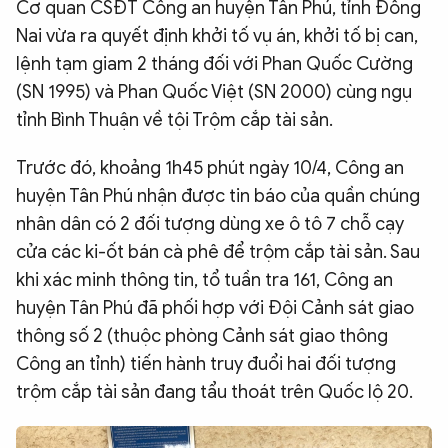
Cơ quan CSĐT Công an huyện Tân Phú, tỉnh Đồng
QUỐC TẾ
Nai vừa ra quyết định khởi tố vụ án, khởi tố bị can,
lệnh tạm giam 2 tháng đối với Phan Quốc Cường
VĂN HÓA - THỂ THAO
(SN 1995) và Phan Quốc Việt (SN 2000) cùng ngụ
tỉnh Bình Thuận về tội Trộm cắp tài sản.
BẠN ĐỌC & CAND
Trước đó, khoảng 1h45 phút ngày 10/4, Công an
huyện Tân Phú nhận được tin báo của quần chúng
ĐA PHƯƠNG TIỆN
nhân dân có 2 đối tượng dùng xe ô tô 7 chỗ cạy
eMagazine
Podcast
cửa các ki-ốt bán cà phê để trộm cắp tài sản. Sau
khi xác minh thông tin, tổ tuần tra 161, Công an
Video
Ảnh
huyện Tân Phú đã phối hợp với Đội Cảnh sát giao
Infographic
thông số 2 (thuộc phòng Cảnh sát giao thông
Chuyên trang
An ninh thế giới
Văn nghệ Công an
Công an tỉnh) tiến hành truy đuổi hai đối tượng
Chuyên đề
trộm cắp tài sản đang tẩu thoát trên Quốc lộ 20.