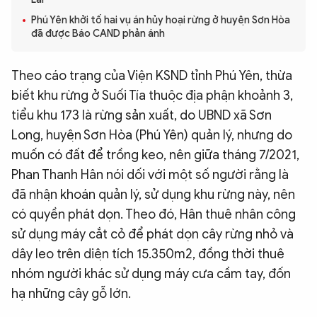
QUỐC TẾ
Phú Yên khởi tố hai vụ án hủy hoại rừng ở huyện Sơn Hòa
đã được Báo CAND phản ánh
VĂN HÓA - THỂ THAO
Theo cáo trạng của Viện KSND tỉnh Phú Yên, thừa
biết khu rừng ở Suối Tía thuộc địa phận khoảnh 3,
BẠN ĐỌC & CAND
tiểu khu 173 là rừng sản xuất, do UBND xã Sơn
Long, huyện Sơn Hòa (Phú Yên) quản lý, nhưng do
ĐA PHƯƠNG TIỆN
muốn có đất để trồng keo, nên giữa tháng 7/2021,
eMagazine
Podcast
Phan Thanh Hân nói dối với một số người rằng là
đã nhận khoán quản lý, sử dụng khu rừng này, nên
Video
Ảnh
có quyền phát dọn. Theo đó, Hân thuê nhân công
Infographic
sử dụng máy cắt cỏ để phát dọn cây rừng nhỏ và
dây leo trên diện tích 15.350m2, đồng thời thuê
Chuyên trang
An ninh thế giới
Văn nghệ Công an
Chuyên đề
nhóm người khác sử dụng máy cưa cầm tay, đốn
hạ những cây gỗ lớn.