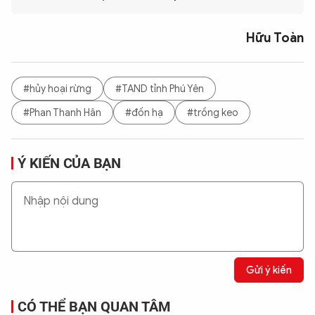
Hữu Toàn
#hủy hoại rừng
#TAND tỉnh Phú Yên
#Phan Thanh Hân
#đốn hạ
#trồng keo
Ý KIẾN CỦA BẠN
Gửi ý kiến
CÓ THỂ BẠN QUAN TÂM