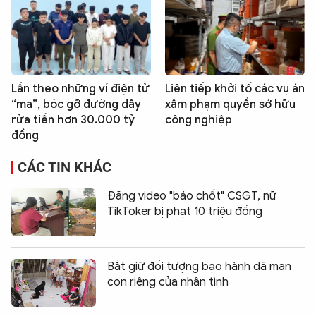
Lần theo những ví điện tử
Liên tiếp khởi tố các vụ án
“ma”, bóc gỡ đường dây
xâm phạm quyền sở hữu
rửa tiền hơn 30.000 tỷ
công nghiệp
đồng
CÁC TIN KHÁC
Đăng video "báo chốt" CSGT, nữ
TikToker bị phạt 10 triệu đồng
Bắt giữ đối tượng bạo hành dã man
con riêng của nhân tình