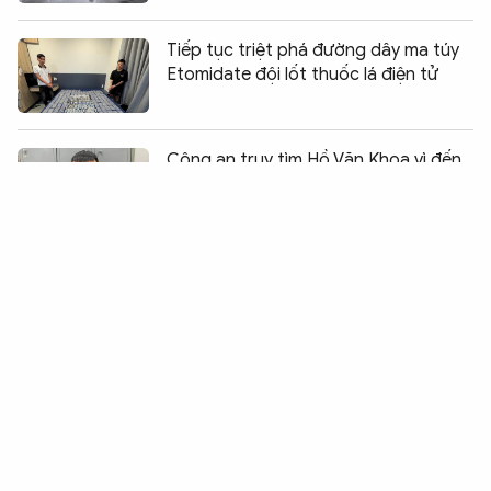
Tiếp tục triệt phá đường dây ma túy
Etomidate đội lốt thuốc lá điện tử
Chia sẻ:
0
Công an truy tìm Hồ Văn Khoa vì đến
nhà "Vua Quạt" chửi bới, gây rối
Khởi tố 4 bị can trong các vụ án xâm
phạm quyền tác giả, quyền liên quan
Phát hiện 37 đối tượng là người nước
ngoài lừa đảo qua mạng
Tìm tung tích nạn nhân tử vong trong