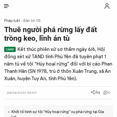
VI
VI
EN
Pháp luật
Bản tin 113
THỜI SỰ
Thuê người phá rừng lấy đất
trồng keo, lĩnh án tù
CHỐNG DIỄN BIẾN HÒA BÌNH
Kết thúc phiên xử sơ thẩm ngày 6/6, Hội
đồng xét xử TAND tỉnh Phú Yên đã tuyên phạt 1
CÔNG AN TRONG LÒNG DÂN
năm tù về tội “Hủy hoại rừng” đối với bị cáo Phan
Thanh Hân (SN 1978, trú ở thôn Xuân Trung, xã An
XÃ HỘI
Xuân, huyện Tuy An, tỉnh Phú Yên).
PHÁP LUẬT
0
06/06/2023 08:50
CÔNG NGHỆ
Khởi tố hình sự tội “Hủy hoại rừng” vụ phá rừng tại Gia
Lai