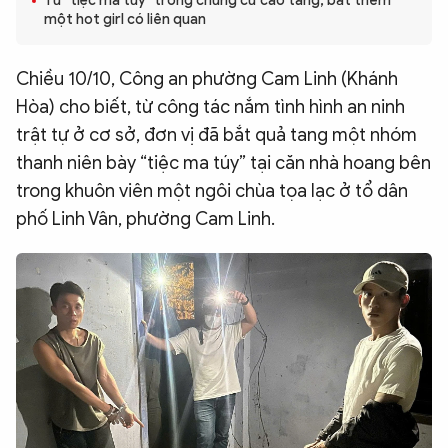
Từ "tiệc ma túy" trong chung cư cao tầng, bắt thêm
một hot girl có liên quan
QUỐC TẾ
Chiều 10/10, Công an phường Cam Linh (Khánh
VĂN HÓA - THỂ THAO
Hòa) cho biết, từ công tác nắm tình hình an ninh
trật tự ở cơ sở, đơn vị đã bắt quả tang một nhóm
BẠN ĐỌC & CAND
thanh niên bày “tiệc ma túy” tại căn nhà hoang bên
trong khuôn viên một ngôi chùa tọa lạc ở tổ dân
ĐA PHƯƠNG TIỆN
phố Linh Vân, phường Cam Linh.
eMagazine
Podcast
Video
Ảnh
Infographic
Chuyên trang
An ninh thế giới
Văn nghệ Công an
Chuyên đề