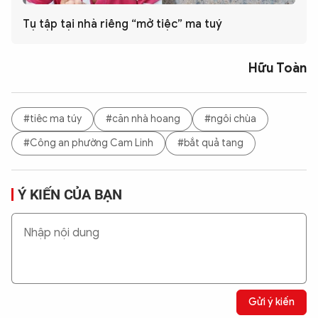
Tụ tập tại nhà riêng “mở tiệc” ma tuý
Hữu Toàn
#tiêc ma túy
#căn nhà hoang
#ngôi chùa
#Công an phường Cam Linh
#bắt quả tang
Ý KIẾN CỦA BẠN
Gửi ý kiến