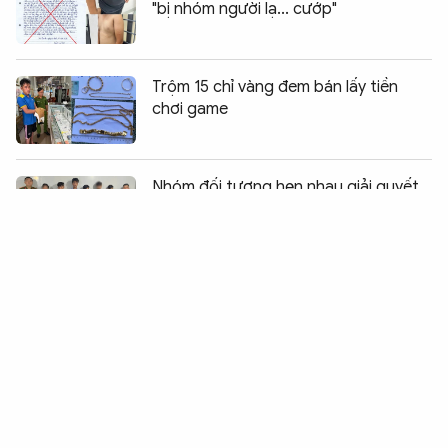
"bị nhóm người lạ... cướp"
Trộm 15 chỉ vàng đem bán lấy tiền
chơi game
Chia sẻ:
0
Nhóm đối tượng hẹn nhau giải quyết
mâu thuẫn bằng dao và súng
Băng cướp “nhí” thực hiện loạt vụ “ăn
bay” lấy tiền chơi game
Bắt hai đối tượng vận chuyển trái
phép 633 kg pháo hoa nổ và ma túy