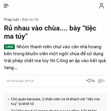
VI
VI
EN
Pháp luật
Bản tin 113
THỜI SỰ
Rủ nhau vào chùa.... bày “tiệc
ma túy”
CHỐNG DIỄN BIẾN HÒA BÌNH
Nhóm thanh niên chui vào căn nhà hoang
bên trong khuôn viên một ngôi chùa để sử dụng
CÔNG AN TRONG LÒNG DÂN
trái phép chất ma túy thì Công an ập vào bắt quả
tang...
XÃ HỘI
0
10/10/2025 09:54
PHÁP LUẬT
Chủ quán karaoke, 2 nhân viên và 16 khách xơi “tiệc ma
CÔNG NGHỆ
tuý” bị khởi tố