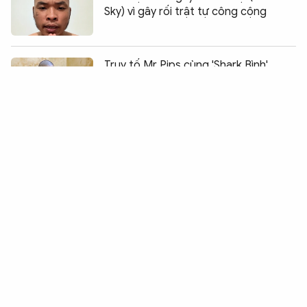
Sky) vì gây rối trật tự công cộng
Chia sẻ:
0
Truy tố Mr Pips cùng 'Shark Bình'
trong vụ lừa đảo 1.568 tỷ đồng
Bắt tạm giam kẻ dùng clip “nóng” để
cưỡng ép người yêu cũ
Hoang báo bị cướp giật 85 triệu đồng
Khởi tố vụ án gây rối trật tự công
cộng xảy ra tại "Quán nhỏ"