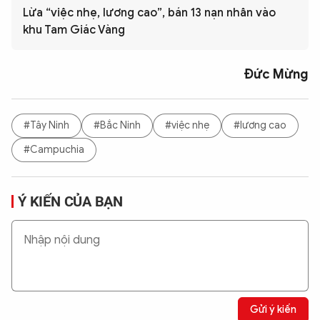
Lừa “việc nhẹ, lương cao”, bán 13 nạn nhân vào
khu Tam Giác Vàng
Đức Mừng
#Tây Ninh
#Bắc Ninh
#việc nhẹ
#lương cao
#Campuchia
Ý KIẾN CỦA BẠN
Gửi ý kiến