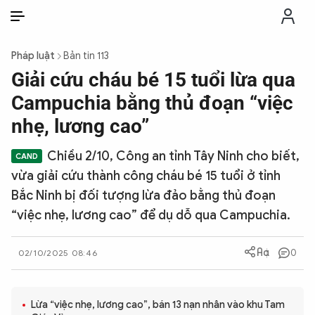
VI
VI
EN
Pháp luật
Bản tin 113
THỜI SỰ
Giải cứu cháu bé 15 tuổi lừa qua
Campuchia bằng thủ đoạn “việc
CHỐNG DIỄN BIẾN HÒA BÌNH
nhẹ, lương cao”
Chiều 2/10, Công an tỉnh Tây Ninh cho biết,
CÔNG AN TRONG LÒNG DÂN
vừa giải cứu thành công cháu bé 15 tuổi ở tỉnh
Bắc Ninh bị đối tượng lừa đảo bằng thủ đoạn
XÃ HỘI
“việc nhẹ, lương cao” để dụ dỗ qua Campuchia.
PHÁP LUẬT
0
02/10/2025 08:46
CÔNG NGHỆ
Lừa “việc nhẹ, lương cao”, bán 13 nạn nhân vào khu Tam