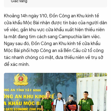
Giác Vàng
QUỐC TẾ
Khoảng 14h ngày 1/10, Đồn Công an Khu kinh tế
VĂN HÓA - THỂ THAO
cửa khẩu Mộc Bài nhận được tin báo của người dân
về việc, gần khu vực cửa khẩu xuất hiện thiếu niên
lạ mặt đang tìm cách sang Campuchia làm việc.
BẠN ĐỌC & CAND
Ngay sau đó, Đồn Công an Khu kinh tế cửa khẩu
Mộc Bài phối hợp Công an xã Bến Cầu cử tổ công
ĐA PHƯƠNG TIỆN
tác nhanh chóng có mặt, đưa thiếu niên về trụ sở
eMagazine
Podcast
để xác minh.
Video
Ảnh
Infographic
Chuyên trang
An ninh thế giới
Văn nghệ Công an
Chuyên đề