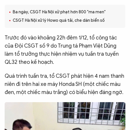
QUỐC TẾ
Ba ngày, CSGT Hà Nội xử phạt hơn 800 "ma men"
CSGT Hà Nội xử lý Howo quá tải, che dán biển số
VĂN HÓA - THỂ THAO
Trước đó vào khoảng 22h đêm 1/12, tổ công tác
BẠN ĐỌC & CAND
của Đội CSGT số 9 do Trung tá Phạm Việt Dũng
làm tổ trưởng thực hiện nhiệm vụ tuần tra tuyến
ĐA PHƯƠNG TIỆN
QL32 theo kế hoạch.
eMagazine
Podcast
Quá trình tuần tra, tổ CSGT phát hiện 4 nam thanh
Video
Ảnh
niên đi trên hai xe máy Honda SH (một chiếc màu
đen, một chiếc màu trắng) có biểu hiện đáng ngờ.
Infographic
Chuyên trang
An ninh thế giới
Văn nghệ Công an
Chuyên đề