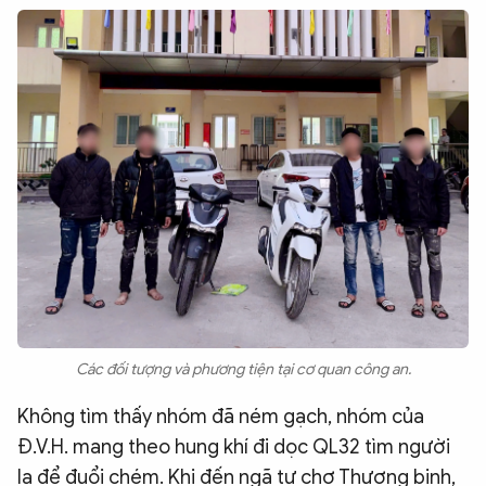
Các đối tượng và phương tiện tại cơ quan công an.
Không tìm thấy nhóm đã ném gạch, nhóm của
Đ.V.H. mang theo hung khí đi dọc QL32 tìm người
lạ để đuổi chém. Khi đến ngã tư chợ Thương binh,