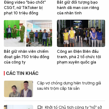
Đăng video "báo chốt"
Bắt giữ đối tượng bạo
CSGT, nữ TikToker bị
hành dã man con riêng
phạt 10 triệu đồng
của nhân tình
Bắt giữ nhân viên chiếm
Công an Điện Biên đấu
đoạt gần 750 triệu đồng
tranh, phá 2 tổ chức tội
của công ty
phạm xuyên quốc gia
CÁC TIN KHÁC
Cặp vợ chồng dựng hiện trường giả
sau khi trộm cắp tài sản
Khởi tố Chủ tịch công ty "nổ" sở