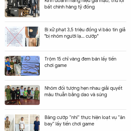
Kinh doanh hàng hiệu giả mạo, thu lợi
bất chính hàng tỷ đồng
Bị xử phạt 3,5 triệu đồng vì báo tin giả
"bị nhóm người lạ... cướp"
Trộm 15 chỉ vàng đem bán lấy tiền
chơi game
Nhóm đối tượng hẹn nhau giải quyết
mâu thuẫn bằng dao và súng
Băng cướp “nhí” thực hiện loạt vụ “ăn
bay” lấy tiền chơi game