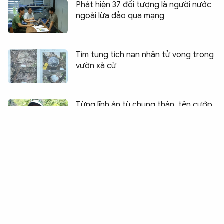
Phát hiện 37 đối tượng là người nước
ngoài lừa đảo qua mạng
Tìm tung tích nạn nhân tử vong trong
vườn xà cừ
Chia sẻ:
0
Từng lĩnh án tù chung thân, tên cướp
lại tái diễn trò “ăn bay”
Triệt phá đường dây cá độ bóng
đá World Cup 2026 hơn 500 tỷ đồng
Hai chủ cơ sở sản xuất cà phê bị khởi
tố cùng một tội danh