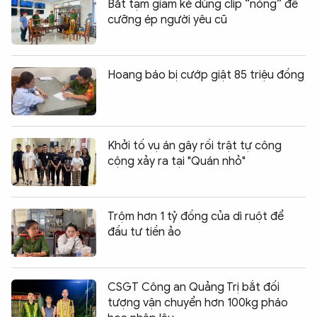
Bắt tạm giam kẻ dùng clip “nóng” để
cưỡng ép người yêu cũ
Hoang báo bị cướp giật 85 triệu đồng
Khởi tố vụ án gây rối trật tự công
cộng xảy ra tại "Quán nhỏ"
Trộm hơn 1 tỷ đồng của dì ruột để
đầu tư tiền ảo
CSGT Công an Quảng Trị bắt đối
tượng vận chuyển hơn 100kg pháo