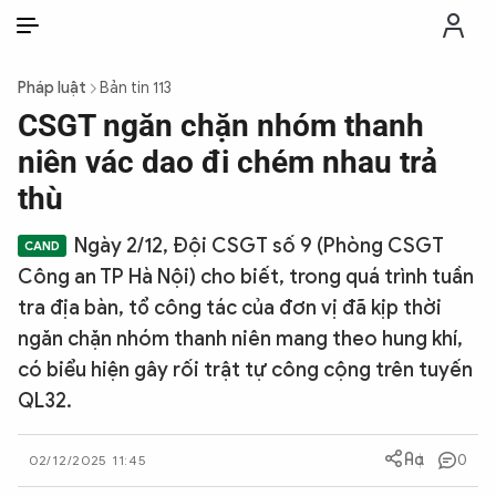
VI
VI
EN
Pháp luật
Bản tin 113
THỜI SỰ
CSGT ngăn chặn nhóm thanh
niên vác dao đi chém nhau trả
CHỐNG DIỄN BIẾN HÒA BÌNH
thù
Ngày 2/12, Đội CSGT số 9 (Phòng CSGT
CÔNG AN TRONG LÒNG DÂN
Công an TP Hà Nội) cho biết, trong quá trình tuần
tra địa bàn, tổ công tác của đơn vị đã kịp thời
XÃ HỘI
ngăn chặn nhóm thanh niên mang theo hung khí,
có biểu hiện gây rối trật tự công cộng trên tuyến
PHÁP LUẬT
QL32.
CÔNG NGHỆ
0
02/12/2025 11:45