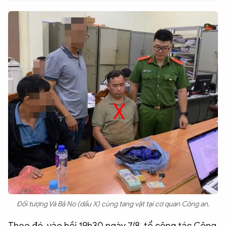
QUỐC TẾ
VĂN HÓA - THỂ THAO
BẠN ĐỌC & CAND
ĐA PHƯƠNG TIỆN
eMagazine
Podcast
Video
Ảnh
Infographic
Chuyên trang
An ninh thế giới
Văn nghệ Công an
Chuyên đề
Đối tượng Và Bả No (dấu X) cùng tang vật tại cơ quan Công an.
Theo đó, vào hồi 19h30 ngày 7/8, tổ công tác Công