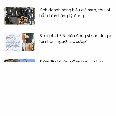
Kinh doanh hàng hiệu giả mạo, thu lợi
bất chính hàng tỷ đồng
Bị xử phạt 3,5 triệu đồng vì báo tin giả
"bị nhóm người lạ... cướp"
Chia sẻ:
0
Trộm 15 chỉ vàng đem bán lấy tiền
chơi game
Nhóm đối tượng hẹn nhau giải quyết
mâu thuẫn bằng dao và súng
Băng cướp “nhí” thực hiện loạt vụ “ăn