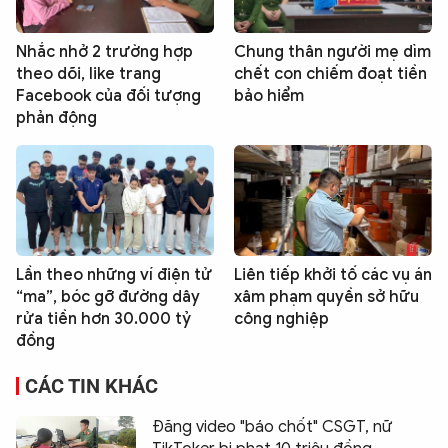
Nhắc nhở 2 trường hợp
Chung thân người mẹ dìm
theo dõi, like trang
chết con chiếm đoạt tiền
Facebook của đối tượng
bảo hiểm
phản động
Lần theo những ví điện tử
Liên tiếp khởi tố các vụ án
“ma”, bóc gỡ đường dây
xâm phạm quyền sở hữu
rửa tiền hơn 30.000 tỷ
công nghiệp
đồng
CÁC TIN KHÁC
Đăng video "báo chốt" CSGT, nữ