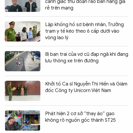
cảnh giác thủ đoạn rao bán hàng giá
rẻ trên mạng
Lập khống hồ sơ bệnh nhân, Trưởng
trạm y tế kéo theo 6 cấp dưới vào
vòng lao lý
Bị bạn trai của vợ cũ đạp ngã khi đang
lưu thông xe trên đường
Khởi tố Ca sĩ Nguyễn Thị Hiền và Giám
đốc Công ty Unicorn Việt Nam
Phát hiện 2 cơ sở “thay áo” gạo
không rõ nguồn gốc thành ST25