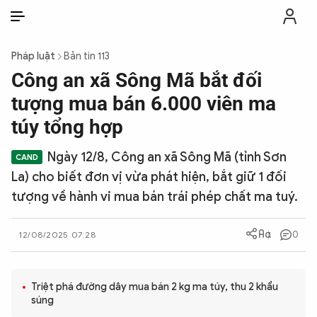
VI
VI
EN
Pháp luật
Bản tin 113
THỜI SỰ
Công an xã Sông Mã bắt đối
tượng mua bán 6.000 viên ma
CHỐNG DIỄN BIẾN HÒA BÌNH
túy tổng hợp
Ngày 12/8, Công an xã Sông Mã (tỉnh Sơn
CÔNG AN TRONG LÒNG DÂN
La) cho biết đơn vị vừa phát hiện, bắt giữ 1 đối
tượng về hành vi mua bán trái phép chất ma tuý.
XÃ HỘI
0
12/08/2025 07:28
PHÁP LUẬT
Triệt phá đường dây mua bán 2 kg ma túy, thu 2 khẩu
CÔNG NGHỆ
súng