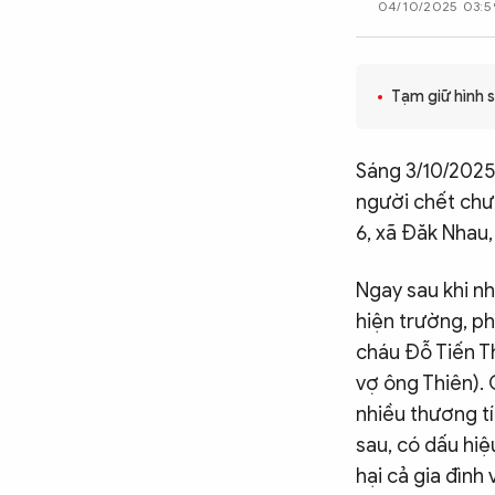
04/10/2025 03:5
CÔNG NGHỆ
Tạm giữ hình s
QUỐC TẾ
Sáng 3/10/2025
VĂN HÓA - THỂ THAO
người chết chưa
6, xã Đăk Nhau,
BẠN ĐỌC & CAND
Ngay sau khi nh
hiện trường, ph
ĐA PHƯƠNG TIỆN
cháu Đỗ Tiến T
eMagazine
Podcast
vợ ông Thiên). 
nhiều thương tí
Video
Ảnh
sau, có dấu hiệ
Infographic
hại cả gia đình