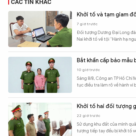
CÁC TIN KHÁC
Khởi tố và tạm giam đố
7 giờ trước
Đối tượng Dương Đại Long đán
Nai khởi tố về tội “Hành hạ ng
Bắt khẩn cấp bảo mẫu 
10 giờ trước
Sáng 8/8, Công an TP Hồ Chí M
tục điều tra làm rõ về hành vi
Khởi tố hai đối tượng 
22 giờ trước
Sử dụng khu đất của mình quản
tượng tiếp tay đều bị khởi tố 