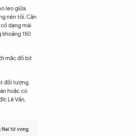
o leo giữa
ng nên tối. Căn
n cố dạng mái
g khoảng 150
ời mặc đồ bịt
t đối tượng.
 án hoặc có
đ/c Lê Vấn,
g Nai tử vong