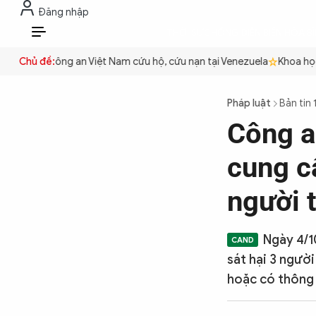
Đăng nhập
THỜI SỰ
CHỐNG DIỄN BIẾN HÒA B
VI
quyền
Chủ đề:
Công an Việt Nam cứu hộ, cứu nạn tại Venezuela
Khoa học c
THỜI SỰ
Pháp luật
Bản tin 
Công a
CHỐNG DIỄN BIẾN HÒA BÌNH
cung cấ
CÔNG AN TRONG LÒNG DÂN
người 
XÃ HỘI
Ngày 4/1
sát hại 3 ngườ
hoặc có thông 
PHÁP LUẬT