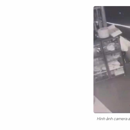
Chuyên trang
An ninh thế giới
Văn nghệ Công an
Chuyên đề
Hình ảnh camera an