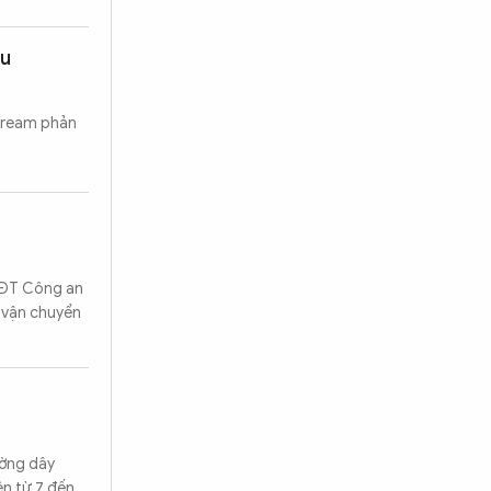
au
stream phản
CSĐT Công an
, vận chuyển
ường dây
ên từ 7 đến