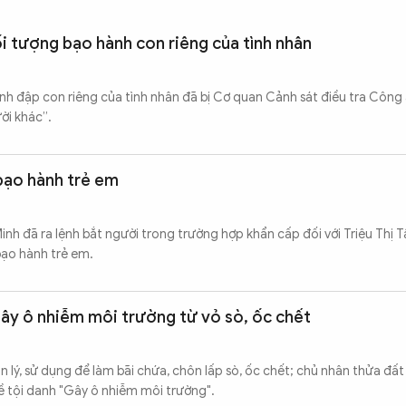
i tượng bạo hành con riêng của tình nhân
h đập con riêng của tình nhân đã bị Cơ quan Cảnh sát điều tra Công
ười khác”.
bạo hành trẻ em
inh đã ra lệnh bắt người trong trường hợp khẩn cấp đối với Triệu Thị 
 bạo hành trẻ em.
gây ô nhiễm môi trường từ vỏ sò, ốc chết
 lý, sử dụng để làm bãi chứa, chôn lấp sò, ốc chết; chủ nhân thửa đất
về tội danh "Gây ô nhiễm môi trường".