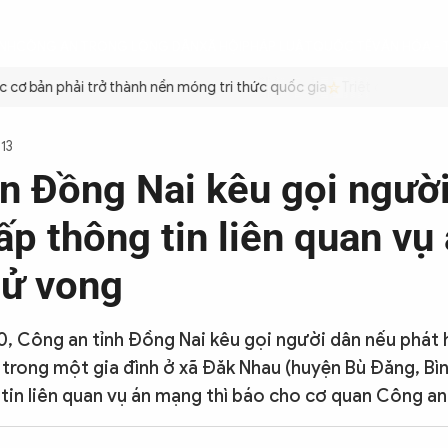
ÌNH
CÔNG AN TRONG LÒNG DÂN
XÃ HỘI
PHÁP LUẬT
QUỐC TẾ
VĂN HÓA - 
ơ bản phải trở thành nền móng tri thức quốc gia
Triệt để tiết kiệm
113
n Đồng Nai kêu gọi ngườ
p thông tin liên quan vụ
tử vong
0, Công an tỉnh Đồng Nai kêu gọi người dân nếu phát 
i trong một gia đình ở xã Đăk Nhau (huyện Bù Đăng, Bì
tin liên quan vụ án mạng thì báo cho cơ quan Công an