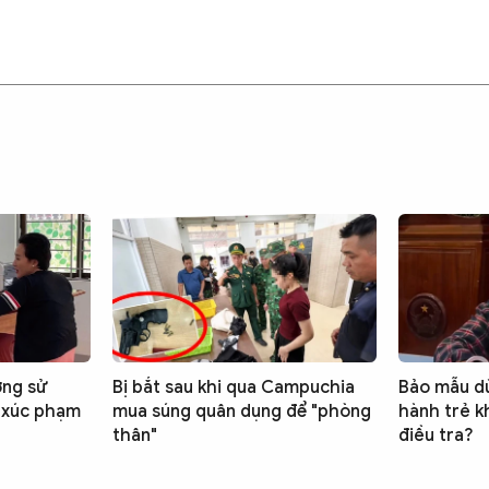
ợng sử
Bị bắt sau khi qua Campuchia
Bảo mẫu d
 xúc phạm
mua súng quân dụng để "phòng
hành trẻ kh
thân"
điều tra?