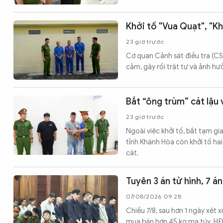
Khởi tố "Vua Quạt", "K
23 giờ trước
Cơ quan Cảnh sát điều tra (CS
cảm, gây rối trật tự và ảnh hư
Bắt “ông trùm” cát lậu
23 giờ trước
Ngoài việc khởi tố, bắt tạm g
tỉnh Khánh Hòa còn khởi tố hai
cát.
Tuyên 3 án tử hình, 7 á
07/08/2026 09:28
Chiều 7/8, sau hơn 1 ngày xét 
mua bán hơn 45 kg ma túy. HĐX