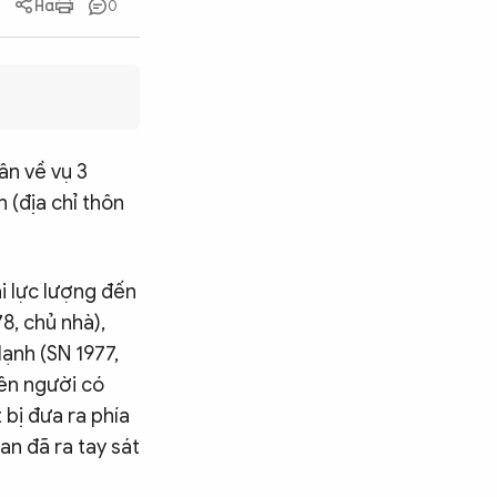
0
ân về vụ 3
 (địa chỉ thôn
i lực lượng đến
8, chủ nhà),
ạnh (SN 1977,
rên người có
 bị đưa ra phía
an đã ra tay sát