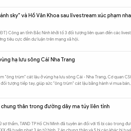
hánh sky" và Hồ Văn Khoa sau livestream xúc phạm nh
ĐT) Công an tỉnh Bắc Ninh khởi tố 3 đối tượng liên quan đến các live
ởng tiêu cực đến dư luận trên mạng xã hội.
 vùng hạ lưu sông Cái Nha Trang
iam "ông trùm" cát lậu ở vùng hạ lưu sông Cái - Nha Trang, Cơ quan 
 đối tượng tiếp tay, giúp sức "ông trùm" cát lậu bằng hành vi mua bán
n chung thân trong đường dây ma túy liên tỉnh
xử sơ thẩm, TAND TP Hồ Chí Minh đã tuyên án đối với 15 bị cáo trong đ
X đã tuyên phạt 3 án tử hình, 7 án chung thân và 5 bị cáo khác bị tuy