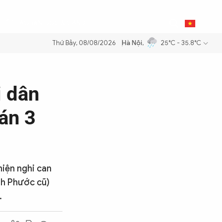
0
THỂ THAO
BẠN ĐỌC & CAND
VI
Thứ Bảy, 08/08/2026
Hà Nội
,
25°C - 35.8°C
 xăng dầu để đảm bảo an ninh năng lượng quốc gia
Thực hiện Nghị qu
i dân
 án 3
hiện nghi can
nh Phước cũ)
.