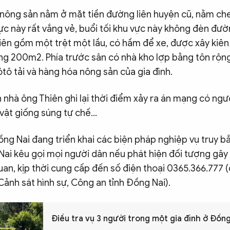
nông sản nằm ở mặt tiền đường liên huyện cũ, nằm che
ực này rất vắng vẻ, buổi tối khu vực này không đèn đườ
iên gồm một trệt một lầu, có hầm để xe, được xây kiê
ảng 200m2. Phía trước sân có nhà kho lợp bằng tôn rộn
tô tải và hàng hóa nông sản của gia đình.
nhà ông Thiên ghi lại thời điểm xảy ra án mạng có ngư
vật giống súng tự chế...
ng Nai đang triển khai các biện pháp nghiệp vụ truy bắ
ai kêu gọi mọi người dân nếu phát hiện đối tượng gây
quan, kịp thời cung cấp đến số điện thoại 0365.366.777 (
ảnh sát hình sự, Công an tỉnh Đồng Nai).
Điều tra vụ 3 người trong một gia đình ở Đồn