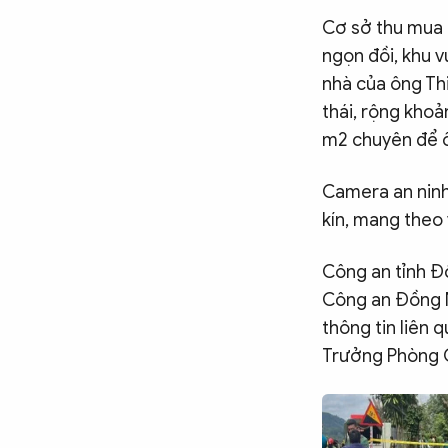
Cơ sở thu mua 
ngọn đồi, khu v
nhà của ông Th
thái, rộng kho
m2 chuyên để ô
Camera an ninh 
kín, mang theo 
Công an tỉnh Đồ
Công an Đồng N
thông tin liên 
Trưởng Phòng C