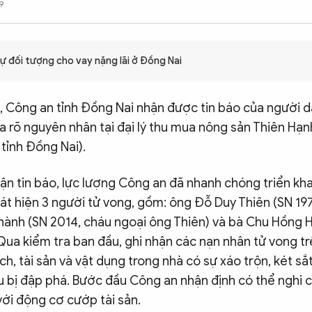
9
ự đối tượng cho vay nặng lãi ở Đồng Nai
, Công an tỉnh Đồng Nai nhận được tin báo của người d
 rõ nguyên nhân tại đại lý thu mua nông sản Thiên Hạnh
 tỉnh Đồng Nai).
ận tin báo, lực lượng Công an đã nhanh chóng triển kha
át hiện 3 người tử vong, gồm: ông Đỗ Duy Thiên (SN 197
hành (SN 2014, cháu ngoại ông Thiên) và bà Chu Hồng H
Qua kiểm tra ban đầu, ghi nhận các nạn nhân tử vong t
ch, tài sản và vật dụng trong nhà có sự xáo trộn, két sắt
u bị đập phá. Bước đầu Công an nhận định có thể nghi c
 với động cơ cướp tài sản.