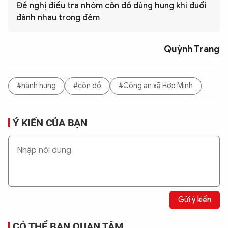
Đề nghị điều tra nhóm côn đồ dùng hung khí đuổi
đánh nhau trong đêm
Quỳnh Trang
#hành hung
#côn đồ
#Công an xã Hợp Minh
Ý KIẾN CỦA BẠN
Gửi ý kiến
CÓ THỂ BẠN QUAN TÂM