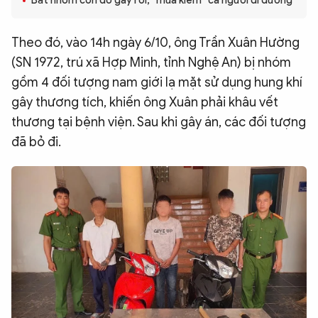
Bắt nhóm côn đồ gây rối, “múa kiếm” cả người đi đường
QUỐC TẾ
Theo đó, vào 14h ngày 6/10, ông Trần Xuân Hường
(SN 1972, trú xã Hợp Minh, tỉnh Nghệ An) bị nhóm
VĂN HÓA - THỂ THAO
gồm 4 đối tượng nam giới lạ mặt sử dụng hung khí
gây thương tích, khiến ông Xuân phải khâu vết
BẠN ĐỌC & CAND
thương tại bệnh viện. Sau khi gây án, các đối tượng
đã bỏ đi.
ĐA PHƯƠNG TIỆN
eMagazine
Podcast
Video
Ảnh
Infographic
Chuyên trang
An ninh thế giới
Văn nghệ Công an
Chuyên đề