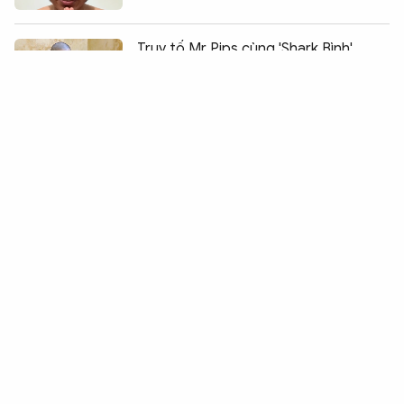
Chia sẻ:
0
Truy tố Mr Pips cùng 'Shark Bình'
trong vụ lừa đảo 1.568 tỷ đồng
Bắt tạm giam kẻ dùng clip “nóng” để
cưỡng ép người yêu cũ
Hoang báo bị cướp giật 85 triệu đồng
Khởi tố vụ án gây rối trật tự công
cộng xảy ra tại "Quán nhỏ"