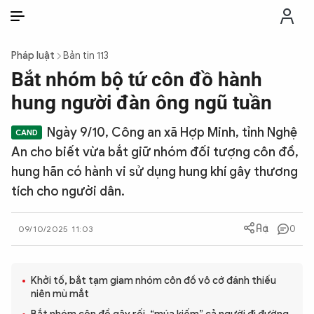
VI
VI
EN
Pháp luật
Bản tin 113
THỜI SỰ
Bắt nhóm bộ tứ côn đồ hành
hung người đàn ông ngũ tuần
CHỐNG DIỄN BIẾN HÒA BÌNH
Ngày 9/10, Công an xã Hợp Minh, tỉnh Nghệ
An cho biết vừa bắt giữ nhóm đối tượng côn đồ,
CÔNG AN TRONG LÒNG DÂN
hung hãn có hành vi sử dụng hung khí gây thương
tích cho người dân.
XÃ HỘI
0
09/10/2025 11:03
PHÁP LUẬT
Khởi tố, bắt tạm giam nhóm côn đồ vô cớ đánh thiếu
CÔNG NGHỆ
niên mù mắt