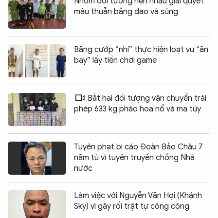
Nhóm đối tượng hẹn nhau giải quyết
mâu thuẫn bằng dao và súng
Băng cướp “nhí” thực hiện loạt vụ “ăn
bay” lấy tiền chơi game
Bắt hai đối tượng vận chuyển trái
phép 633 kg pháo hoa nổ và ma túy
Tuyên phạt bị cáo Đoàn Bảo Châu 7
năm tù vì tuyên truyền chống Nhà
nước
Làm việc với Nguyễn Văn Hợi (Khánh
Sky) vì gây rối trật tự công cộng