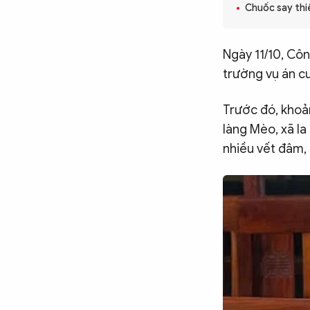
Chuốc say thi
CÔNG NGHỆ
Ngày 11/10, Côn
QUỐC TẾ
trường vụ án cư
Trước đó, khoản
VĂN HÓA - THỂ THAO
làng Mèo, xã Ia 
nhiều vết đâm, 
BẠN ĐỌC & CAND
ĐA PHƯƠNG TIỆN
eMagazine
Podcast
Video
Ảnh
Infographic