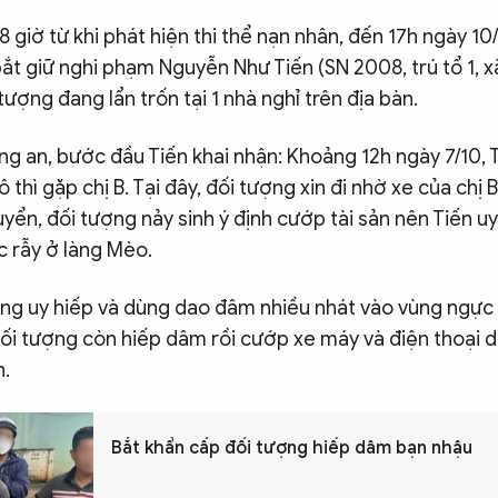
8 giờ từ khi phát hiện thi thể nạn nhân, đến 17h ngày 1
bắt giữ nghi phạm Nguyễn Như Tiến (SN 2008, trú tổ 1, xã 
 tượng đang lẩn trốn tại 1 nhà nghỉ trên địa bàn.
g an, bước đầu Tiến khai nhận: Khoảng 12h ngày 7/10, 
ô thì gặp chị B. Tại đây, đối tượng xin đi nhờ xe của chị 
uyển, đối tượng nảy sinh ý định cướp tài sản nên Tiến u
c rẫy ở làng Mèo.
ượng uy hiếp và dùng dao đâm nhiều nhát vào vùng ngực
đối tượng còn hiếp dâm rồi cướp xe máy và điện thoại 
n.
Bắt khẩn cấp đối tượng hiếp dâm bạn nhậu