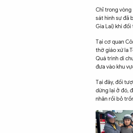
Chỉ trong vòng 
sát hình sự đã 
Gia Lai) khi đối
Tại cơ quan Côn
thờ giáo xứ Ia T
Quá trình di ch
đưa vào khu vự
Tại đây, đối t
dừng lại ở đó, 
nhân rồi bỏ trố