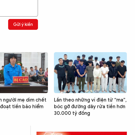
Gửi ý kiến
n người mẹ dìm chết
Lần theo những ví điện tử “ma”,
đoạt tiền bảo hiểm
bóc gỡ đường dây rửa tiền hơn
30.000 tỷ đồng