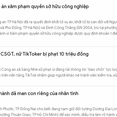
vụ án xâm phạm quyền sở hữu công nghiệp
 TP Hà Nội đã ra quyết định khởi tố vụ án, khởi tố bị can đối với Ngu
6, xã Phù Đổng, TP Hà Nội) và Đinh Công Thắng (SN 2004, trú tại phườn
 hành vi Xâm phạm quyền sở hữu công nghiệp được quy định khoản 1 đi
CSGT, nữ TikToker bị phạt 10 triệu đồng
 bị Công an xã Sáng Nhè xử phạt vì đăng tải thông tin “báo chốt” lực l
trên nền tảng TikTok nhằm giúp người khác né tránh việc kiểm tra, xử 
hành dã man con riêng của nhân tình
h Phước, TP Đồng Nai cho biết đang tạm giữ đối tượng Dương Đại Lon
hường Thuận Giao, TP Hồ Chí Minh) để xác minh, điều tra làm rõ hành v