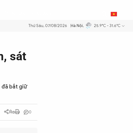
0
THỂ THAO
BẠN ĐỌC & CAND
VI
Thứ Sáu, 07/08/2026
Hà Nội
,
25.9°C - 31.6°C
xăng dầu để đảm bảo an ninh năng lượng quốc gia
Thực hiện Nghị quy
m, sát
i đã bắt giữ
0