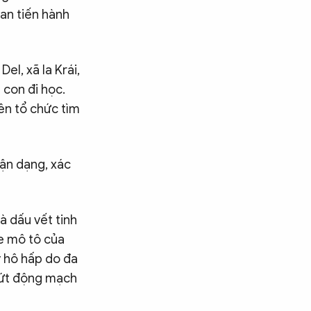
uan tiến hành
el, xã Ia Krái,
ở con đi học.
nên tổ chức tìm
ận dạng, xác
à dấu vết tinh
xe mô tô của
y hô hấp do đa
đứt động mạch