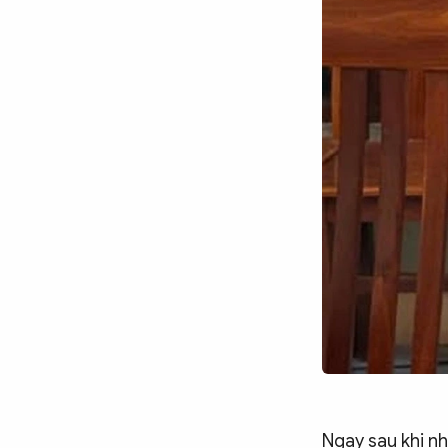
Chuyên trang
An ninh thế giới
Văn nghệ Công an
Chuyên đề
Ngay sau khi n