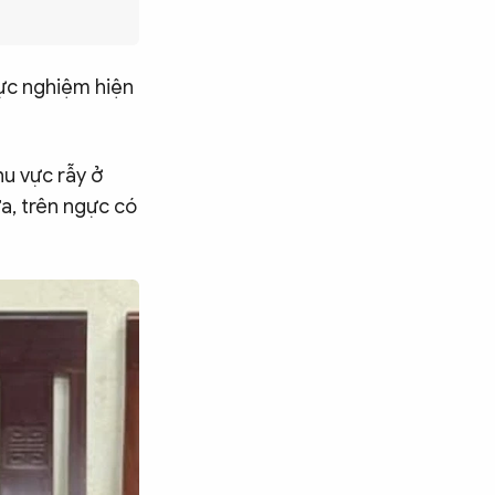
thực nghiệm hiện
hu vực rẫy ở
ửa, trên ngực có