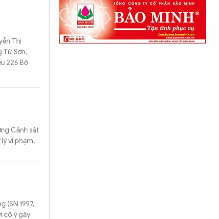
yễn Thị
g Từ Sơn,
ều 226 Bộ
ượng Cảnh sát
lý vi phạm.
g (SN 1997,
i cố ý gây