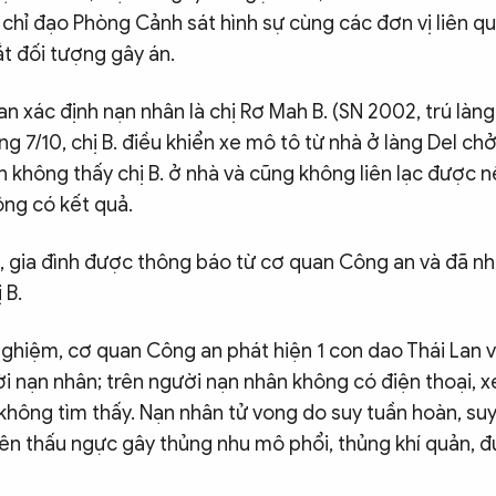
p chỉ đạo Phòng Cảnh sát hình sự cùng các đơn vị liên q
bắt đối tượng gây án.
 xác định nạn nhân là chị Rơ Mah B. (SN 2002, trú làng D
áng 7/10, chị B. điều khiển xe mô tô từ nhà ở làng Del ch
nh không thấy chị B. ở nhà và cũng không liên lạc được 
ng có kết quả.
, gia đình được thông báo từ cơ quan Công an và đã nh
 B.
ghiệm, cơ quan Công an phát hiện 1 con dao Thái Lan v
i nạn nhân; trên người nạn nhân không có điện thoại, 
không tìm thấy. Nạn nhân tử vong do suy tuần hoàn, su
ên thấu ngực gây thủng nhu mô phổi, thủng khí quản, 