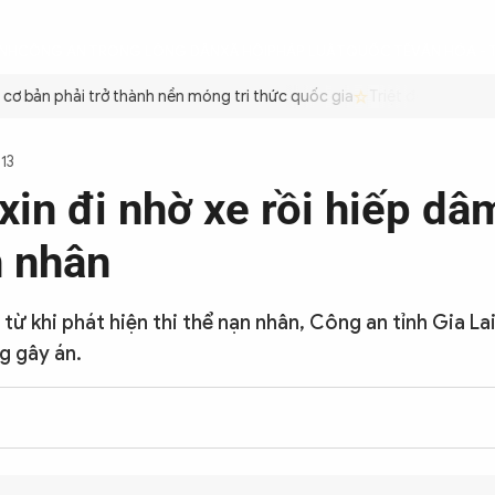
ÌNH
CÔNG AN TRONG LÒNG DÂN
XÃ HỘI
PHÁP LUẬT
QUỐC TẾ
VĂN HÓA - 
 bản phải trở thành nền móng tri thức quốc gia
Triệt để tiết kiệm 
113
xin đi nhờ xe rồi hiếp dâ
n nhân
 từ khi phát hiện thi thể nạn nhân, Công an tỉnh Gia La
g gây án.
9