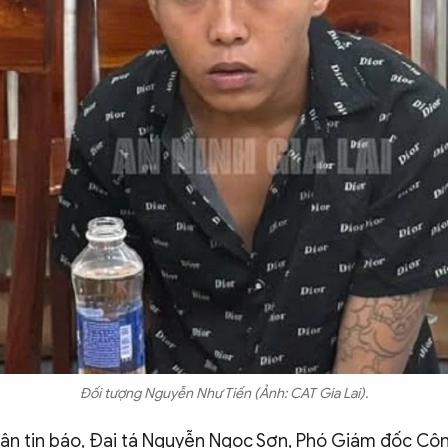
Đối tượng Nguyễn Như Tiến (Ảnh: CAT Gia Lai).
hận tin báo, Đại tá Nguyễn Ngọc Sơn, Phó Giám đốc Côn