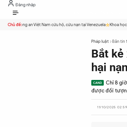
Đăng nhập
THỜI SỰ
CHỐNG DIỄN BIẾN HÒA B
VI
uyền
Chủ đề:
Công an Việt Nam cứu hộ, cứu nạn tại Venezuela
Khoa học cơ
THỜI SỰ
Pháp luật
Bản tin 
Bắt kẻ 
CHỐNG DIỄN BIẾN HÒA BÌNH
hại nạ
CÔNG AN TRONG LÒNG DÂN
Chỉ 8 giờ
được đối tượn
XÃ HỘI
11/10/2025 02:5
PHÁP LUẬT