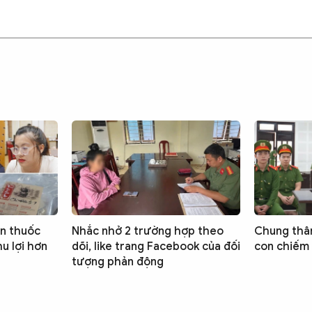
n thuốc
Nhắc nhở 2 trường hợp theo
Chung thâ
hu lợi hơn
dõi, like trang Facebook của đối
con chiếm 
tượng phản động