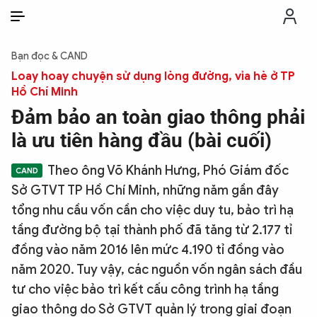
VI
VI
EN
Bạn đọc & CAND
THỜI SỰ
Loay hoay chuyện sử dụng lòng đường, vỉa hè ở TP
Hồ Chí Minh
Đảm bảo an toàn giao thông phải
CHỐNG DIỄN BIẾN HÒA BÌNH
là ưu tiên hàng đầu (bài cuối)
CÔNG AN TRONG LÒNG DÂN
Theo ông Võ Khánh Hưng, Phó Giám đốc
Sở GTVT TP Hồ Chí Minh, những năm gần đây
XÃ HỘI
tổng nhu cầu vốn cần cho việc duy tu, bảo trì hạ
tầng đường bộ tại thành phố đã tăng từ 2.177 tỉ
PHÁP LUẬT
đồng vào năm 2016 lên mức 4.190 tỉ đồng vào
năm 2020. Tuy vậy, các nguồn vốn ngân sách đầu
tư cho việc bảo trì kết cấu công trình hạ tầng
CÔNG NGHỆ
giao thông do Sở GTVT quản lý trong giai đoạn