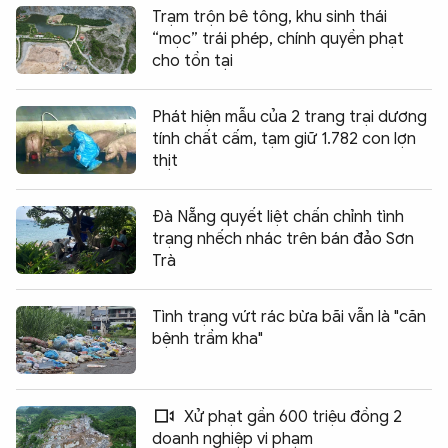
Trạm trộn bê tông, khu sinh thái
“mọc” trái phép, chính quyền phạt
cho tồn tại
Phát hiện mẫu của 2 trang trại dương
tính chất cấm, tạm giữ 1.782 con lợn
thịt
Đà Nẵng quyết liệt chấn chỉnh tình
trạng nhếch nhác trên bán đảo Sơn
Trà
Tình trạng vứt rác bừa bãi vẫn là "căn
bệnh trầm kha"
Xử phạt gần 600 triệu đồng 2
doanh nghiệp vi phạm