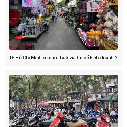
TP Hồ Chí Minh sẽ cho thuê vỉa hè để kinh doanh ?