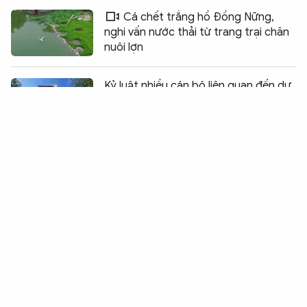
Cá chết trắng hồ Đồng Nững,
nghi vấn nước thải từ trang trại chăn
nuôi lợn
Chia sẻ:
0
Kỷ luật nhiều cán bộ liên quan đến dự
án xây dựng Nhà khách Thành ủy Huế
Thanh tra TP Hồ Chí Minh điểm tên
loạt dự án sai phạm
Nhiều vướng mắc ở các dự án phía
Đông TP Hồ Chí Minh
Từ kết quả thanh tra, kiến nghị chấm
dứt dự án Nhà máy xi măng hơn 4.400