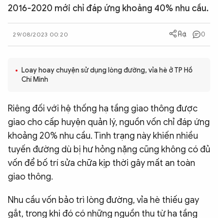
2016-2020 mới chỉ đáp ứng khoảng 40% nhu cầu.
QUỐC TẾ
0
29/08/2023 00:20
VĂN HÓA - THỂ THAO
Loay hoay chuyện sử dụng lòng đường, vỉa hè ở TP Hồ
BẠN ĐỌC & CAND
Chí Minh
ĐA PHƯƠNG TIỆN
Riêng đối với hệ thống hạ tầng giao thông được
eMagazine
Podcast
giao cho cấp huyện quản lý, nguồn vốn chỉ đáp ứng
khoảng 20% nhu cầu. Tình trạng này khiến nhiều
Video
Ảnh
tuyến đường dù bị hư hỏng nặng cũng không có đủ
Infographic
vốn để bố trí sửa chữa kịp thời gây mất an toàn
Chuyên trang
giao thông.
An ninh thế giới
Văn nghệ Công an
Chuyên đề
Nhu cầu vốn bảo trì lòng đường, vỉa hè thiếu gay
gắt, trong khi đó có những nguồn thu từ hạ tầng