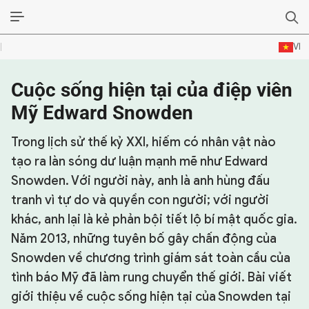
VI
Cuộc sống hiện tại của điệp viên
SỰ KIỆN & BÌNH LUẬN
Mỹ Edward Snowden
HẬU TRƯỜNG
Trong lịch sử thế kỷ XXI, hiếm có nhân vật nào
KINH TẾ - VĂN HÓA - THỂ THAO
tạo ra làn sóng dư luận mạnh mẽ như Edward
Snowden. Với người này, anh là anh hùng đấu
HỒ SƠ MẬT
tranh vì tự do và quyền con người; với người
PHÓNG SỰ
khác, anh lại là kẻ phản bội tiết lộ bí mật quốc gia.
Năm 2013, những tuyên bố gây chấn động của
HỒ SƠ INTERPOL
Snowden về chương trình giám sát toàn cầu của
VỤ ÁN NỔI TIẾNG
tình báo Mỹ đã làm rung chuyển thế giới. Bài viết
giới thiệu về cuộc sống hiện tại của Snowden tại
TƯ LIỆU