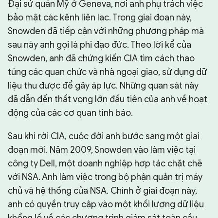
Đại sứ quán Mỹ ở Geneva, nơi anh phụ trách việc
bảo mật các kênh liên lạc. Trong giai đoạn này,
Snowden đã tiếp cận với những phương pháp mà
sau này anh gọi là phi đạo đức. Theo lời kể của
Snowden, anh đã chứng kiến CIA tìm cách thao
túng các quan chức và nhà ngoại giao, sử dụng dữ
liệu thu được để gây áp lực. Những quan sát này
đã dẫn đến thất vọng lớn đầu tiên của anh về hoạt
động của các cơ quan tình báo.
Sau khi rời CIA, cuộc đời anh bước sang một giai
đoạn mới. Năm 2009, Snowden vào làm việc tại
công ty Dell, một doanh nghiệp hợp tác chặt chẽ
với NSA. Anh làm việc trong bộ phận quản trị máy
chủ và hệ thống của NSA. Chính ở giai đoạn này,
anh có quyền truy cập vào một khối lượng dữ liệu
khổng lồ về các chương trình giám sát toàn cầu.