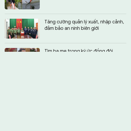
Tăng cường quản lý xuất, nhập cảnh,
đảm bảo an ninh biên giới
Chia sẻ:
0
Tìm ba mẹ trong ký ức đồng đội
Những ký ức từ “tọa độ lửa” Hàm
Rồng
Kỳ vọng gì ở tân Tổng Tư lệnh Quân
đội Ukraine Mykhailo Drapatyi?