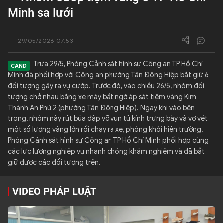
Minh sa lưới
QUỐC TẾ
29/05/2026 07:53
VĂN HÓA - THỂ THAO
Trưa 29/5, Phòng Cảnh sát hình sự Công an TP Hồ Chí
BẠN ĐỌC & CAND
Minh đã phối hợp với Công an phường Tân Đông Hiệp bắt giữ 6
đối tượng gây ra vụ cướp. Trước đó, vào chiều 26/5, nhóm đối
tượng chở nhau bằng xe máy bất ngờ áp sát tiệm vàng Kim
ĐA PHƯƠNG TIỆN
Thành An Phú 2 (phường Tân Đông Hiệp). Ngay khi vào bên
trong, nhóm này rút búa đập vỡ vụn tủ kính trưng bày và vơ vét
eMagazine
Podcast
một số lượng vàng lớn rồi chạy ra xe, phóng khỏi hiện trường.
Phòng Cảnh sát hình sự Công an TP Hồ Chí Minh phối hợp cùng
Video
Ảnh
các lực lượng nghiệp vụ nhanh chóng khám nghiệm và đã bắt
Infographic
giữ được các đối tượng trên.
Chuyên trang
An ninh thế giới
Văn nghệ Công an
Chuyên đề
VIDEO PHÁP LUẬT