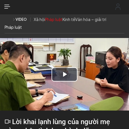
VI
VI
EN
VIDEO
Xã hội
Pháp luật
Kinh tế
Văn hóa – giải trí
Pháp luật
THỜI SỰ
CHỐNG DIỄN BIẾN HÒA BÌNH
CÔNG AN TRONG LÒNG DÂN
Play
XÃ HỘI
Video
PHÁP LUẬT
CÔNG NGHỆ
Lời khai lạnh lùng của người mẹ