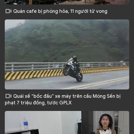
Quán cafe bị phóng hỏa, 11 người tử vong
Quái xế “bốc đầu” xe máy trên cầu Móng Sến bị
phạt 7 triệu đồng, tước GPLX