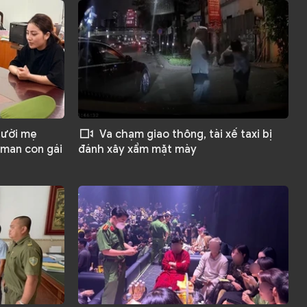
gười mẹ
Va chạm giao thông, tài xế taxi bị
 man con gái
đánh xây xẩm mặt mày