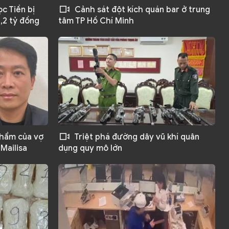
c Tiền bị
Cảnh sát đột kích quán bar ở trung
1,2 tỷ đồng
tâm TP Hồ Chí Minh
phẩm của vợ
Triệt phá đường dây vũ khí quân
Mailisa
dụng quy mô lớn
Tìm kiếm