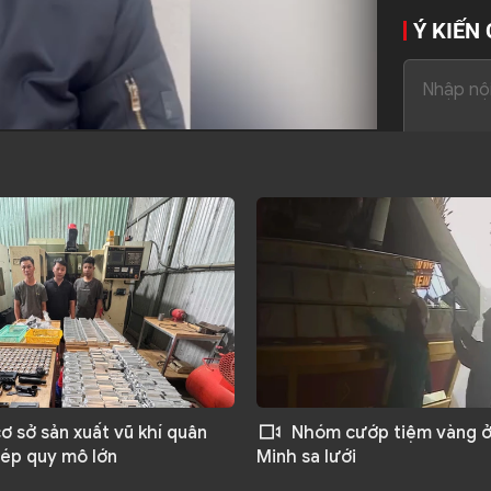
Ý KIẾN
36
cơ sở sản xuất vũ khí quân
Nhóm cướp tiệm vàng ở
hép quy mô lớn
Minh sa lưới