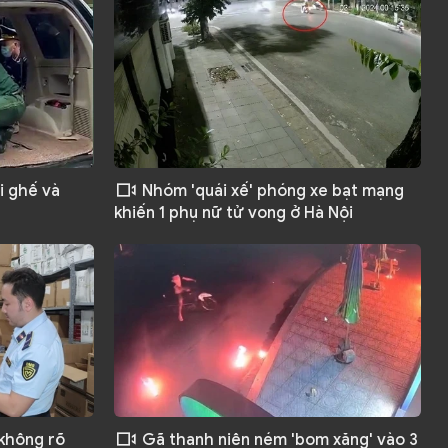
i ghế và
Nhóm 'quái xế' phóng xe bạt mạng
khiến 1 phụ nữ tử vong ở Hà Nội
 không rõ
Gã thanh niên ném 'bom xăng' vào 3