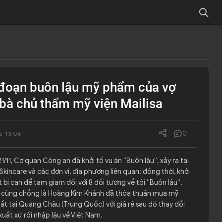
đoạn buôn lậu mỹ phẩm của vợ
bà chủ thẩm mỹ viện Mailisa
0
5 13:06
21/11, Cơ quan Công an đã khởi tố vụ án “Buôn lậu”, xảy ra tại
kincare và các đơn vị, địa phương liên quan; đồng thời, khởi
ắt bị can để tạm giam đối với 8 đối tượng về tội “Buôn lậu”.
i cùng chồng là Hoàng Kim Khánh đã thỏa thuận mua mỹ
t tại Quảng Châu (Trung Quốc) với giá rẻ sau đó thay đổi
uất xứ rồi nhập lậu về Việt Nam.