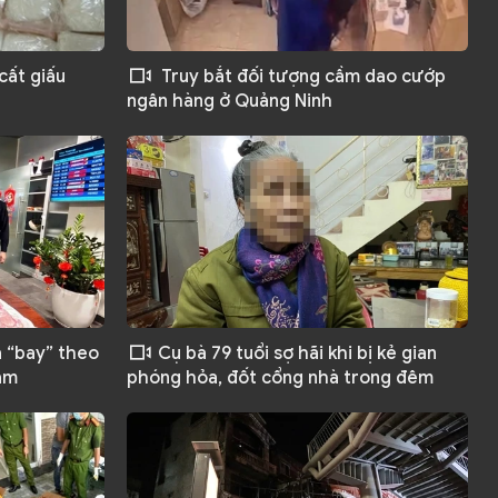
cất giấu
Truy bắt đối tượng cầm dao cướp
ngân hàng ở Quảng Ninh
a “bay” theo
Cụ bà 79 tuổi sợ hãi khi bị kẻ gian
Nam
phóng hỏa, đốt cổng nhà trong đêm