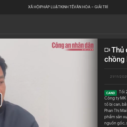
XÃ HỘI
PHÁP LUẬT
KINH TẾ
VĂN HÓA – GIẢI TRÍ
Thủ 
chồng 
21/11/202
Tối 
Công ty MK S
ay
tố bị can, b
Phan Thị Ma
deo
phẩm sản xuấ
nguồn gốc, x