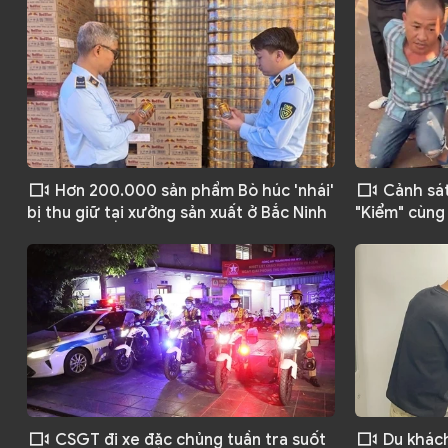
Hơn 200.000 sản phẩm Bò húc 'nhái'
Cảnh sát
bị thu giữ tại xưởng sản xuất ở Bắc Ninh
"Kiểm" cùng
CSGT đi xe đặc chủng tuần tra suốt
Du khách