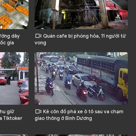
đường dây
Quán cafe bị phóng hỏa, 11 người tử
ốc gia
vong
thu giữ
Kẻ côn đồ phá xe ô tô sau va chạm
a Tiktoker
giao thông ở Bình Dương