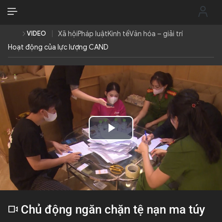
VI
VI
EN
VIDEO
Xã hội
Pháp luật
Kinh tế
Văn hóa – giải trí
Hoạt động của lực lượng CAND
THỜI SỰ
CHỐNG DIỄN BIẾN HÒA BÌNH
CÔNG AN TRONG LÒNG DÂN
Play
XÃ HỘI
Video
PHÁP LUẬT
CÔNG NGHỆ
Chủ động ngăn chặn tệ nạn ma túy