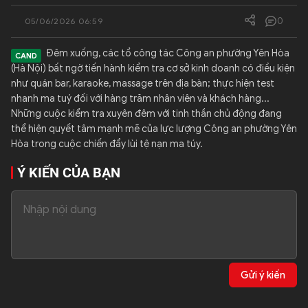
QUỐC TẾ
0
05/06/2026 06:59
Đêm xuống, các tổ công tác Công an phường Yên Hòa
VĂN HÓA - THỂ THAO
(Hà Nội) bất ngờ tiến hành kiểm tra cơ sở kinh doanh có điều kiện
như quán bar, karaoke, massage trên địa bàn; thực hiện test
nhanh ma tuý đối với hàng trăm nhân viên và khách hàng...
BẠN ĐỌC & CAND
Những cuộc kiểm tra xuyên đêm với tinh thần chủ động đang
thể hiện quyết tâm mạnh mẽ của lực lượng Công an phường Yên
Hòa trong cuộc chiến đẩy lùi tệ nạn ma túy.
ĐA PHƯƠNG TIỆN
eMagazine
Podcast
Ý KIẾN CỦA BẠN
Video
Ảnh
Infographic
Chuyên trang
An ninh thế giới
Văn nghệ Công an
Chuyên đề
Gửi ý kiến