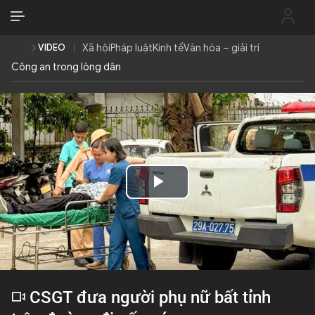
VI
VI
EN
VIDEO
Xã hội
Pháp luật
Kinh tế
Văn hóa – giải trí
Công an trong lòng dân
THỜI SỰ
CHỐNG DIỄN BIẾN HÒA BÌNH
CÔNG AN TRONG LÒNG DÂN
Play
XÃ HỘI
Video
PHÁP LUẬT
CÔNG NGHỆ
CSGT đưa người phụ nữ bất tỉnh