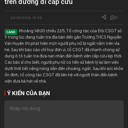
trên đường đi cấp cứu
QUỐC TẾ
0
22/05/2026 15:45
VĂN HÓA - THỂ THAO
Khoảng 14h30 chiều 22/5, Tổ công tác của Đội CSGT số
9 trong lúc đang tuần tra địa bàn đến gần Trường THCS Nguyễn
BẠN ĐỌC & CAND
Văn Huyên thì phát hiện một người phụ nữ bị ngất nằm trên vỉa
hè. Sau khi báo cáo chỉ huy đơn vị, tổ CSGT đã nhanh chóng sử
dụng ô tô tuần tra đưa nạn nhân đến bệnh viện cấp cứu kịp thời.
ĐA PHƯƠNG TIỆN
Các bác sĩ cho biết, người phụ nữ có tiền sử bệnh lý lại làm việc
dưới thời tiết nắng nóng dẫn đến choáng, ngất. Sau khi sức khỏe
eMagazine
Podcast
ổn định, tổ công tác CSGT đã liên hệ với người thân đến bệnh
Video
Ảnh
viện đưa bà hát về nhà.
Ý KIẾN CỦA BẠN
Infographic
Chuyên trang
An ninh thế giới
Văn nghệ Công an
Chuyên đề