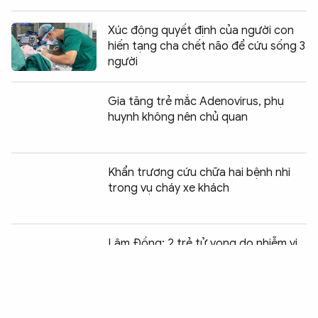
Xúc động quyết định của người con
hiến tạng cha chết não để cứu sống 3
người
Gia tăng trẻ mắc Adenovirus, phụ
huynh không nên chủ quan
Khẩn trương cứu chữa hai bệnh nhi
trong vụ cháy xe khách
Chia sẻ:
0
Lâm Đồng: 2 trẻ tử vong do nhiễm vi
rút EV71
Cảnh báo biến dạng cánh tay nghiêm