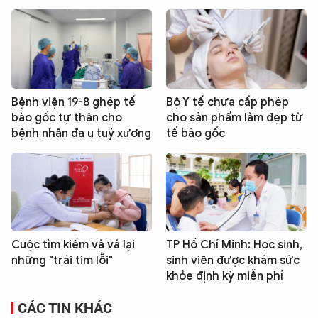
Bệnh viện 19-8 ghép tế
Bộ Y tế chưa cấp phép
bào gốc tự thân cho
cho sản phẩm làm đẹp từ
bệnh nhân đa u tuỷ xương
tế bào gốc
Cuộc tìm kiếm và vá lại
TP Hồ Chí Minh: Học sinh,
những "trái tim lỗi"
sinh viên được khám sức
khỏe định kỳ miễn phí
CÁC TIN KHÁC