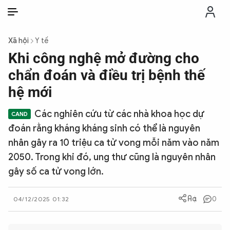
VI
VI
EN
Xã hội
Y tế
THỜI SỰ
Khi công nghệ mở đường cho
chẩn đoán và điều trị bệnh thế
CHỐNG DIỄN BIẾN HÒA BÌNH
hệ mới
Các nghiên cứu từ các nhà khoa học dự
CÔNG AN TRONG LÒNG DÂN
đoán rằng kháng kháng sinh có thể là nguyên
nhân gây ra 10 triệu ca tử vong mỗi năm vào năm
XÃ HỘI
2050. Trong khi đó, ung thư cũng là nguyên nhân
gây số ca tử vong lớn.
PHÁP LUẬT
0
04/12/2025 01:32
CÔNG NGHỆ