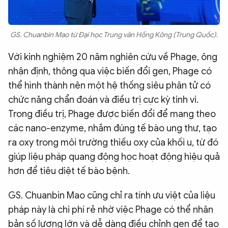
GS. Chuanbin Mao từ Đại học Trung văn Hồng Kông (Trung Quốc).
Với kinh nghiệm 20 năm nghiên cứu về Phage, ông
nhận định, thông qua việc biến đổi gen, Phage có
thể hình thành nên một hệ thống siêu phân tử có
chức năng chẩn đoán và điều trị cực kỳ tinh vi.
Trong điều trị, Phage được biến đổi để mang theo
các nano-enzyme, nhắm đúng tế bào ung thư, tạo
ra oxy trong môi trường thiếu oxy của khối u, từ đó
giúp liệu pháp quang động học hoạt động hiệu quả
hơn để tiêu diệt tế bào bệnh.
GS. Chuanbin Mao cũng chỉ ra tính ưu việt của liệu
pháp này là chi phí rẻ nhờ việc Phage có thể nhân
bản số lượng lớn và dễ dàng điều chỉnh gen để tạo