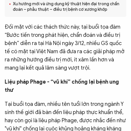
Xu hướng mới và ứng dụng kỹ thuật hiện đại trong chẩn
QUỐC TẾ
đoán – phẫu thuật – điều trị bệnh cơ xương khớp
VĂN HÓA - THỂ THAO
Đối mặt với các thách thức này, tại buổi tọa đàm
“Bước tiến trong phát hiện, chẩn đoán và điều trị
bệnh” diễn ra tại Hà Nội ngày 3/12, nhiều GS quốc
BẠN ĐỌC & CAND
tế có mặt tại Việt Nam đã đưa ra các giải pháp mở
ra những hướng điều trị mới, ít xâm lấn hơn và
ĐA PHƯƠNG TIỆN
mang lại kết quả lâm sàng vượt trội.
eMagazine
Podcast
Liệu pháp Phage - “vũ khí” chống lại bệnh ung
Video
Ảnh
thư
Infographic
Tại buổi tọa đàm, nhiều tên tuổi lớn trong ngành Y
Chuyên trang
An ninh thế giới
Văn nghệ Công an
Chuyên đề
sinh thế giới đã bàn đến liệu pháp thực khuẩn thể,
hay còn gọi là liệu pháp Phage, được nhắc đến như
"vũ khí" chống lại cuộc khủng hoảng kháng kháng