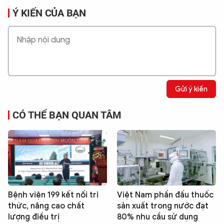
Ý KIẾN CỦA BẠN
Gửi ý kiến
CÓ THỂ BẠN QUAN TÂM
Bệnh viện 199 kết nối tri
Việt Nam phấn đấu thuốc
thức, nâng cao chất
sản xuất trong nước đạt
lượng điều trị
80% nhu cầu sử dụng