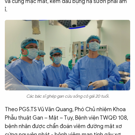
và củng mạc mắt, kèm đau bụng hạ sườn phải âm
ỉ.
Các bác sĩ ghép gan cứu sống cô gái 20 tuổi.
Theo PGS.TS Vũ Văn Quang, Phó Chủ nhiệm Khoa
Phẫu thuật Gan – Mật – Tụy, Bệnh viện TWQĐ 108,
bệnh nhân được chẩn đoán viêm đường mật xơ
cứng nguyên phát - bệnh viêm mạn tính gây xơ