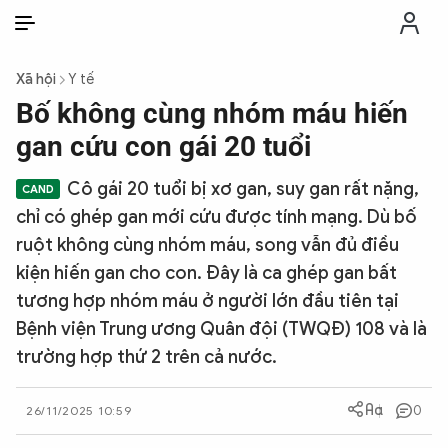
VI
VI
EN
Xã hội
Y tế
THỜI SỰ
Bố không cùng nhóm máu hiến
gan cứu con gái 20 tuổi
CHỐNG DIỄN BIẾN HÒA BÌNH
Cô gái 20 tuổi bị xơ gan, suy gan rất nặng,
chỉ có ghép gan mới cứu được tính mạng. Dù bố
CÔNG AN TRONG LÒNG DÂN
ruột không cùng nhóm máu, song vẫn đủ điều
kiện hiến gan cho con. Đây là ca ghép gan bất
XÃ HỘI
tương hợp nhóm máu ở người lớn đầu tiên tại
Bệnh viện Trung ương Quân đội (TWQĐ) 108 và là
PHÁP LUẬT
trường hợp thứ 2 trên cả nước.
CÔNG NGHỆ
0
26/11/2025 10:59