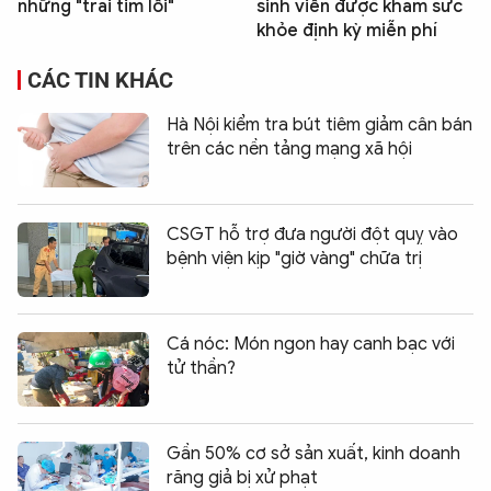
những "trái tim lỗi"
sinh viên được khám sức
khỏe định kỳ miễn phí
CÁC TIN KHÁC
Hà Nội kiểm tra bút tiêm giảm cân bán
trên các nền tảng mạng xã hội
CSGT hỗ trợ đưa người đột quỵ vào
bệnh viện kịp "giờ vàng" chữa trị
Cá nóc: Món ngon hay canh bạc với
tử thần?
Gần 50% cơ sở sản xuất, kinh doanh
răng giả bị xử phạt