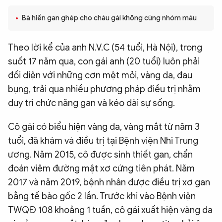
QUỐC TẾ
Bà hiến gan ghép cho cháu gái không cùng nhóm máu
VĂN HÓA - THỂ THAO
Theo lời kể của anh N.V.C (54 tuổi, Hà Nội), trong
suốt 17 năm qua, con gái anh (20 tuổi) luôn phải
BẠN ĐỌC & CAND
đối diện với những cơn mệt mỏi, vàng da, đau
bụng, trải qua nhiều phương pháp điều trị nhằm
duy trì chức năng gan và kéo dài sự sống.
ĐA PHƯƠNG TIỆN
eMagazine
Podcast
Cô gái có biểu hiện vàng da, vàng mắt từ năm 3
tuổi, đã khám và điều trị tại Bệnh viện Nhi Trung
Video
Ảnh
ương. Năm 2015, cô được sinh thiết gan, chẩn
Infographic
đoán viêm đường mật xơ cứng tiên phát. Năm
Chuyên trang
An ninh thế giới
Văn nghệ Công an
2017 và năm 2019, bệnh nhân được điều trị xơ gan
Chuyên đề
bằng tế bào gốc 2 lần. Trước khi vào Bệnh viện
TWQĐ 108 khoảng 1 tuần, cô gái xuất hiện vàng da