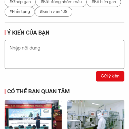
#Ghép gan
#Bất đồng nhóm máu
#Bố hiến gan
#Hiến tạng
#Bệnh viện 108
Ý KIẾN CỦA BẠN
Gửi ý kiến
CÓ THỂ BẠN QUAN TÂM