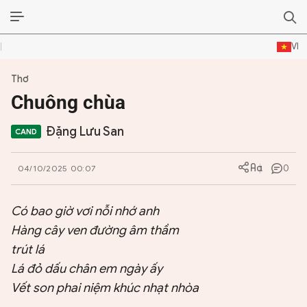
VI
Thơ
ĐỜI SỐNG VĂN HÓA
Chuông chùa
TƯ LIỆU VĂN HÓA
Đặng Lưu San
LÝ LUẬN
0
04/10/2025 00:07
THƠ
Có bao giờ vơi nỗi nhớ anh
TRUYỀN THỐNG
Hàng cây ven đường âm thầm
TRUYỆN
trút lá
Lá đỏ dấu chân em ngày ấy
DIỄN ĐÀN
Vết son phai niệm khúc nhạt nhòa
CHUYÊN TRANG