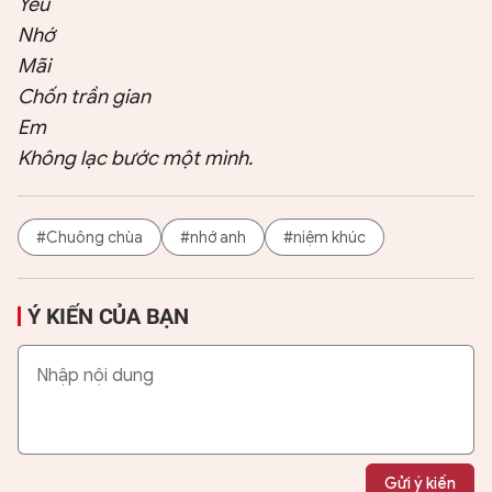
Yêu
Nhớ
Mãi
Chốn trần gian
Em
Không lạc bước một mình.
#Chuông chùa
#nhớ anh
#niệm khúc
Ý KIẾN CỦA BẠN
Gửi ý kiến