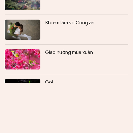
Khi em làm vợ Công an
Giao hưởng mùa xuân
Chia sẻ:
0
Gọi
Đêm ngồi với chữ