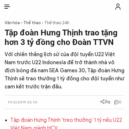
VI
VI
EN
Văn hóa - Thể thao
Thể thao 24h
THỜI SỰ
Tập đoàn Hưng Thịnh trao tặng
hơn 3 tỷ đồng cho Đoàn TTVN
CHỐNG DIỄN BIẾN HÒA BÌNH
Với chiến thắng lịch sử của đội tuyển U22 Việt
Nam trước U22 Indonesia để trở thành nhà vô
CÔNG AN TRONG LÒNG DÂN
địch bóng đá nam SEA Games 30, Tập đoàn Hưng
Thịnh sẽ trao thưởng 1 tỷ đồng cho đội tuyển như
XÃ HỘI
cam kết trước trận đấu.
PHÁP LUẬT
0
11/12/2019 02:10
CÔNG NGHỆ
Tập đoàn Hưng Thịnh ‘treo thưởng’ 1 tỷ nếu U22
Việt Nam giành HCV