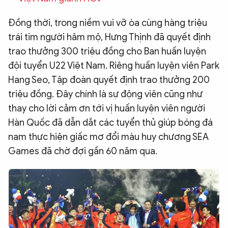
QUỐC TẾ
Đồng thời, trong niềm vui vỡ òa cùng hàng triệu
trái tim người hâm mộ, Hưng Thịnh đã quyết định
VĂN HÓA - THỂ THAO
trao thưởng 300 triệu đồng cho Ban huấn luyện
đội tuyển U22 Việt Nam. Riêng huấn luyện viên Park
BẠN ĐỌC & CAND
Hang Seo, Tập đoàn quyết định trao thưởng 200
triệu đồng. Đây chính là sự động viên cũng như
thay cho lời cảm ơn tới vị huấn luyện viên người
ĐA PHƯƠNG TIỆN
Hàn Quốc đã dẫn dắt các tuyển thủ giúp bóng đá
eMagazine
Podcast
nam thực hiện giấc mơ đổi màu huy chương SEA
Video
Ảnh
Games đã chờ đợi gần 60 năm qua.
Infographic
Chuyên trang
An ninh thế giới
Văn nghệ Công an
Chuyên đề