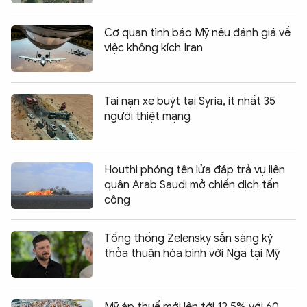
Cơ quan tình báo Mỹ nêu đánh giá về
việc không kích Iran
Tai nạn xe buýt tại Syria, ít nhất 35
người thiệt mạng
Houthi phóng tên lửa đáp trả vụ liên
quân Arab Saudi mở chiến dịch tấn
công
Tổng thống Zelensky sẵn sàng ký
thỏa thuận hòa bình với Nga tại Mỹ
Mỹ áp thuế mới lên tới 12,5% với 60