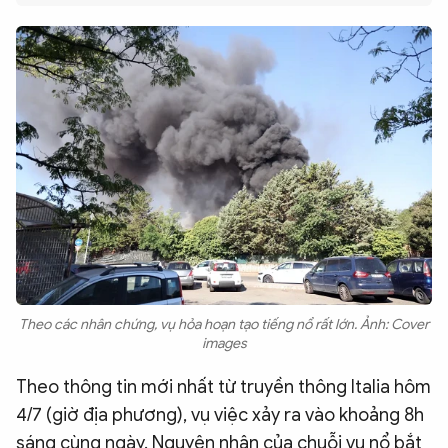
QUỐC TẾ
VĂN HÓA - THỂ THAO
BẠN ĐỌC & CAND
ĐA PHƯƠNG TIỆN
eMagazine
Podcast
Video
Ảnh
Infographic
Theo các nhân chứng, vụ hỏa hoạn tạo tiếng nổ rất lớn. Ảnh: Cover
images
Chuyên trang
An ninh thế giới
Văn nghệ Công an
Chuyên đề
Theo thông tin mới nhất từ truyền thông Italia hôm
4/7 (giờ địa phương), vụ việc xảy ra vào khoảng 8h
sáng cùng ngày. Nguyên nhân của chuỗi vụ nổ bắt