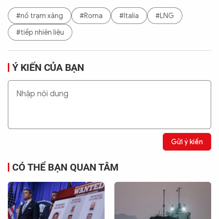
#nố trạm xăng
#Roma
#Italia
#LNG
#tiếp nhiên liệu
Ý KIẾN CỦA BẠN
Gửi ý kiến
CÓ THỂ BẠN QUAN TÂM