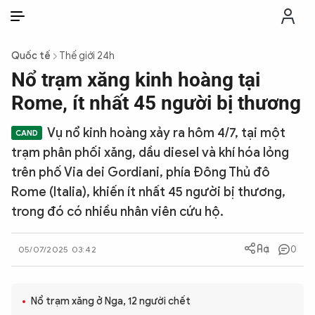
VI
VI
EN
Quốc tế
Thế giới 24h
THỜI SỰ
Nổ trạm xăng kinh hoàng tại
Rome, ít nhất 45 người bị thương
CHỐNG DIỄN BIẾN HÒA BÌNH
Vụ nổ kinh hoàng xảy ra hôm 4/7, tại một
trạm phân phối xăng, dầu diesel và khí hóa lỏng
CÔNG AN TRONG LÒNG DÂN
trên phố Via dei Gordiani, phía Đông Thủ đô
Rome (Italia), khiến ít nhất 45 người bị thương,
XÃ HỘI
trong đó có nhiều nhân viên cứu hộ.
PHÁP LUẬT
0
05/07/2025 03:42
CÔNG NGHỆ
Nổ trạm xăng ở Nga, 12 người chết