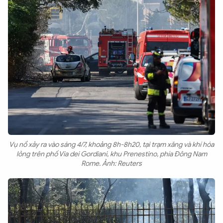
Vụ nổ xảy ra vào sáng 4/7, khoảng 8h-8h20, tại trạm xăng và khí hóa
lỏng trên phố Via dei Gordiani, khu Prenestino, phía Đông Nam
Rome. Ảnh: Reuters