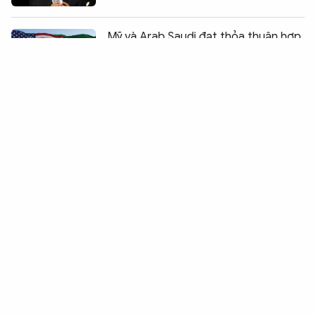
Chia sẻ:
0
Mỹ và Arab Saudi đạt thỏa thuận hợp
tác hạt nhân lịch sử
Pháp cấm trẻ dưới 15 tuổi sử dụng
mạng xã hội
Mỹ tiết lộ chi phí khổng lồ cho cuộc
chiến với Iran
Ukraine thay Tổng tư lệnh quân đội
giữa làn sóng biểu tình