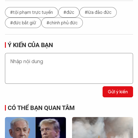
#tội phạm trực tuyến
#đức
#lừa đảo đức
#đức bắt giữ
#chính phủ đức
Ý KIẾN CỦA BẠN
Gửi ý kiến
CÓ THỂ BẠN QUAN TÂM