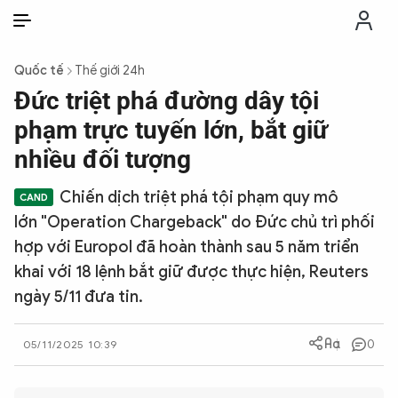
VI
VI
EN
Quốc tế
Thế giới 24h
THỜI SỰ
Đức triệt phá đường dây tội
phạm trực tuyến lớn, bắt giữ
CHỐNG DIỄN BIẾN HÒA BÌNH
nhiều đối tượng
Chiến dịch triệt phá tội phạm quy mô
CÔNG AN TRONG LÒNG DÂN
lớn "Operation Chargeback" do Đức chủ trì phối
hợp với Europol đã hoàn thành sau 5 năm triển
XÃ HỘI
khai với 18 lệnh bắt giữ được thực hiện, Reuters
ngày 5/11 đưa tin.
PHÁP LUẬT
0
05/11/2025 10:39
CÔNG NGHỆ