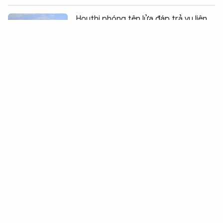
Chia sẻ:
0
Houthi phóng tên lửa đáp trả vụ liên
quân Arab Saudi mở chiến dịch tấn
công
Tổng thống Zelensky sẵn sàng ký
thỏa thuận hòa bình với Nga tại Mỹ
Mỹ áp thuế mới lên tới 12,5% với 60
quốc gia
Hạ viện Mỹ thông qua nghị quyết kêu
gọi Tổng thống chấm dứt xung đột
Iran
Hàn Quốc bỏ cách tiếp cận “phi hạt