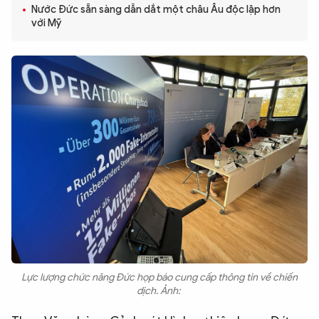
Nước Đức sẵn sàng dẫn dắt một châu Âu độc lập hơn
QUỐC TẾ
với Mỹ
VĂN HÓA - THỂ THAO
BẠN ĐỌC & CAND
ĐA PHƯƠNG TIỆN
eMagazine
Podcast
Video
Ảnh
Infographic
Chuyên trang
An ninh thế giới
Văn nghệ Công an
Chuyên đề
Lực lượng chức năng Đức họp báo cung cấp thông tin về chiến
dịch. Ảnh: