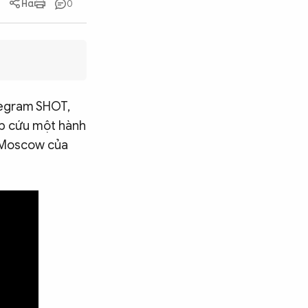
0
elegram SHOT,
ấp cứu một hành
ô Moscow của