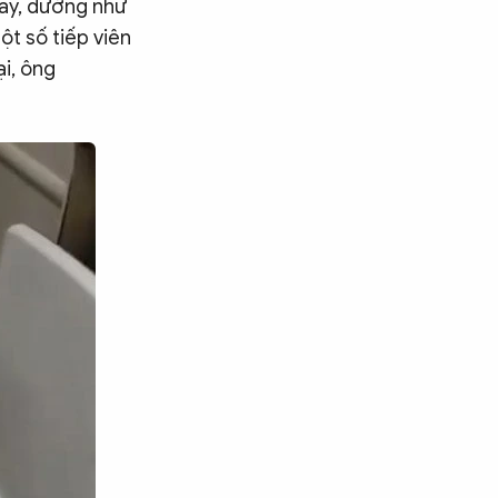
ay, dường như
t số tiếp viên
ại, ông