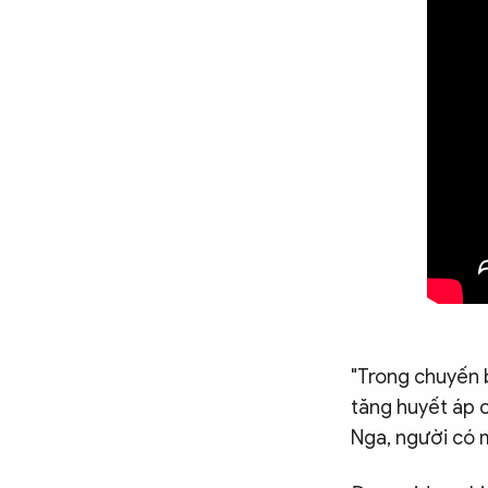
Chuyên trang
An ninh thế giới
Văn nghệ Công an
Chuyên đề
"Trong chuyến 
tăng huyết áp c
Nga, người có m