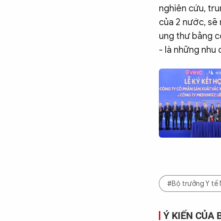
nghiên cứu, tru
của 2 nước, sẽ 
ung thư bằng cô
- là những nhu
#Bộ trưởng Y tế
Ý KIẾN CỦA 