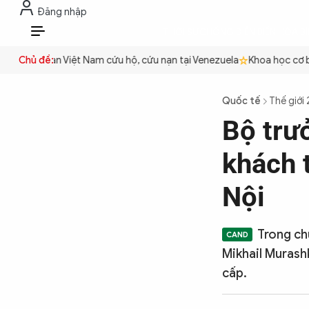
Đăng nhập
THỜI SỰ
CHỐNG DIỄN BIẾN HÒA B
VI
n
Công an Việt Nam cứu hộ, cứu nạn tại Venezuela
Chủ đề:
Khoa học cơ bản
THỜI SỰ
Quốc tế
Thế giới
Bộ trư
CHỐNG DIỄN BIẾN HÒA BÌNH
khách 
CÔNG AN TRONG LÒNG DÂN
Nội
XÃ HỘI
Trong ch
Mikhail Murash
cấp.
PHÁP LUẬT