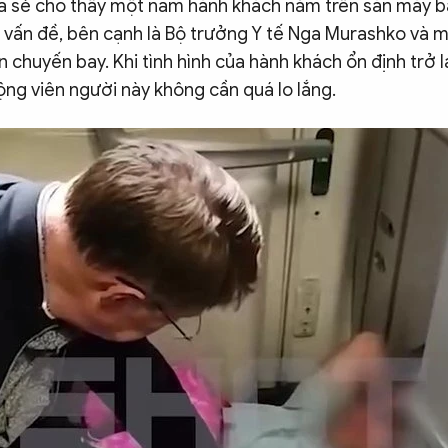
a sẻ cho thấy một nam hành khách nằm trên sàn máy b
 vấn đề, bên cạnh là Bộ trưởng Y tế Nga Murashko và mộ
 chuyến bay. Khi tình hình của hành khách ổn định trở l
ng viên người này không cần quá lo lắng.