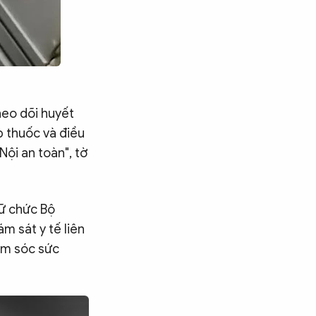
heo dõi huyết
p thuốc và điều
Nội an toàn", tờ
iữ chức Bộ
m sát y tế liên
ăm sóc sức
Tìm kiếm