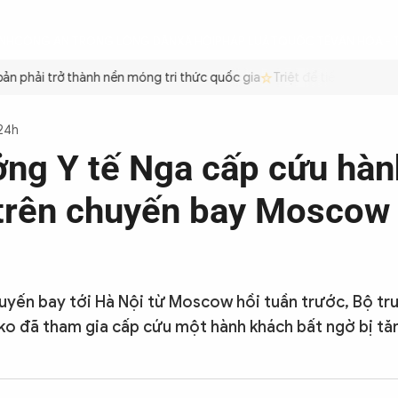
ÌNH
CÔNG AN TRONG LÒNG DÂN
XÃ HỘI
PHÁP LUẬT
QUỐC TẾ
VĂN HÓA - 
 phải trở thành nền móng tri thức quốc gia
Triệt để tiết kiệm xăng
 24h
ởng Y tế Nga cấp cứu hàn
trên chuyến bay Moscow 
uyến bay tới Hà Nội từ Moscow hồi tuần trước, Bộ tr
ko đã tham gia cấp cứu một hành khách bất ngờ bị tă