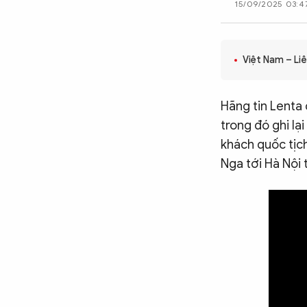
15/09/2025 03:4
CÔNG NGHỆ
Việt Nam – Li
QUỐC TẾ
Hãng tin Lenta
VĂN HÓA - THỂ THAO
trong đó ghi l
khách quốc tịc
Nga tới Hà Nội 
BẠN ĐỌC & CAND
ĐA PHƯƠNG TIỆN
eMagazine
Podcast
Video
Ảnh
Infographic