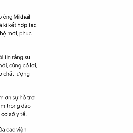
 ông Mikhail
 kí kết hợp tác
 hệ mới, phục
i tin rằng sự
ới, cùng có lợi,
o chất lượng
m ơn sự hỗ trợ
Nam trong đào
 cơ sở y tế.
ữa các viện