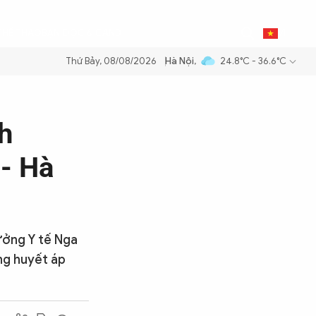
0
THỂ THAO
BẠN ĐỌC & CAND
VI
Thứ Bảy, 08/08/2026
Hà Nội
,
24.8°C - 36.6°C
 dầu để đảm bảo an ninh năng lượng quốc gia
Thực hiện Nghị quyết Đ
h
- Hà
ưởng Y tế Nga
ng huyết áp