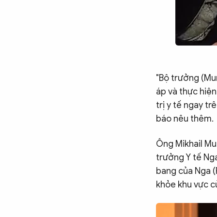
"Bộ trưởng (Mur
áp và thực hiện
trị y tế ngay t
báo nêu thêm.
Ông Mikhail Mur
trưởng Y tế Nga
bang của Nga (
khỏe khu vực c