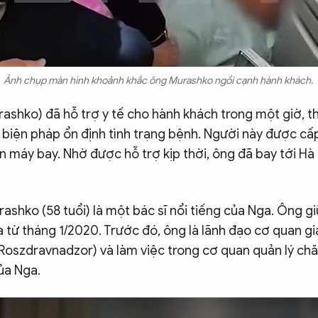
Ảnh chụp màn hình khoảnh khắc ông Murashko ngồi cạnh hành khách.
ashko) đã hỗ trợ y tế cho hành khách trong một giờ, t
 biện pháp ổn định tình trạng bệnh. Người này được cấ
rên máy bay. Nhờ được hỗ trợ kịp thời, ông đã bay tới Hà 
ashko (58 tuổi) là một bác sĩ nổi tiếng của Nga. Ông g
 từ tháng 1/2020. Trước đó, ông là lãnh đạo cơ quan giá
Roszdravnadzor) và làm việc trong cơ quan quản lý ch
ủa Nga.