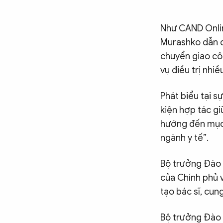
Như CAND Onlin
Murashko dẫn đầ
chuyển giao côn
vụ điều trị nhi
Phát biểu tại s
kiện hợp tác gi
hướng đến mục 
ngành y tế”.
Bộ trưởng Đào 
của Chính phủ v
tạo bác sĩ, cun
Bộ trưởng Đào 