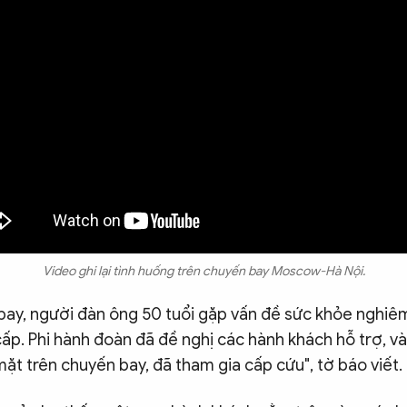
Video ghi lại tình huống trên chuyến bay Moscow-Hà Nội.
bay, người đàn ông 50 tuổi gặp vấn đề sức khỏe nghiêm
ấp. Phi hành đoàn đã đề nghị các hành khách hỗ trợ, và
ặt trên chuyến bay, đã tham gia cấp cứu", tờ báo viết.