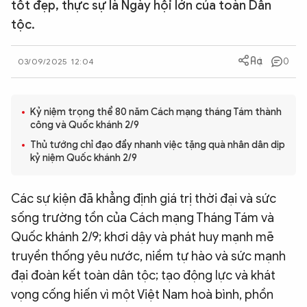
tốt đẹp, thực sự là Ngày hội lớn của toàn Dân
QUỐC TẾ
tộc.
VĂN HÓA - THỂ THAO
0
03/09/2025 12:04
BẠN ĐỌC & CAND
Kỷ niệm trọng thể 80 năm Cách mạng tháng Tám thành
công và Quốc khánh 2/9
ĐA PHƯƠNG TIỆN
Thủ tướng chỉ đạo đẩy nhanh việc tặng quà nhân dân dịp
kỷ niệm Quốc khánh 2/9
eMagazine
Podcast
Video
Ảnh
Các sự kiện đã khẳng định giá trị thời đại và sức
sống trường tồn của Cách mạng Tháng Tám và
Infographic
Quốc khánh 2/9; khơi dậy và phát huy mạnh mẽ
Chuyên trang
An ninh thế giới
Văn nghệ Công an
truyền thống yêu nước, niềm tự hào và sức mạnh
Chuyên đề
đại đoàn kết toàn dân tộc; tạo động lực và khát
vọng cống hiến vì một Việt Nam hoà bình, phồn