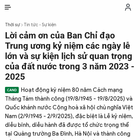
VI
VI
EN
Thời sự
Tin tức - Sự kiện
THỜI SỰ
Lời cảm ơn của Ban Chỉ đạo
Trung ương kỷ niệm các ngày lễ
CHỐNG DIỄN BIẾN HÒA BÌNH
lớn và sự kiện lịch sử quan trọng
của đất nước trong 3 năm 2023 -
CÔNG AN TRONG LÒNG DÂN
2025
Hoạt động kỷ niệm 80 năm Cách mạng
XÃ HỘI
Tháng Tám thành công (19/8/1945 - 19/8/2025) và
Quốc khánh nước Cộng hoà xã hội chủ nghĩa Việt
PHÁP LUẬT
Nam (2/9/1945 - 2/9/2025), đặc biệt là Lễ kỷ niệm,
diễu binh, diễu hành đã được tổ chức trọng thể
CÔNG NGHỆ
tại Quảng trường Ba Đình, Hà Nội và thành công