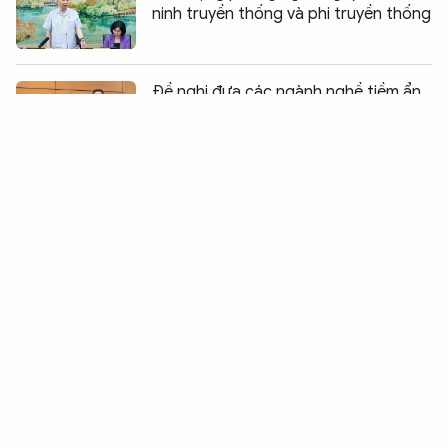
ninh truyền thống và phi truyền thống
Chia sẻ:
0
Đề nghị đưa các ngành nghề tiềm ẩn
rủi ro vào danh mục kinh doanh có
điều kiện
Xây dựng hệ sinh thái số quốc gia về
phổ biến, giáo dục pháp luật
Hoàn thiện cơ sở pháp lý về phòng,
chống phổ biến vũ khí hủy diệt hàng
loạt
Thủ tướng Lê Minh Hưng dự phiên
toàn thể Hội nghị Ngoại giao lần thứ
33