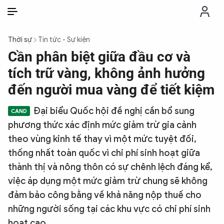
VI
VI
EN
Thời sự
Tin tức - Sự kiện
THỜI SỰ
Cần phân biệt giữa đầu cơ và
tích trữ vàng, không ảnh hưởng
CHỐNG DIỄN BIẾN HÒA BÌNH
đến người mua vàng để tiết kiệm
Đại biểu Quốc hội đề nghị cần bổ sung
CÔNG AN TRONG LÒNG DÂN
phương thức xác định mức giảm trừ gia cảnh
theo vùng kinh tế thay vì một mức tuyệt đối,
XÃ HỘI
thống nhất toàn quốc vì chi phí sinh hoạt giữa
thành thị và nông thôn có sự chênh lệch đáng kể,
PHÁP LUẬT
việc áp dụng một mức giảm trừ chung sẽ không
đảm bảo công bằng về khả năng nộp thuế cho
CÔNG NGHỆ
những người sống tại các khu vực có chi phí sinh
hoạt cao.