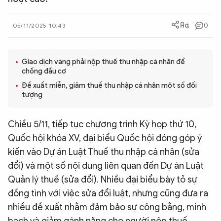
QUỐC TẾ
0
05/11/2025 10:43
VĂN HÓA - THỂ THAO
Giao dịch vàng phải nộp thuế thu nhập cá nhân để
chống đầu cơ
BẠN ĐỌC & CAND
Đề xuất miễn, giảm thuế thu nhập cá nhân một số đối
tượng
ĐA PHƯƠNG TIỆN
eMagazine
Podcast
Chiều 5/11, tiếp tục chương trình Kỳ họp thứ 10,
Quốc hội khóa XV, đại biểu Quốc hội đóng góp ý
Video
Ảnh
kiến vào Dự án Luật Thuế thu nhập cá nhân (sửa
Infographic
đổi) và một số nội dung liên quan đến Dự án Luật
Chuyên trang
An ninh thế giới
Văn nghệ Công an
Quản lý thuế (sửa đổi). Nhiều đại biểu bày tỏ sự
Chuyên đề
đồng tình với việc sửa đổi luật, nhưng cũng đưa ra
nhiều đề xuất nhằm đảm bảo sự công bằng, minh