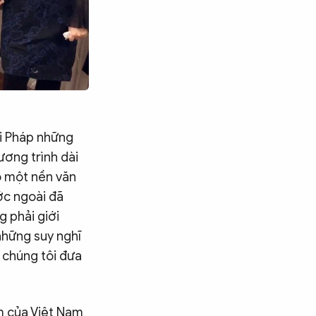
ời Pháp những
ương trình dài
ó một nền văn
ớc ngoài đã
 phải giới
 những suy nghĩ
 chúng tôi đưa
m của Việt Nam