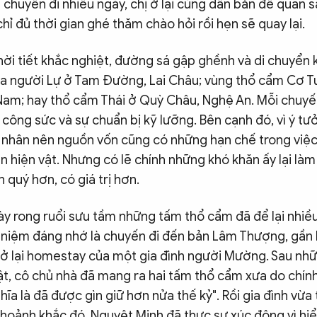
chuyến đi nhiều ngày, chị ở lại cùng dân bản để quan sá
chỉ đủ thời gian ghé thăm chào hỏi rồi hẹn sẽ quay lại.
hời tiết khắc nghiệt, đường sá gập ghềnh và di chuyển
a người Lự ở Tam Đường, Lai Châu; vùng thổ cẩm Cơ 
am; hay thổ cẩm Thái ở Quỳ Châu, Nghệ An. Mỗi chuyến
, công sức và sự chuẩn bị kỹ lưỡng. Bên cạnh đó, vì ý t
á nhân nên nguồn vốn cũng có những hạn chế trong việc
 hiện vật. Nhưng có lẽ chính những khó khăn ấy lại là
 quý hơn, có giá trị hơn.
ày rong ruổi sưu tầm những tấm thổ cẩm đã để lại nhiề
 niệm đáng nhớ là chuyến đi đến bản Lâm Thượng, gần 
nh ở lại homestay của một gia đình người Mường. Sau nhữ
t, cô chủ nhà đã mang ra hai tấm thổ cẩm xưa do chính 
ghĩa là đã được gìn giữ hơn nửa thế kỷ". Rồi gia đình vừa
 Khoảnh khắc đó, Nguyệt Minh đã thực sự xúc động vì h