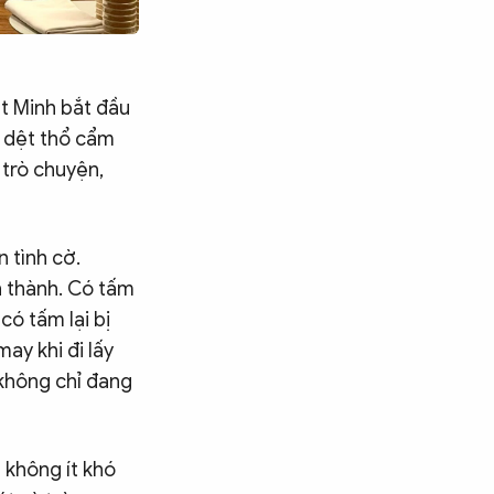
ệt Minh bắt đầu
ề dệt thổ cẩm
 trò chuyện,
n tình cờ.
 thành. Có tấm
có tấm lại bị
ay khi đi lấy
 không chỉ đang
 không ít khó