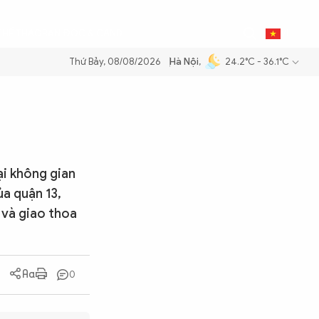
0
THỂ THAO
BẠN ĐỌC & CAND
VI
Thứ Bảy, 08/08/2026
Hà Nội
,
24.2°C - 36.1°C
 dầu để đảm bảo an ninh năng lượng quốc gia
Thực hiện Nghị quyết Đ
ại không gian
ủa quận 13,
 và giao thoa
0