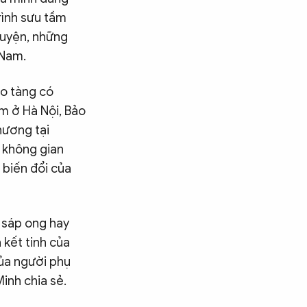
rình sưu tầm
huyện, những
 Nam.
ảo tàng có
m ở Hà Nội, Bảo
hương tại
g không gian
ự biến đổi của
 sáp ong hay
 kết tinh của
của người phụ
inh chia sẻ.