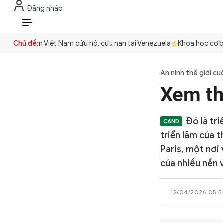
Đăng nhập
THỜI SỰ
CHỐNG DIỄN BIẾN HÒA B
VI
n
Công an Việt Nam cứu hộ, cứu nạn tại Venezuela
Chủ đề:
Khoa học cơ bản
THỜI SỰ
An ninh thế giới cu
Xem th
CHỐNG DIỄN BIẾN HÒA BÌNH
Đó là tr
CÔNG AN TRONG LÒNG DÂN
triển lãm của t
Paris, một nơi
của nhiều nền 
XÃ HỘI
12/04/2026 05:5
PHÁP LUẬT