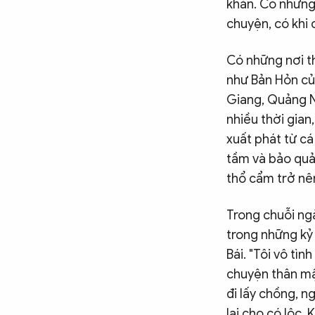
khăn. Có những 
chuyện, có khi 
Có những nơi t
như Bản Hỏn củ
Giang, Quảng N
nhiều thời gian
xuất phát từ c
tầm và bảo quản
thổ cẩm trở nên
Trong chuỗi ng
trong những kỷ
Bái. "Tôi vô tì
chuyện thân mậ
đi lấy chồng, n
lại cho có lộc.