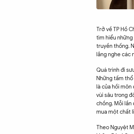
Trở về TP Hồ Ch
tìm hiểu những 
truyền thống. N
lắng nghe các 
Quá trình đi sư
Những tấm thổ 
là của hồi môn 
vùi sâu trong đ
chồng. Mỗi lần 
mua một chất l
Theo Nguyệt Mi