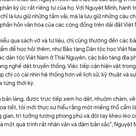
hần ký ức rất riêng tư của họ. Với Nguyệt Minh, hành t
hỉ là lưu giữ những tấm vải, mà là lưu giữ những câu c
 phần hồn văn hóa của các cộng đồng trên dải đất Việt
hiểu qua sách vở và tư liệu, chị cũng thường đến các b
cẩm để học hỏi thêm, như Bảo tàng Dân tộc học Việt Na
ác dân tộc Việt Nam ở Thái Nguyên, các bảo tàng địa p
àng nghề dệt truyền thống. Việc tiếp cận hiện vật tron
p chị có cái nhìn hệ thống hơn về lịch sử, kỹ thuật và s
a từng thời kỳ.
ận bản làng, được trực tiếp xem họ dệt, nhuộm chàm, vẽ
ọa tiết, tôi mới thực sự hiểu rằng một miếng thổ cẩm là
g gian, trí tưởng tượng phong phú và đôi tay khéo léo 
là một quá trình rất nhân văn và đậm bản sắc", Nguyệt M