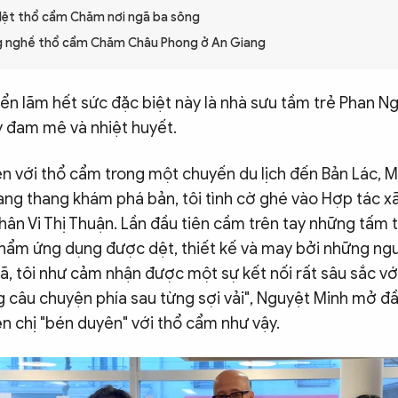
dệt thổ cẩm Chăm nơi ngã ba sông
g nghề thổ cẩm Chăm Châu Phong ở An Giang
iển lãm hết sức đặc biệt này là nhà sưu tầm trẻ Phan 
y đam mê và nhiệt huyết.
ên với thổ cẩm trong một chuyến du lịch đến Bản Lác, 
lang thang khám phá bản, tôi tình cờ ghé vào Hợp tác 
hân Vi Thị Thuận. Lần đầu tiên cầm trên tay những tấm
hẩm ứng dụng được dệt, thiết kế và may bởi những ngư
ã, tôi như cảm nhận được một sự kết nối rất sâu sắc với
g câu chuyện phía sau từng sợi vải", Nguyệt Minh mở đ
ện chị "bén duyên" với thổ cẩm như vậy.