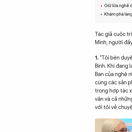
Giữ lửa nghề 
CÔNG NGHỆ
Khám phá làn
QUỐC TẾ
Tác giả cuộc tr
Minh, người đầ
VĂN HÓA - THỂ THAO
1.
"Tôi bén duy
Bình. Khi đang 
BẠN ĐỌC & CAND
Ban của nghệ n
cùng các sản p
trong hợp tác x
ĐA PHƯƠNG TIỆN
văn và cả nhữn
eMagazine
Podcast
với tôi về chuy
Video
Ảnh
Infographic