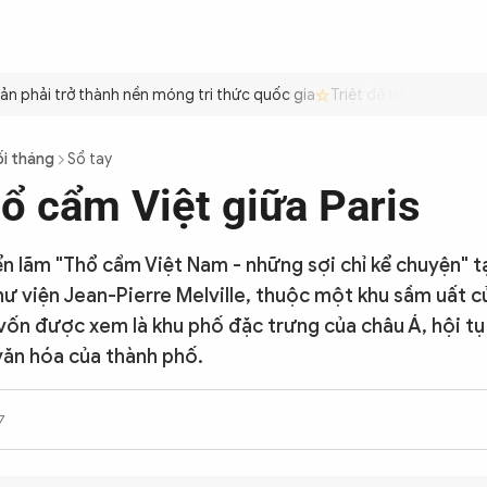
ÌNH
CÔNG AN TRONG LÒNG DÂN
XÃ HỘI
PHÁP LUẬT
QUỐC TẾ
VĂN HÓA - 
 phải trở thành nền móng tri thức quốc gia
Triệt để tiết kiệm xăng
ối tháng
Sổ tay
ổ cẩm Việt giữa Paris
iển lãm "Thổ cẩm Việt Nam - những sợi chỉ kể chuyện" t
hư viện Jean-Pierre Melville, thuộc một khu sầm uất c
 vốn được xem là khu phố đặc trưng của châu Á, hội tụ
văn hóa của thành phố.
7