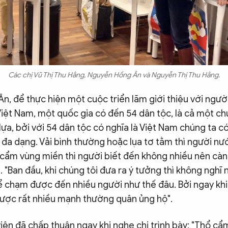
Các chị Vũ Thị Thu Hằng, Nguyễn Hồng Ân và Nguyễn Thị Thu Hằng.
n, để thực hiện một cuộc triển lãm giới thiệu với ngư
iệt Nam, một quốc gia có đến 54 dân tộc, là cả một ch
ựa, bởi với 54 dân tộc có nghĩa là Việt Nam chúng ta c
 đa dạng. Vải bình thường hoặc lụa tơ tằm thì người nư
 cẩm vùng miền thì người biết đến không nhiều nên càng
. "Ban đầu, khi chúng tôi đưa ra ý tưởng thì không nghĩ
ể chạm được đến nhiều người như thế đâu. Bởi ngay khi
 được rất nhiều mạnh thường quân ủng hộ".
iện đã chấp thuận ngay khi nghe chị trình bày: "Thổ cẩ