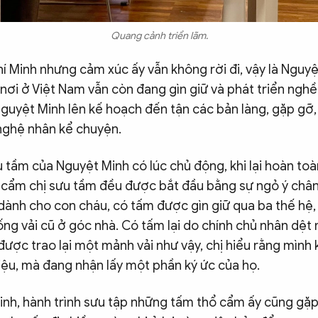
Quang cảnh triển lãm.
í Minh nhưng cảm xúc ấy vẫn không rời đi, vậy là Nguy
nơi ở Việt Nam vẫn còn đang gìn giữ và phát triển ngh
guyệt Minh lên kế hoạch đến tận các bản làng, gặp gỡ,
nghệ nhân kể chuyện.
u tầm của Nguyệt Minh có lúc chủ động, khi lại hoàn toà
cẩm chị sưu tầm đều được bắt đầu bằng sự ngỏ ý chân
dành cho con cháu, có tấm được gìn giữ qua ba thế hệ, 
ống vải cũ ở góc nhà. Có tấm lại do chính chủ nhân dệt m
được trao lại một mảnh vải như vậy, chị hiểu rằng mình
iệu, mà đang nhận lấy một phần ký ức của họ.
nh, hành trình sưu tập những tấm thổ cẩm ấy cũng gặp