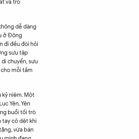
t và trò
 không dễ dàng
Tu ở Đông
 đi đều đòi hỏi
ưởng sưu tập
 di chuyển, sưu
m cho mỗi tấm
u kỷ niệm. Một
Lục Yên, Yên
ng buổi tối trò
tay cô dệt khi
 tặng, vừa bán
Tìm kiếm
iểu mình đang