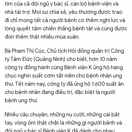
tim của cả đội ngũ y bác sĩ, cán bộ bệnh viện và
nhà tài trợ. Mọi sự chia sẻ, yêu thương được trao
đi chỉ mong tất cả người bệnh có thêm nghị lực và
lòng quyết tâm chiến thắng bệnh tật và cùng được
đón thêm thật nhiều mùa xuân.
Bà Phạm Thị Cúc, Chủ tịch Hội đồng quản trị Công
ty Tâm Đức (Quảng Ninh) cho biết, hơn 10 năm
công ty đồng hành cùng Bệnh viện K ủng hộ hàng
chục nghìn suất cơm tất niên cho bệnh nhân ung
thư. Tết năm nay, công ty đã ủng hộ 1.600 suất ăn
cho bệnh nhân đang điều trị, đặc biệt là người
bệnh ung thư.
Nhiều câu chuyện, những nụ cười, những cái bắt
tay, vòng ôm thật chặt là những gì người bệnh và
đội ngũ y bác sĩ Bệnh viện K đã dành cho nhau