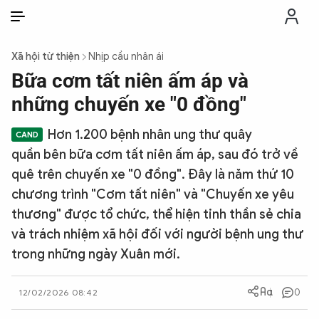
VI
VI
EN
Xã hội từ thiện
Nhịp cầu nhân ái
THỜI SỰ
Bữa cơm tất niên ấm áp và
những chuyến xe "0 đồng"
CHỐNG DIỄN BIẾN HÒA BÌNH
Hơn 1.200 bệnh nhân ung thư quây
quần bên bữa cơm tất niên ấm áp, sau đó trở về
CÔNG AN TRONG LÒNG DÂN
quê trên chuyến xe "0 đồng". Đây là năm thứ 10
chương trình "Cơm tất niên" và "Chuyến xe yêu
XÃ HỘI
thương" được tổ chức, thể hiện tinh thần sẻ chia
và trách nhiệm xã hội đối với người bệnh ung thư
PHÁP LUẬT
trong những ngày Xuân mới.
CÔNG NGHỆ
0
12/02/2026 08:42