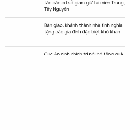
tác các cơ sở giam giữ tại miền Trung,
Tây Nguyên
Bàn giao, khánh thành nhà tình nghĩa
tặng các gia đình đặc biệt khó khăn
Chia sẻ:
0
Cục An ninh chính trị nội bộ tặng quà
Tết người dân khó khăn ở TP Cần Thơ
Điều ước cuối năm của những em bé
đón Tết tại bệnh viện
Bộ Tư lệnh Cảnh sát cơ động gặp
mặt, tặng quà cán bộ, chiến sĩ có
hoàn cảnh khó khăn