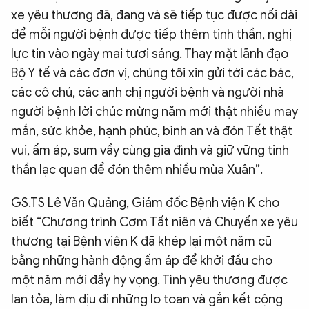
xe yêu thương đã, đang và sẽ tiếp tục được nối dài
để mỗi người bệnh được tiếp thêm tinh thần, nghị
lực tin vào ngày mai tươi sáng. Thay mặt lãnh đạo
Bộ Y tế và các đơn vị, chúng tôi xin gửi tới các bác,
các cô chú, các anh chị người bệnh và người nhà
người bệnh lời chúc mừng năm mới thật nhiều may
mắn, sức khỏe, hạnh phúc, bình an và đón Tết thật
vui, ấm áp, sum vầy cùng gia đình và giữ vững tinh
thần lạc quan để đón thêm nhiều mùa Xuân”.
GS.TS Lê Văn Quảng, Giám đốc Bệnh viện K cho
biết “Chương trình Cơm Tất niên và Chuyến xe yêu
thương tại Bệnh viện K đã khép lại một năm cũ
bằng những hành động ấm áp để khởi đầu cho
một năm mới đầy hy vọng. Tình yêu thương được
lan tỏa, làm dịu đi những lo toan và gắn kết cộng