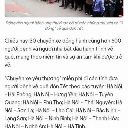
Đông đảo người bệnh ung thư được bố trí trên những chuyến xe "0
đồng" về quê đón Tết.
Chiều nay, 30 chuyến xe đồng hành cùng hơn 500
người bệnh và người nhà bắt đầu hành trình về
quê, mang theo niềm tin và sự an tâm khi được trở
về.
"Chuyến xe yêu thương" miễn phí đi các tỉnh đưa
người bệnh về quê đón Tết theo các tuyến: Hà Nội
- Hải Phòng; Hà Nội – Hưng Yên; Hà Nội – Tuyên
Quang; Hà Nội – Phú Thọ; Hà Nội – Thái Nguyên; Hà
Nội – Sơn La; Hà Nội – Lào Cai; Hà Nội – Bắc Ninh –
Lạng Sơn; Hà Nội – Ninh Bình; Hà Nội – Thanh Hóa;
Hà Nội – Nghệ An; Hà Nội – Hà Tĩnh.