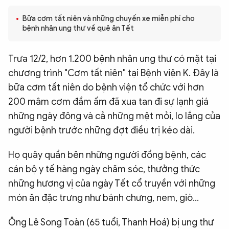
QUỐC TẾ
Bữa cơm tất niên và những chuyến xe miễn phí cho
bệnh nhân ung thư về quê ăn Tết
VĂN HÓA - THỂ THAO
Trưa 12/2, hơn 1.200 bệnh nhân ung thư có mặt tại
chương trình "Cơm tất niên" tại Bệnh viện K. Đây là
BẠN ĐỌC & CAND
bữa cơm tất niên do bệnh viện tổ chức với hơn
200 mâm cơm đầm ấm đã xua tan đi sự lạnh giá
ĐA PHƯƠNG TIỆN
những ngày đông và cả những mệt mỏi, lo lắng của
eMagazine
Podcast
người bệnh trước những đợt điều trị kéo dài.
Video
Ảnh
Họ quây quần bên những người đồng bệnh, các
Infographic
cán bộ y tế hàng ngày chăm sóc, thưởng thức
những hương vị của ngày Tết cổ truyền với những
Chuyên trang
An ninh thế giới
Văn nghệ Công an
Chuyên đề
món ăn đặc trưng như bánh chưng, nem, giò...
Ông Lê Song Toàn (65 tuổi, Thanh Hoá) bị ung thư