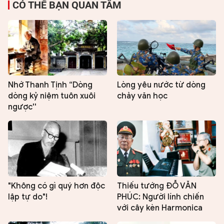
CÓ THỂ BẠN QUAN TÂM
Nhớ Thanh Tịnh “Dòng
Lòng yêu nước từ dòng
dòng kỷ niệm tuôn xuôi
chảy văn học
ngược''
"Không có gì quý hơn độc
Thiếu tướng ĐỖ VĂN
lập tự do"!
PHÚC: Người lính chiến
với cây kèn Harmonica