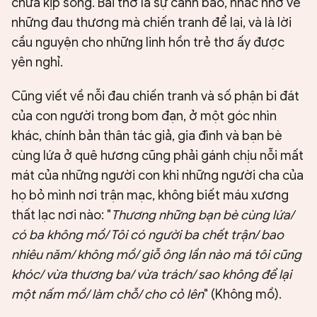
chưa kịp sống. Bài thơ là sự cảnh báo, nhắc nhở về
những đau thương mà chiến tranh để lại, và là lời
cầu nguyện cho những linh hồn trẻ thơ ấy được
yên nghỉ.
Cũng viết về nỗi đau chiến tranh và số phận bi đát
của con người trong bom đạn, ở một góc nhìn
khác, chính bản thân tác giả, gia đình và bạn bè
cùng lứa ở quê hương cũng phải gánh chịu nỗi mất
mát của những người con khi những người cha của
họ bỏ mình nơi trận mạc, không biết máu xương
thất lạc nơi nào: "
Thương những bạn bè cùng lứa/
có ba không mồ/ Tôi có người ba chết trận/ bao
nhiêu năm/ không mồ/ giỗ ông lần nào má tôi cũng
khóc/ vừa thương ba/ vừa trách/ sao không để lại
một nấm mồ/ làm chỗ/ cho cỏ lên
" (Không mồ).