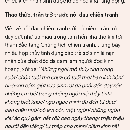
chiều kích nhân sinh được khắc họa khá rung động.
Thao thức, trăn trở trước nỗi đau chiến tranh
Viết về nỗi đau chiến tranh với nỗi niềm trăn trở,
day dứt như ứa máu trong tâm hồn nhà thơ khi tới
thăm Bảo tàng Chứng tích chiến tranh, trưng bày
nhiều hộp thủy tinh đựng xác trẻ sơ sinh là nạn
nhân của chất độc da cam làm người đọc kinh
hoàng, xót xa: "N
hững ngôi mộ thủy tinh trong
suốt/ chôn tuổi thơ chưa có tuổi thơ/ bao linh hồn/
đi-ô-xin cầm giữ/ vừa sinh ra/ đã phải đến đây rồi/
những em bé/ trong những ngôi mộ thủy tinh/
không biết khóc/ ngơ ngác mình đã đến từ đâu/
bàn chân nhỏ/ có em còn một ngón/ những ngón
kia/ ác quỷ gặm hết rồi/ bao ngày tháng/ triệu triệu
người đến viếng/ tự thắp cho mình/ niềm kinh hãi