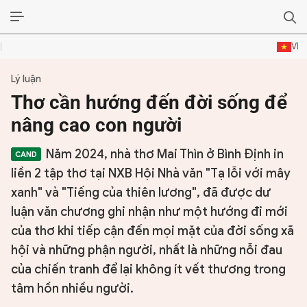
VI
Lý luận
ĐỜI SỐNG VĂN HÓA
Thơ cần hướng đến đời sống để
TƯ LIỆU VĂN HÓA
nâng cao con người
LÝ LUẬN
Năm 2024, nhà thơ Mai Thìn ở Bình Định in
liền 2 tập thơ tại NXB Hội Nhà văn "Tạ lỗi với mây
THƠ
xanh" và "Tiếng của thiên lương", đã được dư
luận văn chương ghi nhận như một hướng đi mới
TRUYỀN THỐNG
của thơ khi tiếp cận đến mọi mặt của đời sống xã
TRUYỆN
hội và những phận người, nhất là những nỗi đau
của chiến tranh để lại không ít vết thương trong
DIỄN ĐÀN
tâm hồn nhiều người.
CHUYÊN TRANG