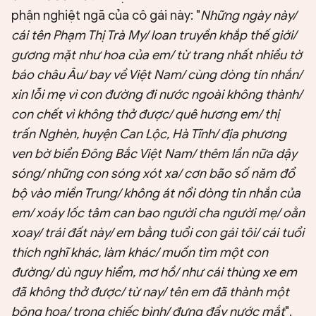
phận nghiệt ngã của cô gái này: "
Những ngày này/
cái tên Phạm Thị Trà My/ loan truyền khắp thế giới/
gương mặt như hoa của em/ từ trang nhất nhiều tờ
báo châu Âu/ bay về Việt Nam/ cùng dòng tin nhắn/
xin lỗi mẹ vì con đường đi nước ngoài không thành/
con chết vì không thở được/ quê hương em/ thị
trấn Nghèn, huyện Can Lộc, Hà Tĩnh/ địa phương
ven bờ biển Đông Bắc Việt Nam/ thêm lần nữa dậy
sóng/ những con sóng xót xa/ cơn bão số năm đổ
bộ vào miền Trung/ không át nổi dòng tin nhắn của
em/ xoáy lốc tâm can bao người cha người mẹ/ oằn
xoay/ trái đất này/ em bằng tuổi con gái tôi/ cái tuổi
thích nghĩ khác, làm khác/ muốn tìm một con
đường/ dù nguy hiểm, mơ hồ/ như cái thùng xe em
đã không thở được/ từ nay/ tên em đã thành một
bông hoa/ trong chiếc bình/ đựng đầy nước mắt
".