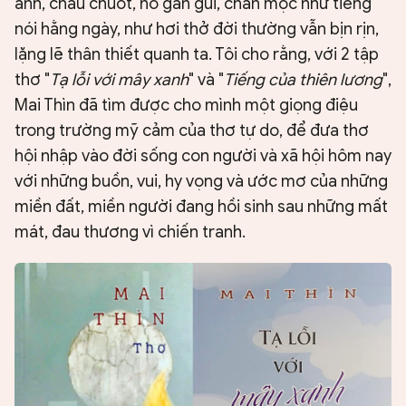
ánh, chau chuốt, nó gần gũi, chân mộc như tiếng
nói hằng ngày, như hơi thở đời thường vẫn bịn rịn,
lặng lẽ thân thiết quanh ta. Tôi cho rằng, với 2 tập
thơ "
Tạ lỗi với mây xanh
" và "
Tiếng của thiên lương
",
Mai Thìn đã tìm được cho mình một giọng điệu
trong trường mỹ cảm của thơ tự do, để đưa thơ
hội nhập vào đời sống con người và xã hội hôm nay
với những buồn, vui, hy vọng và ước mơ của những
miền đất, miền người đang hồi sinh sau những mất
mát, đau thương vì chiến tranh.