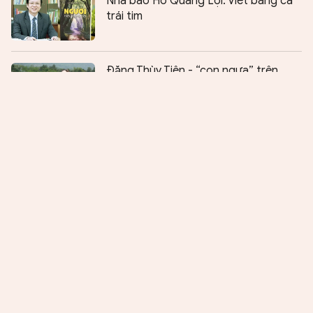
Nhà báo Hồ Quang Lợi: Viết bằng cả
trái tim
Chia sẻ:
0
Đặng Thùy Tiên - “con ngựa” trên
thảo nguyên Pu Ta Leng
Nhạc sĩ Nguyễn Duy Trung - ân nghĩa
quê nhà
Bút ký Tô Hoàng - làm mới cách viết
về chiến tranh
Nguyễn Thu Hằng: Thắp mình cháy lên
như một ngọn nến