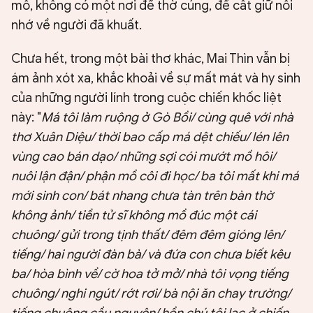
mồ, không có một nơi để thờ cúng, để cất giữ nỗi
nhớ về người đã khuất.
Chưa hết, trong một bài thơ khác, Mai Thìn vẫn bị
ám ảnh xót xa, khắc khoải về sự mất mát và hy sinh
của những người lính trong cuộc chiến khốc liệt
này: "
Má tôi làm ruộng ở Gò Bồi/ cùng quê với nhà
thơ Xuân Diệu/ thời bao cấp má dệt chiếu/ lén lên
vùng cao bán dạo/ những sợi cói mướt mồ hôi/
nuôi lận đận/ phận mồ côi đi học/ ba tôi mất khi má
mới sinh con/ bát nhang chưa tàn trên bàn thờ
không ảnh/ tiền tử sĩ không mồ đúc một cái
chuông/ gửi trong tịnh thất/ đêm đêm gióng lên/
tiếng/ hai người đàn bà/ và đứa con chưa biết kêu
ba/ hòa bình về/ cờ hoa tở mở/ nhà tôi vọng tiếng
chuông/ nghi ngút/ rớt rơi/ bà nội ăn chay trường/