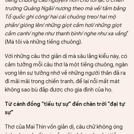
tiếng chuông cầu nguyện/ hồn chú tôi lạc ở chiến
trường Quảng Ngãi/ nương theo mà về/ tấm bằng
Tổ quốc ghi công/ hai cái chuông treo/ hai mộ
phần/ gióng lên/ những giọt cầm hơi/ những giọt
cầm canh/ nghe như thanh bình/ nghe như xa vắng
"
(Má tôi và những tiếng chuông).
Với những câu thơ giản dị mà sâu lắng kiểu này, có
cảm tưởng mỗi câu thơ là một tiếng chuông, ngân
vọng lên sự tưởng nhớ về những người thân đã ra
đi mãi mãi trong chiến tranh, để lại nỗi mất mát
không sao bù đắp được cho gia đình của họ.
Từ cánh đồng "tiểu tự sự" đến chân trời "đại tự
sự"
Thơ của Mai Thìn vốn giản dị, câu chữ không óng