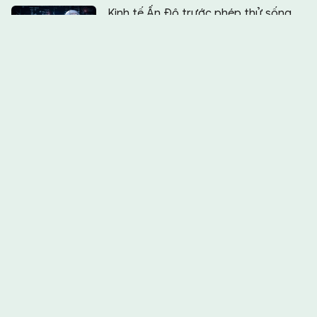
Chia sẻ:
0
Kinh tế Ấn Độ trước phép thử sống
còn của ngành IT
Muốn hay phải đúng!
Vấn nạn buôn người mùa World Cup
Hoạt hình Việt - khoảng lặng trong
hành trình khẳng định bản sắc
Tấm giấy chứng nhận hay liều
thuốc trấn an dư luận?