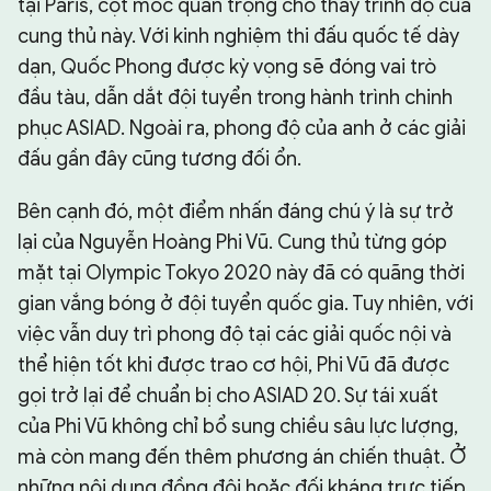
tại Paris, cột mốc quan trọng cho thấy trình độ của
cung thủ này. Với kinh nghiệm thi đấu quốc tế dày
dạn, Quốc Phong được kỳ vọng sẽ đóng vai trò
đầu tàu, dẫn dắt đội tuyển trong hành trình chinh
phục ASIAD. Ngoài ra, phong độ của anh ở các giải
đấu gần đây cũng tương đối ổn.
Bên cạnh đó, một điểm nhấn đáng chú ý là sự trở
lại của Nguyễn Hoàng Phi Vũ. Cung thủ từng góp
mặt tại Olympic Tokyo 2020 này đã có quãng thời
gian vắng bóng ở đội tuyển quốc gia. Tuy nhiên, với
việc vẫn duy trì phong độ tại các giải quốc nội và
thể hiện tốt khi được trao cơ hội, Phi Vũ đã được
gọi trở lại để chuẩn bị cho ASIAD 20. Sự tái xuất
của Phi Vũ không chỉ bổ sung chiều sâu lực lượng,
mà còn mang đến thêm phương án chiến thuật. Ở
những nội dung đồng đội hoặc đối kháng trực tiếp,