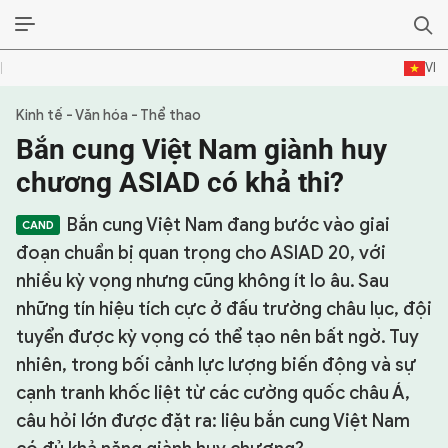
VI
Kinh tế - Văn hóa - Thể thao
SỰ KIỆN & BÌNH LUẬN
Bắn cung Việt Nam giành huy
HẬU TRƯỜNG
chương ASIAD có khả thi?
KINH TẾ - VĂN HÓA - THỂ THAO
Bắn cung Việt Nam đang bước vào giai
đoạn chuẩn bị quan trọng cho ASIAD 20, với
HỒ SƠ MẬT
nhiều kỳ vọng nhưng cũng không ít lo âu. Sau
những tín hiệu tích cực ở đấu trường châu lục, đội
PHÓNG SỰ
tuyển được kỳ vọng có thể tạo nên bất ngờ. Tuy
HỒ SƠ INTERPOL
nhiên, trong bối cảnh lực lượng biến động và sự
cạnh tranh khốc liệt từ các cường quốc châu Á,
VỤ ÁN NỔI TIẾNG
câu hỏi lớn được đặt ra: liệu bắn cung Việt Nam
TƯ LIỆU