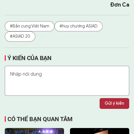
Đơn Ca
#Bắn cung Việt Nam
#huy chương ASIAD
#ASIAD 20
Ý KIẾN CỦA BẠN
Gửi ý kiến
CÓ THỂ BẠN QUAN TÂM