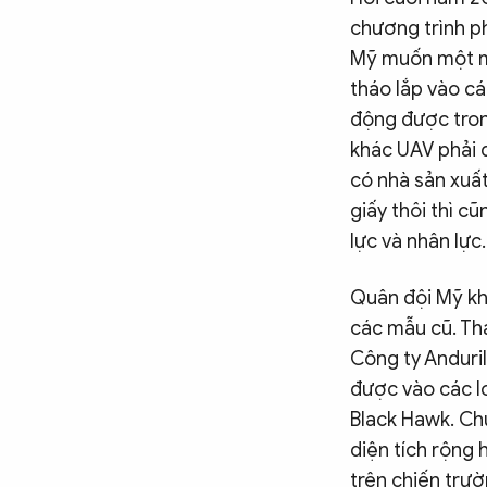
chương trình ph
Mỹ muốn một m
tháo lắp vào c
động được trong
khác UAV phải d
có nhà sản xuất
giấy thôi thì c
lực và nhân lực.
Quân đội Mỹ kh
các mẫu cũ. Thá
Công ty Anduril
được vào các l
Black Hawk. Ch
diện tích rộng 
trên chiến trư