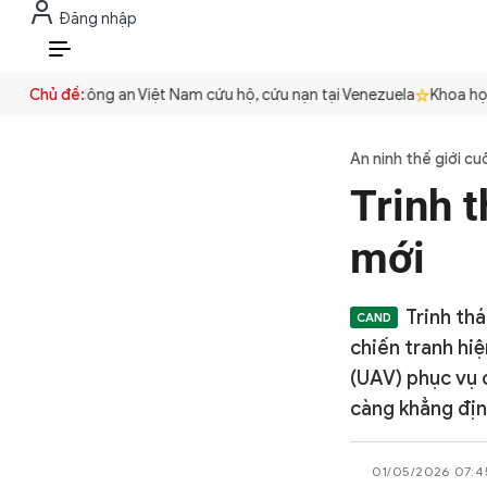
Đăng nhập
THỜI SỰ
CHỐNG DIỄN BIẾN HÒA B
VI
 quyền
Chủ đề:
Công an Việt Nam cứu hộ, cứu nạn tại Venezuela
Khoa học 
THỜI SỰ
An ninh thế giới cu
Trinh 
CHỐNG DIỄN BIẾN HÒA BÌNH
mới
CÔNG AN TRONG LÒNG DÂN
Trinh th
chiến tranh hi
XÃ HỘI
(UAV) phục vụ c
càng khẳng địn
PHÁP LUẬT
01/05/2026 07:4