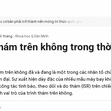
ÌNH
CÔNG AN TRONG LÒNG DÂN
XÃ HỘI
PHÁP LUẬT
QUỐC TẾ
VĂN HÓA - 
cơ bản phải trở thành nền móng tri thức quốc gia
Triệt để tiết kiệ
ối tháng
Khoa học & Văn Minh
thám trên không trong thờ
ám trên không đã và đang là một trong các nhân tố ch
ện đại. Sự xuất hiện dày đặc của nhiều mẫu máy bay kh
ông tác tình báo, theo dõi và do thám (ISR) trên chiế
h vai trò của trinh thám trên không.
5