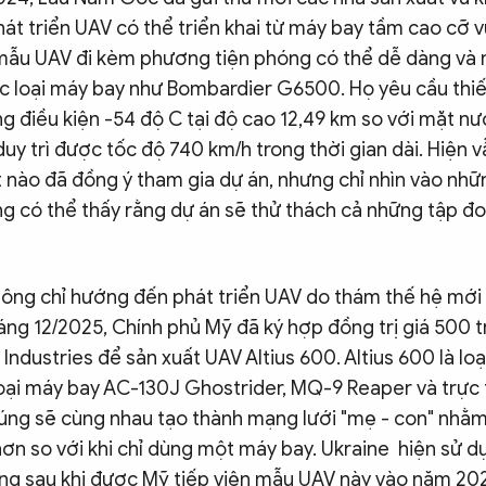
át triển UAV có thể triển khai từ máy bay tầm cao cỡ 
ẫu UAV đi kèm phương tiện phóng có thể dễ dàng và
ác loại máy bay như Bombardier G6500. Họ yêu cầu thiết
 điều kiện -54 độ C tại độ cao 12,49 km so với mặt nư
uy trì được tốc độ 740 km/h trong thời gian dài. Hiện v
 nào đã đồng ý tham gia dự án, nhưng chỉ nhìn vào nhữ
ũng có thể thấy rằng dự án sẽ thử thách cả những tập đ
ông chỉ hướng đến phát triển UAV do thám thế hệ mới 
ng 12/2025, Chính phủ Mỹ đã ký hợp đồng trị giá 500 t
 Industries để sản xuất UAV Altius 600. Altius 600 là lo
oại máy bay AC-130J Ghostrider, MQ-9 Reaper và trực
úng sẽ cùng nhau tạo thành mạng lưới "mẹ - con" nhằ
hơn so với khi chỉ dùng một máy bay. Ukraine hiện sử d
ờng sau khi được Mỹ tiếp viện mẫu UAV này vào năm 20