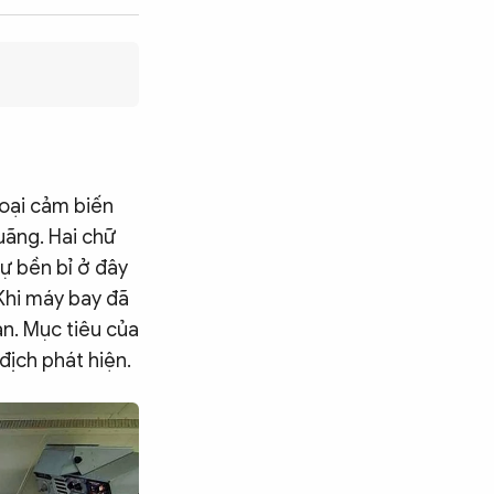
loại cảm biến
uãng. Hai chữ
ự bền bỉ ở đây
 Khi máy bay đã
an. Mục tiêu của
địch phát hiện.