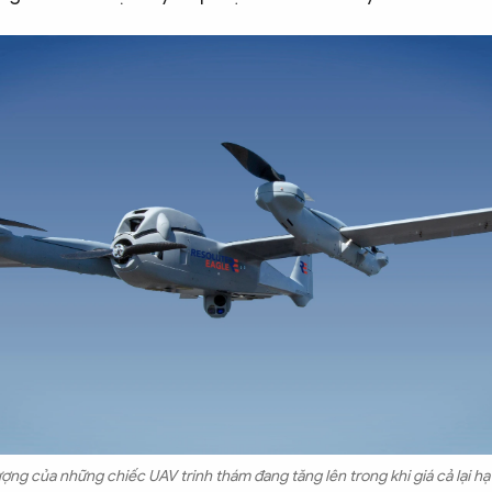
ượng của những chiếc UAV trinh thám đang tăng lên trong khi giá cả lại hạ