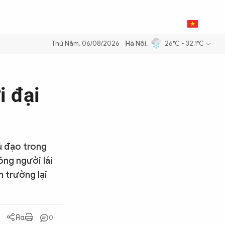
0
THỂ THAO
BẠN ĐỌC & CAND
VI
Thứ Năm, 06/08/2026
Hà Nội
,
26°C - 32.1°C
m xăng dầu để đảm bảo an ninh năng lượng quốc gia
Thực hiện Nghị q
i đại
ủ đạo trong
ông người lái
n trường lại
0