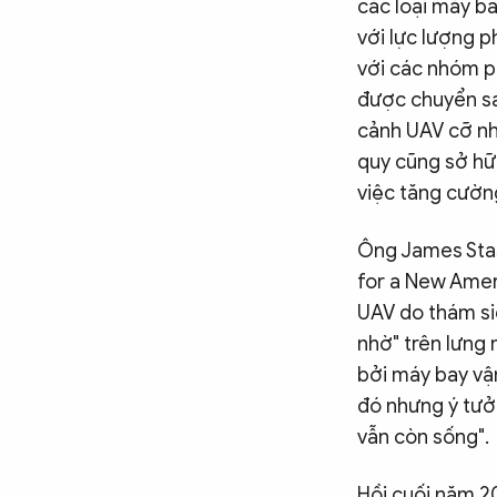
các loại máy ba
với lực lượng p
với các nhóm p
được chuyển sa
cảnh UAV cỡ nh
quy cũng sở hữ
việc tăng cườn
Ông James Stas
for a New Amer
UAV do thám siê
nhờ" trên lưng
bởi máy bay vậ
đó nhưng ý tưở
vẫn còn sống".
Hồi cuối năm 2