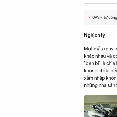
CÔNG NGHỆ
UAV – từ công 
QUỐC TẾ
Nghịch lý
VĂN HÓA - THỂ THAO
Một mẫu máy bay
khác nhau và có
BẠN ĐỌC & CAND
"bền bỉ" là ch
không chỉ là bề
xâm nhập không 
ĐA PHƯƠNG TIỆN
những nhà sản x
eMagazine
Podcast
Video
Ảnh
Infographic