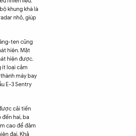
u nhiên liệu.
 bộ khung khá là
radar nhỏ, giúp
 ăng-ten cũng
hát hiện. Mặt
hát hiện được.
 ít loại cảm
á thành máy bay
ẫu E-3 Sentry
ược cải tiến
 đến hai, ba
tầm cao để đảm
iện đại. Khả