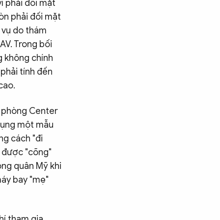
ì phải đối mặt
òn phải đối mặt
m vụ do thám
AV. Trong bối
g không chính
phải tính đến
cao.
c phòng Center
 dụng một mẫu
ng cách "đi
i được "cõng"
ông quân Mỹ khi
máy bay "mẹ"
hí tham gia