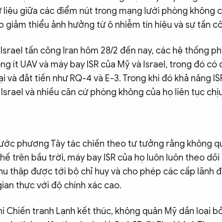
ữ liệu giữa các điểm nút trong mạng lưới phòng không 
úp giảm thiểu ảnh hưởng từ ô nhiễm tín hiệu và sự tấn c
 Israel tấn công Iran hôm 28/2 đến nay, các hệ thống p
ng ít UAV và máy bay ISR của Mỹ và Israel, trong đó c
i và đắt tiền như RQ-4 và E-3. Trong khi đó khả năng I
 Israel và nhiều căn cứ phòng không của họ liên tục ch
ước phương Tây tác chiến theo tư tưởng rằng không q
hế trên bầu trời, máy bay ISR của họ luôn luôn theo dõi
thu thập được tới bộ chỉ huy và cho phép các cấp lãnh 
gian thực với độ chính xác cao.
i Chiến tranh Lạnh kết thúc, không quân Mỹ dần loại bỏ