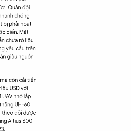
vừa. Quân đội
 nhanh chóng
 bị phải hoạt
ớc biển. Mặt
ẫn chưa rõ liệu
ng yêu cầu trên
oàn giàu nguồn
mà còn cải tiến
riệu USD với
ại UAV nhỏ lắp
 thăng UH-60
m theo dõi được
ụng Altius 600
23.