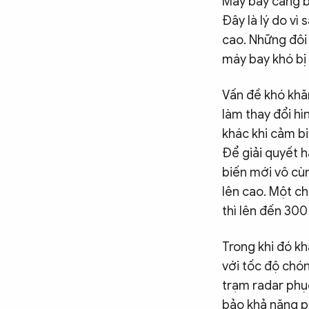
Máy bay càng b
Đây là lý do vì
cao. Những đôi 
máy bay khó bị 
Vấn đề khó khă
làm thay đổi hì
khác khi cảm bi
Để giải quyết h
biến mới vô cùn
lên cao. Một c
thì lên đến 300
Trong khi đó k
với tốc độ chón
trạm radar phụ
bảo khả năng ph