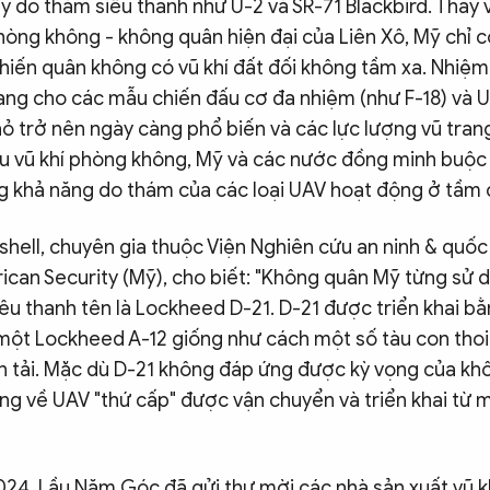
y do thám siêu thanh như U-2 và SR-71 Blackbird. Thay v
hòng không - không quân hiện đại của Liên Xô, Mỹ chỉ c
hiến quân không có vũ khí đất đối không tầm xa. Nhiệ
ng cho các mẫu chiến đấu cơ đa nhiệm (như F-18) và U
ỏ trở nên ngày càng phổ biến và các lực lượng vũ tran
u vũ khí phòng không, Mỹ và các nước đồng minh buộc 
g khả năng do thám của các loại UAV hoạt động ở tầm 
hell, chuyên gia thuộc Viện Nghiên cứu an ninh & quố
ican Security (Mỹ), cho biết: "Không quân Mỹ từng sử
u thanh tên là Lockheed D-21. D-21 được triển khai bằ
 một Lockheed A-12 giống như cách một số tàu con tho
n tải. Mặc dù D-21 không đáp ứng được kỳ vọng của kh
ng về UAV "thứ cấp" được vận chuyển và triển khai từ 
024, Lầu Năm Góc đã gửi thư mời các nhà sản xuất vũ k