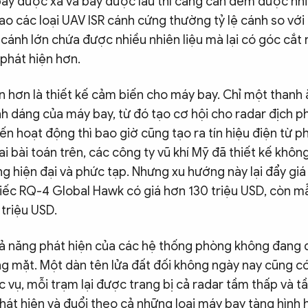
ay được xa và bay được lâu thì càng cần đem được nhiề
 sao các loại UAV ISR cánh cứng thường tỷ lệ cánh so với
cánh lớn chứa được nhiều nhiên liệu mà lại có góc cắt 
phát hiện hơn.
n hơn là thiết kế cảm biến cho máy bay. Chỉ một thanh
nh dáng của máy bay, từ đó tạo cơ hội cho radar địch p
ến hoạt động thì bao giờ cũng tạo ra tín hiệu điện từ p
ai bài toán trên, các công ty vũ khí Mỹ đã thiết kế không
g hiện đại và phức tạp. Nhưng xu hướng này lại đẩy gi
hiếc RQ-4 Global Hawk có giá hơn 130 triệu USD, còn m
 triệu USD.
hả năng phát hiện của các hệ thống phòng không đang đ
g mặt. Một dàn tên lửa đất đối không ngày nay cũng có
c vụ, mỗi trạm lại được trang bị cả radar tầm thấp và 
át hiện và đuổi theo cả những loại máy bay tàng hình h