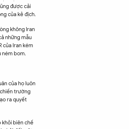
cũng được cải
ông của kẻ địch.
hòng không Iran
ó cả những mẫu
SR của Iran kém
ịu ném bom.
uân của họ luôn
 chiến trường
đạo ra quyết
 khỏi biên chế
Tìm kiếm