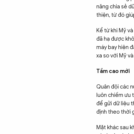
năng chia sẻ d
thiện, từ đó gi
Kể từ khi Mỹ và
đã hạ được khô
máy bay hiện đạ
xa so với Mỹ và
Tầm cao mới
Quân đội các n
luôn chiếm ưu t
để gửi dữ liệu 
định theo thời 
Mặt khác sau kh