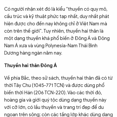
QUỐC TẾ
Có người nhận xét đó là kiểu “thuyền có quy mô,
cấu trúc và kỹ thuật phức tạp nhất, duy nhất phát
VĂN HÓA - THỂ THAO
hiện được cho đến nay không chỉ ở Việt Nam mà
còn trên thế giới”. Tuy nhiên, thuyền hai thân là
một dạng thuyền khá phổ biến ở Đông Á và Đông
BẠN ĐỌC & CAND
Nam Á xưa và vùng Polynesia-Nam Thái Bình
Dương hàng ngàn năm nay.
ĐA PHƯƠNG TIỆN
eMagazine
Podcast
Thuyền hai thân Đông Á
Video
Ảnh
Về phía Bắc, theo sử sách, thuyền hai thân đã có từ
Infographic
thời Tây Chu (1045-771 TCN) và được dùng phổ
biến thời Hán (206 TCN-220). Vào các thời đó,
Chuyên trang
An ninh thế giới
Văn nghệ Công an
Chuyên đề
hoàng gia và giới quý tộc dùng dạng thuyền này
với cỡ lớn, có lầu thuyền và trang trí đẹp để du
ngoạn trên sông; còn các tầng lớp khác dùng dạng