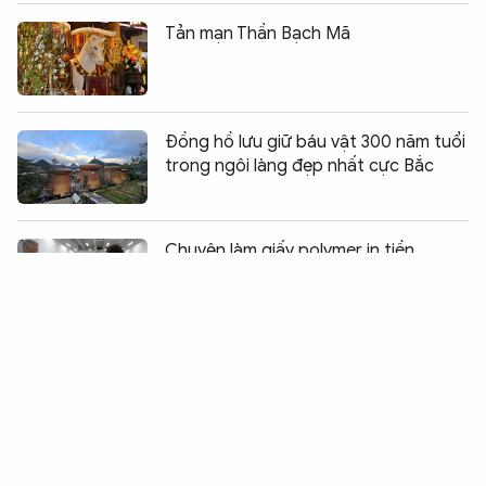
Tản mạn Thần Bạch Mã
Đồng hồ lưu giữ báu vật 300 năm tuổi
trong ngôi làng đẹp nhất cực Bắc
Chia sẻ:
0
Chuyện làm giấy polymer in tiền
Thách thức an ninh mạng, với những
dấu ấn Việt Nam
Robot hình người – mũi tiên phong