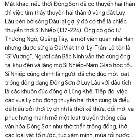
Mặt khác, nếu thời Đông Sơn đã có thuyền hai thân
thì việc tìm thấy thuyền hai thân ở vùng đất Luy
Lâu bên bờ sông Dâu lại gợi ý đó có thể là chiếc
thuyền thời Sĩ Nhiếp (137-226). Ông có gốc từ
Thương Ngô, Quảng Tây, là một viên quan nhà Hán
nhưng được sử gia Đại Việt thời Lý-Trần-Lê tôn là
“Sĩ Vương”. Người dân Bắc Ninh vẫn thờ cúng ông
tại khu đền và lăng mộ Sĩ Nhiếp-Nam Giao học tổ...
Sĩ Nhiếp cũng chính là người đã cho đúc một loạt
trống đồng dạng Đông Sơn ở Luy Lâu với dấu tích
là các khuôn đúc đồng ở Lũng Khê. Tiếp đó, việc
các vua Lý cho đóng thuyền hai thân cũng là điều
dễ hiểu bởi thời Lý chính là thời kế thừa, đổi mới và
phục hưng mạnh mẽ một loạt truyền thống của
văn hóa Đông Sơn như thờ thần trống đồng, thờ
các loài vật tổ nước, tục xăm mình, múa rối nước…