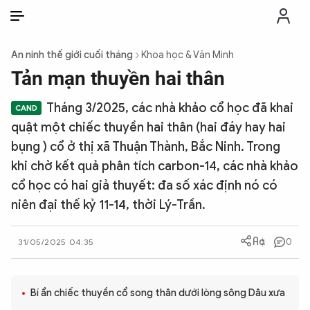
VI
VI
EN
An ninh thế giới cuối tháng
Khoa học & Văn Minh
THỜI SỰ
Tản mạn thuyền hai thân
Tháng 3/2025, các nhà khảo cổ học đã khai
CHỐNG DIỄN BIẾN HÒA BÌNH
quật một chiếc thuyền hai thân (hai đáy hay hai
bụng ) cổ ở thị xã Thuận Thành, Bắc Ninh. Trong
CÔNG AN TRONG LÒNG DÂN
khi chờ kết quả phân tích carbon-14, các nhà khảo
cổ học có hai giả thuyết: đa số xác định nó có
XÃ HỘI
niên đại thế kỷ 11-14, thời Lý-Trần.
PHÁP LUẬT
0
31/05/2025 04:35
CÔNG NGHỆ
Bí ẩn chiếc thuyền cổ song thân dưới lòng sông Dâu xưa