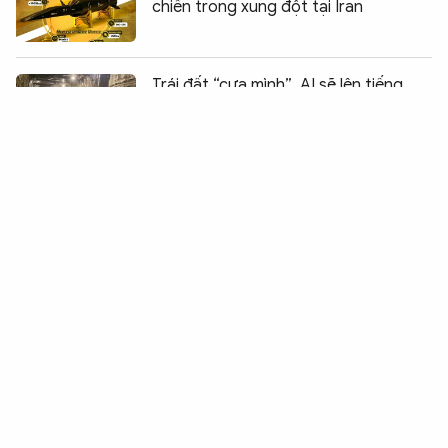
chiến trong xung đột tại Iran
Chia sẻ:
0
Trái đất “cựa mình”, AI sẽ lên tiếng
Tiền lệ pháp lý định hình lại kỷ nguyên
mạng xã hội
Khi cỗ máy tự quyết định, ai sẽ là
người chịu trách nhiệm?
Chiếc kính thiên lý