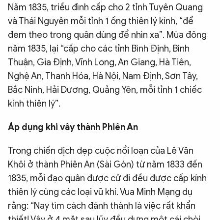
Năm 1835, triều đình cấp cho 2 tỉnh Tuyên Quang
và Thái Nguyên mỗi tỉnh 1 ống thiên lý kính, “để
đem theo trong quân dùng để nhìn xa”. Mùa đông
năm 1835, lại “cấp cho các tỉnh Bình Định, Bình
Thuận, Gia Định, Vĩnh Long, An Giang, Hà Tiên,
Nghệ An, Thanh Hóa, Hà Nội, Nam Định, Sơn Tây,
Bắc Ninh, Hải Dương, Quảng Yên, mỗi tỉnh 1 chiếc
kính thiên lý”.
Áp dụng khi vây thành Phiên An
Trong chiến dịch dẹp cuộc nổi loạn của Lê Văn
Khôi ở thành Phiên An (Sài Gòn) từ năm 1833 đến
1835, mỗi đạo quân được cử đi đều được cấp kính
thiên lý cùng các loại vũ khí. Vua Minh Mạng dụ
rằng: “Nay tìm cách đánh thành là việc rất khẩn
thiết! Vậy ở 4 mặt sau lũy đều dựng một cái chòi