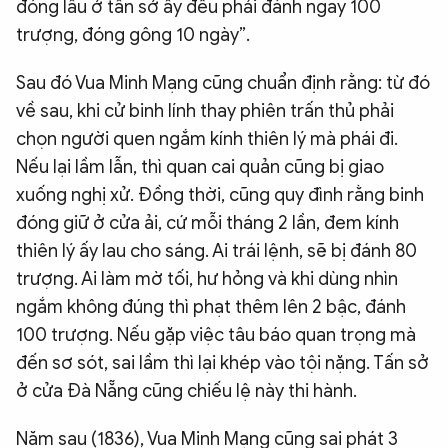
đóng lâu ở tấn sở ấy đều phải đánh ngay 100
trượng, đóng gông 10 ngày”.
Sau đó Vua Minh Mạng cũng chuẩn định rằng: từ đó
về sau, khi cử binh lính thay phiên trấn thủ phải
chọn người quen ngắm kính thiên lý mà phái đi.
Nếu lại lầm lẫn, thì quan cai quản cũng bị giao
xuống nghị xử. Đồng thời, cũng quy đình rằng binh
đóng giữ ở cửa ải, cứ mỗi tháng 2 lần, đem kính
thiên lý ấy lau cho sáng. Ai trái lệnh, sẽ bị đánh 80
trượng. Ai làm mờ tối, hư hỏng và khi dùng nhìn
ngắm không đúng thì phạt thêm lên 2 bậc, đánh
100 trượng. Nếu gặp việc tâu báo quan trọng mà
đến sơ sót, sai lầm thì lại khép vào tội nặng. Tấn sở
ở cửa Đà Nẵng cũng chiếu lệ này thi hành.
Năm sau (1836), Vua Minh Mạng cũng sai phát 3