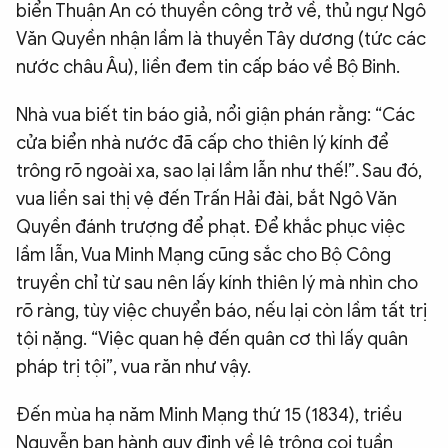
biển Thuận An có thuyền công trở về, thủ ngự Ngô
Văn Quyền nhận lầm là thuyền Tây dương (tức các
nước châu Âu), liền đem tin cấp báo về Bộ Binh.
Nhà vua biết tin báo giả, nổi giận phán rằng: “Các
cửa biển nhà nước đã cấp cho thiên lý kính để
trông rõ ngoài xa, sao lại lầm lẫn như thế!”. Sau đó,
vua liền sai thị vệ đến Trấn Hải đài, bắt Ngô Văn
Quyền đánh trượng để phạt. Để khắc phục việc
lầm lẫn, Vua Minh Mạng cũng sắc cho Bộ Công
truyền chỉ từ sau nên lấy kính thiên lý mà nhìn cho
rõ ràng, tùy việc chuyển báo, nếu lại còn lầm tất trị
tội nặng. “Việc quan hệ đến quân cơ thì lấy quân
pháp trị tội”, vua răn như vậy.
Đến mùa hạ năm Minh Mạng thứ 15 (1834), triều
Nguyễn ban hành quy định về lệ trông coi tuần