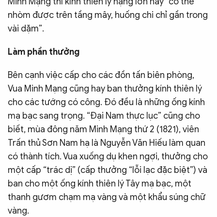
Minh Mạng thì kính thiên lý hạng lớn này “có thể
nhòm được trên tầng mây, huống chi chỉ gần trong
vài dặm”.
Làm phần thưởng
Bên cạnh việc cấp cho các đồn tấn biên phòng,
Vua Minh Mạng cũng hay ban thưởng kính thiên lý
cho các tướng có công. Đó đều là những ống kính
mạ bạc sang trọng. “Đại Nam thực lục” cũng cho
biết, mùa đông năm Minh Mạng thứ 2 (1821), viên
Trấn thủ Sơn Nam hạ là Nguyễn Văn Hiếu làm quan
có thành tích. Vua xuống dụ khen ngợi, thưởng cho
một cấp “trác dị” (cấp thưởng “lỗi lạc đặc biệt”) và
ban cho một ống kính thiên lý Tây mạ bạc, một
thanh gươm chạm mạ vàng và một khẩu súng chữ
vàng.