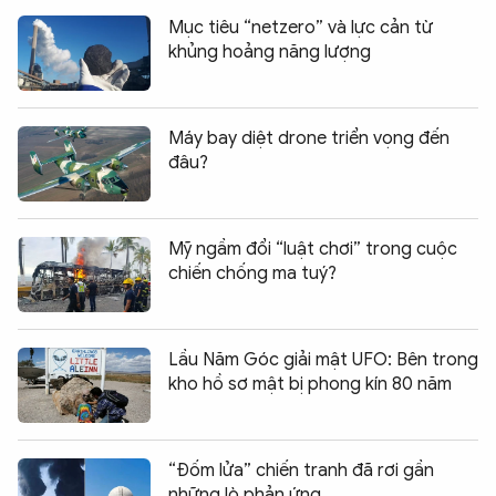
Mục tiêu “netzero” và lực cản từ
khủng hoảng năng lượng
Máy bay diệt drone triển vọng đến
đâu?
Mỹ ngầm đổi “luật chơi” trong cuộc
chiến chống ma tuý?
Lầu Năm Góc giải mật UFO: Bên trong
kho hồ sơ mật bị phong kín 80 năm
“Đốm lửa” chiến tranh đã rơi gần
những lò phản ứng