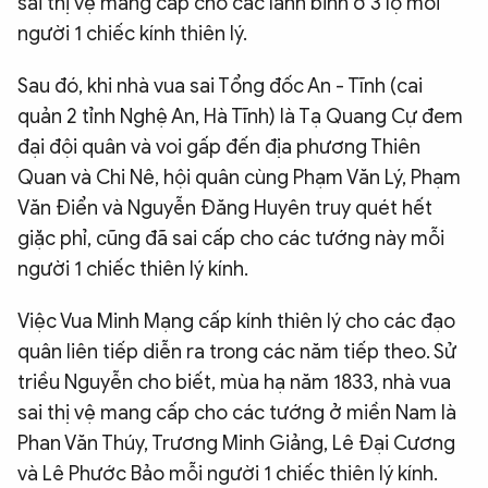
sai thị vệ mang cấp cho các lãnh binh ở 3 lộ mỗi
người 1 chiếc kính thiên lý.
Sau đó, khi nhà vua sai Tổng đốc An - Tĩnh (cai
quản 2 tỉnh Nghệ An, Hà Tĩnh) là Tạ Quang Cự đem
đại đội quân và voi gấp đến địa phương Thiên
Quan và Chi Nê, hội quân cùng Phạm Văn Lý, Phạm
Văn Điển và Nguyễn Đăng Huyên truy quét hết
giặc phỉ, cũng đã sai cấp cho các tướng này mỗi
người 1 chiếc thiên lý kính.
Việc Vua Minh Mạng cấp kính thiên lý cho các đạo
quân liên tiếp diễn ra trong các năm tiếp theo. Sử
triều Nguyễn cho biết, mùa hạ năm 1833, nhà vua
sai thị vệ mang cấp cho các tướng ở miền Nam là
Phan Văn Thúy, Trương Minh Giảng, Lê Đại Cương
và Lê Phước Bảo mỗi người 1 chiếc thiên lý kính.