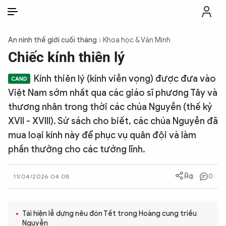
VI
VI
EN
An ninh thế giới cuối tháng
Khoa học & Văn Minh
THỜI SỰ
Chiếc kính thiên lý
Kính thiên lý (kính viễn vọng) được đưa vào
CHỐNG DIỄN BIẾN HÒA BÌNH
Việt Nam sớm nhất qua các giáo sĩ phương Tây và
thương nhân trong thời các chúa Nguyễn (thế kỷ
CÔNG AN TRONG LÒNG DÂN
XVII - XVIII). Sử sách cho biết, các chúa Nguyễn đã
mua loại kính này để phục vụ quân đội và làm
XÃ HỘI
phần thưởng cho các tướng lĩnh.
PHÁP LUẬT
0
11/04/2026 04:08
CÔNG NGHỆ
Tái hiện lễ dựng nêu đón Tết trong Hoàng cung triều
Nguyễn