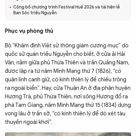
Công bố chương trình Festival Huế 2026 và tái hiện lễ
QUỐC TẾ
Ban Sóc triều Nguyễn
VĂN HÓA - THỂ THAO
Phục vụ phòng thủ
Bộ “Khâm định Việt sử thông giám cương mục” do
BẠN ĐỌC & CAND
quốc sử quán triều Nguyễn cho biết, ở cửa ải Hải
Vân, nằm giữa phủ Thừa Thiên và trấn Quảng Nam,
ĐA PHƯƠNG TIỆN
được lập ra từ năm Minh Mạng thứ 7 (1826), “có
eMagazine
Podcast
quân lính canh giữ, có kính thiên lý để chiếu trông
Video
Ảnh
ra ngoài biển”. Hay, cửa Thuận An ở địa phận huyện
Hương Trà, phủ Thừa Thiên, nơi sông Hương đổ ra
Infographic
phá Tam Giang, năm Minh Mạng thứ 15 (1834) dựng
Chuyên trang
An ninh thế giới
Văn nghệ Công an
vọng lâu ở trấn sở, “có kính thiên lý để dò xét tàu
Chuyên đề
thuyền ngoài khơi”.