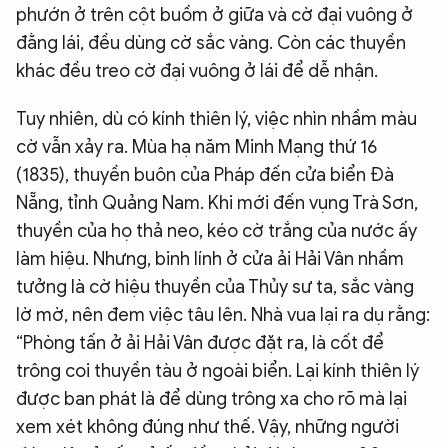
phướn ở trên cột buồm ở giữa và cờ đại vuông ở
đằng lái, đều dùng cờ sắc vàng. Còn các thuyền
khác đều treo cờ đại vuông ở lái để dễ nhận.
Tuy nhiên, dù có kính thiên lý, việc nhìn nhầm màu
cờ vẫn xảy ra. Mùa hạ năm Minh Mạng thứ 16
(1835), thuyền buôn của Pháp đến cửa biển Đà
Nẵng, tỉnh Quảng Nam. Khi mới đến vụng Trà Sơn,
thuyền của họ thả neo, kéo cờ trắng của nước ấy
làm hiệu. Nhưng, binh lính ở cửa ải Hải Vân nhầm
tưởng là cờ hiệu thuyền của Thủy sư ta, sắc vàng
lờ mờ, nên đem việc tâu lên. Nhà vua lại ra dụ rằng:
“Phòng tấn ở ải Hải Vân được đặt ra, là cốt để
trông coi thuyền tàu ở ngoài biển. Lại kính thiên lý
được ban phát là để dùng trông xa cho rõ mà lại
xem xét không đúng như thế. Vậy, những người