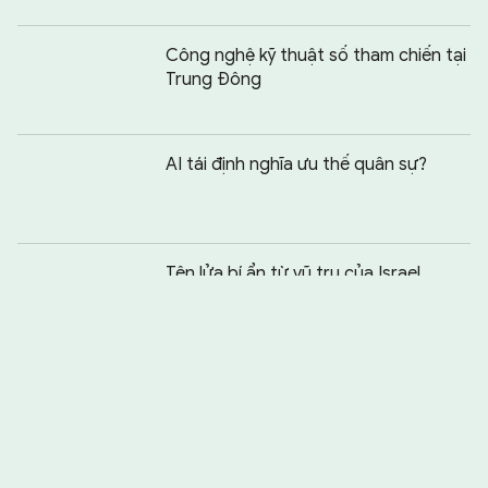
Công nghệ kỹ thuật số tham chiến tại
Trung Đông
AI tái định nghĩa ưu thế quân sự?
Chia sẻ:
0
Tên lửa bí ẩn từ vũ trụ của Israel
Tài khoản Signal và WhatsApp của
quan chức nhiều nước bị tấn công