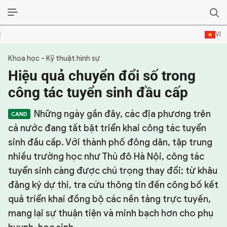
VI
Khoa học - Kỹ thuật hình sự
SỰ KIỆN & BÌNH LUẬN
Hiệu quả chuyển đổi số trong
HẬU TRƯỜNG
công tác tuyển sinh đầu cấp
KINH TẾ - VĂN HÓA - THỂ THAO
Những ngày gần đây, các địa phương trên
cả nước đang tất bật triển khai công tác tuyển
HỒ SƠ MẬT
sinh đầu cấp. Với thành phố đông dân, tập trung
nhiều trường học như Thủ đô Hà Nội, công tác
PHÓNG SỰ
tuyển sinh càng được chú trọng thay đổi; từ khâu
HỒ SƠ INTERPOL
đăng ký dự thi, tra cứu thông tin đến công bố kết
quả triển khai đồng bộ các nền tảng trực tuyến,
VỤ ÁN NỔI TIẾNG
mang lại sự thuận tiện và minh bạch hơn cho phụ
TƯ LIỆU