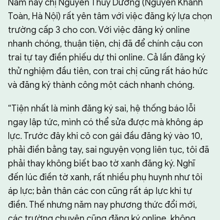
Năm nay chị Nguyễn Thùy Dương (Nguyễn Khánh
Toàn, Hà Nội) rất yên tâm với việc đăng ký lựa chọn
trường cấp 3 cho con. Với việc đăng ký online
nhanh chóng, thuận tiện, chị đã để chính cậu con
trai tự tay điền phiếu dự thi online. Cả lần đăng ký
thử nghiệm đầu tiên, con trai chị cũng rất háo hức
và đăng ký thành công một cách nhanh chóng.
“Tiện nhất là mình đăng ký sai, hệ thống báo lỗi
ngay lập tức, mình có thể sửa được mà không áp
lực. Trước đây khi cô con gái đầu đăng ký vào 10,
phải điền bằng tay, sai nguyện vọng liên tục, tôi đã
phải thay không biết bao tờ xanh đăng ký. Nghĩ
đến lúc điền tờ xanh, rất nhiều phụ huynh như tôi
áp lực; bản thân các con cũng rất áp lực khi tự
điền. Thế nhưng năm nay phương thức đổi mới,
các trường chuyên cũng đăng ký online, không