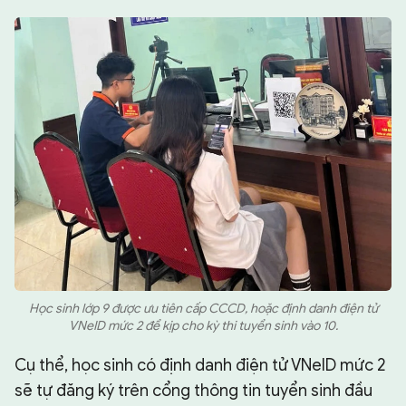
Học sinh lớp 9 được ưu tiên cấp CCCD, hoặc định danh điện tử
VNeID mức 2 để kịp cho kỳ thi tuyển sinh vào 10.
Cụ thể, học sinh có định danh điện tử VNeID mức 2
sẽ tự đăng ký trên cổng thông tin tuyển sinh đầu