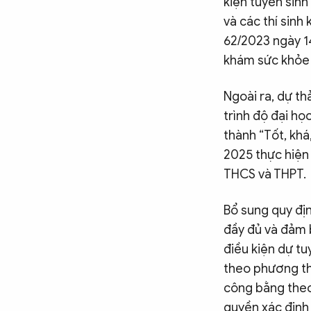
kiện tuyển sinh
và các thí sin
62/2023 ngày 1
khám sức khỏe 
Ngoài ra, dự th
trình độ đại họ
thành “Tốt, kh
2025 thực hiện
THCS và THPT.
Bổ sung quy đị
đầy đủ và đảm b
điều kiện dự tu
theo phương th
công bằng theo
quyền xác định