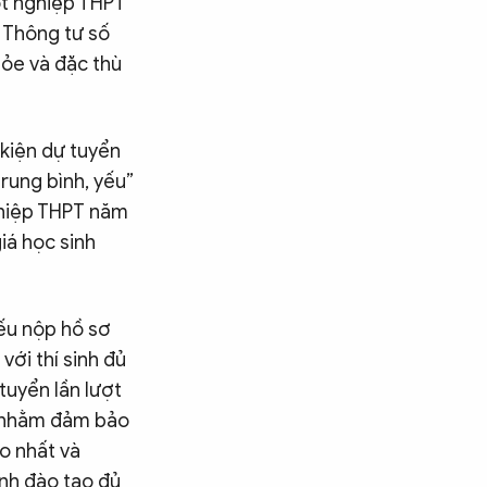
tốt nghiệp THPT
 Thông tư số
hỏe và đặc thù
 kiện dự tuyển
trung bình, yếu”
ghiệp THPT năm
iá học sinh
nếu nộp hồ sơ
ới thí sinh đủ
tuyển lần lượt
y nhằm đảm bảo
o nhất và
nh đào tạo đủ