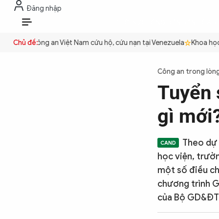
Đăng nhập
THỜI SỰ
CHỐNG DIỄN BIẾN HÒA B
VI
quyền
Chủ đề:
Công an Việt Nam cứu hộ, cứu nạn tại Venezuela
Khoa học c
THỜI SỰ
Công an trong lòn
Tuyển 
CHỐNG DIỄN BIẾN HÒA BÌNH
gì mới
CÔNG AN TRONG LÒNG DÂN
Theo dự 
học viện, trườ
XÃ HỘI
một số điều ch
chương trình G
của Bộ GD&ĐT,
PHÁP LUẬT