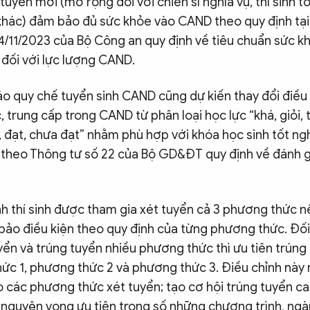
 tuyển mới (mở rộng đối với chiến sĩ nghĩa vụ, thí sinh 
h khác) đảm bảo đủ sức khỏe vào CAND theo quy định tại
4/11/2023 của Bộ Công an quy định về tiêu chuẩn sức k
đối với lực lượng CAND.
ảo quy chế tuyển sinh CAND cũng dự kiến thay đổi điều
c, trung cấp trong CAND từ phân loại học lực “khá, giỏi, 
á, đạt, chưa đạt” nhằm phù hợp với khóa học sinh tốt n
 theo Thông tư số 22 của Bộ GD&ĐT quy định về đánh g
nh thí sinh được tham gia xét tuyển cả 3 phương thức 
ảo điều kiện theo quy định của từng phương thức. Đối v
yển và trúng tuyển nhiều phương thức thì ưu tiên trúng 
ức 1, phương thức 2 và phương thức 3. Điều chỉnh nà
 các phương thức xét tuyển; tạo cơ hội trúng tuyển ca
 nguyện vọng ưu tiên trong số những chương trình, ngà