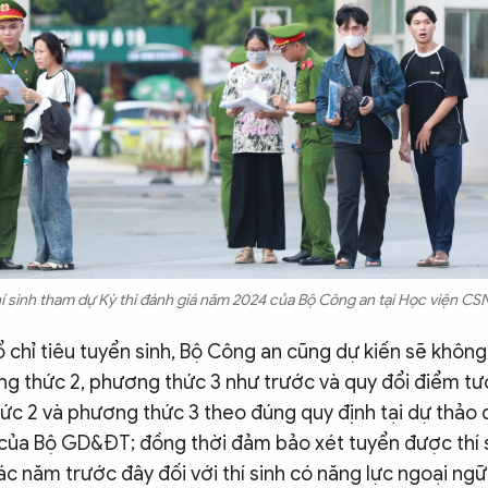
í sinh tham dự Kỳ thi đánh giá năm 2024 của Bộ Công an tại Học viện CS
 chỉ tiêu tuyển sinh, Bộ Công an cũng dự kiến sẽ không
ng thức 2, phương thức 3 như trước và quy đổi điểm 
ức 2 và phương thức 3 theo đúng quy định tại dự thảo 
của Bộ GD&ĐT; đồng thời đảm bảo xét tuyển được thí s
c năm trước đây đối với thí sinh có năng lực ngoại ngữ 