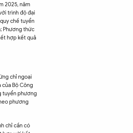
ăm 2025, năm
ới trình độ đại
 quy chế tuyển
n; Phương thức
kết hợp kết quả
ứng chỉ ngoại
iá của Bộ Công
úng tuyển phương
 theo phương
nh chỉ cần có