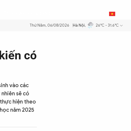
0
THỂ THAO
BẠN ĐỌC & CAND
VI
Thứ Năm, 06/08/2026
Hà Nội
,
26°C - 31.6°C
 xăng dầu để đảm bảo an ninh năng lượng quốc gia
Thực hiện Nghị qu
kiến có
sinh vào các
 nhiên sẽ có
 thực hiện theo
i học năm 2025