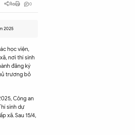
0
ăm 2025
ác học viện,
ã, nơi thí sinh
hành đăng ký
chủ trương bỏ
2025, Công an
Thí sinh dự
p xã. Sau 15/4,