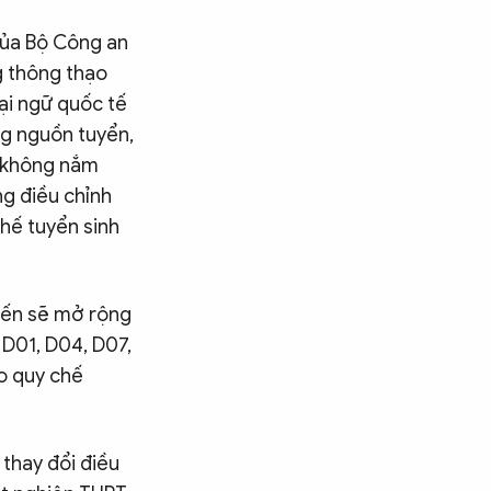
của Bộ Công an
g thông thạo
oại ngữ quốc tế
ng nguồn tuyển,
ữ, không nắm
ng điều chỉnh
hế tuyển sinh
iến sẽ mở rộng
 D01, D04, D07,
ảo quy chế
 thay đổi điều