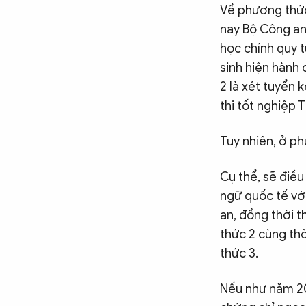
Chuyên trang
An ninh thế giới
Văn nghệ Công an
Về phương thức
Chuyên đề
nay Bộ Công an 
học chính quy 
sinh hiện hành
2 là xét tuyển 
thi tốt nghiệp 
Tuy nhiên, ở ph
Cụ thể, sẽ điề
ngữ quốc tế với
an, đồng thời t
thức 2 cùng thờ
thức 3.
Nếu như năm 202