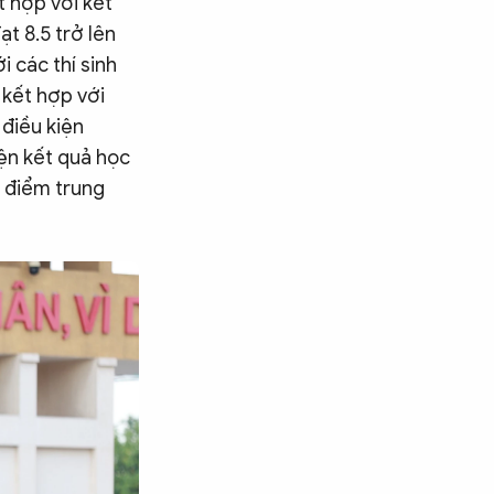
t hợp với kết
t 8.5 trở lên
 các thí sinh
 kết hợp với
 điều kiện
iện kết quả học
à điểm trung