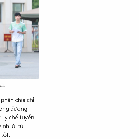
ND.
 phân chia chỉ
tương đương
quy chế tuyển
inh ưu tú
tốt.
Tìm kiếm