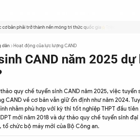
ÌNH
CÔNG AN TRONG LÒNG DÂN
XÃ HỘI
PHÁP LUẬT
QUỐC TẾ
VĂN HÓA - 
ơ bản phải trở thành nền móng tri thức quốc gia
Triệt để tiết kiệm
g dân
Hoạt động của lực lượng CAND
sinh CAND năm 2025 dự 
?
thảo quy chế tuyển sinh CAND năm 2025, việc tuyển 
ng CAND về cơ bản vẫn giữ ổn định như năm 2024. Tuy
ỉnh nhằm phù hợp với kỳ thi tốt nghiệp THPT đầu tiên
DPT mới năm 2018 và dự thảo quy chế tuyển sinh đạ
 tổ chức bộ máy mới của Bộ Công an.