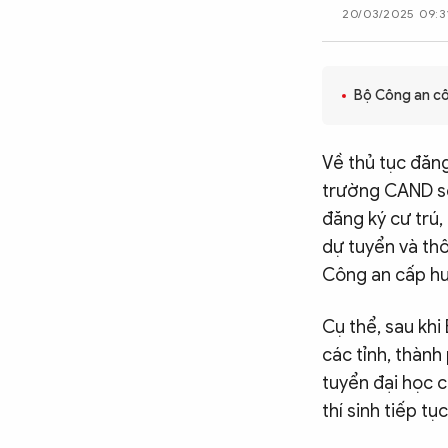
20/03/2025 09:3
CÔNG NGHỆ
Bộ Công an cô
QUỐC TẾ
Về thủ tục đăng
VĂN HÓA - THỂ THAO
trường CAND sẽ 
đăng ký cư trú
BẠN ĐỌC & CAND
dự tuyển và th
Công an cấp hu
ĐA PHƯƠNG TIỆN
Cụ thể, sau kh
eMagazine
Podcast
các tỉnh, thành
tuyển đại học c
Video
Ảnh
thí sinh tiếp t
Infographic