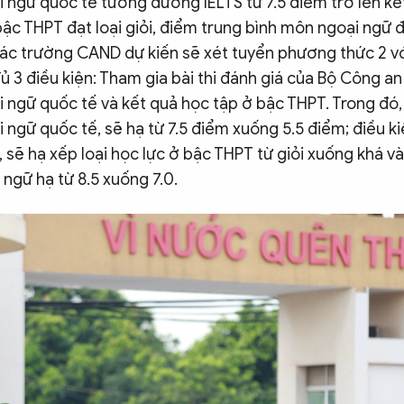
 ngữ quốc tế tương đương IELTS từ 7.5 điểm trở lên kế
ậc THPT đạt loại giỏi, điểm trung bình môn ngoại ngữ đạ
ác trường CAND dự kiến sẽ xét tuyển phương thức 2 với
 3 điều kiện: Tham gia bài thi đánh giá của Bộ Công an
 ngữ quốc tế và kết quả học tập ở bậc THPT. Trong đó,
 ngữ quốc tế, sẽ hạ từ 7.5 điểm xuống 5.5 điểm; điều k
 sẽ hạ xếp loại học lực ở bậc THPT từ giỏi xuống khá v
ngữ hạ từ 8.5 xuống 7.0.