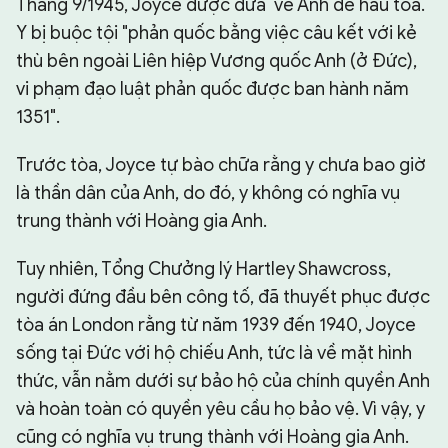
Tháng 9/1945, Joyce được đưa về Anh để hầu tòa.
Y bị buộc tội "phản quốc bằng việc câu kết với kẻ
thù bên ngoài Liên hiệp Vương quốc Anh (ở Đức),
vi phạm đạo luật phản quốc được ban hành năm
1351".
Trước tòa, Joyce tự bào chữa rằng y chưa bao giờ
là thần dân của Anh, do đó, y không có nghĩa vụ
trung thành với Hoàng gia Anh.
Tuy nhiên, Tổng Chưởng lý Hartley Shawcross,
người đứng đầu bên công tố, đã thuyết phục được
tòa án London rằng từ năm 1939 đến 1940, Joyce
sống tại Đức với hộ chiếu Anh, tức là về mặt hình
thức, vẫn nằm dưới sự bảo hộ của chính quyền Anh
và hoàn toàn có quyền yêu cầu họ bảo vệ. Vì vậy, y
cũng có nghĩa vụ trung thành với Hoàng gia Anh.