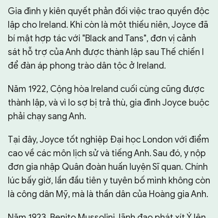
Gia đình y kiên quyết phản đối việc trao quyền độc
lập cho Ireland. Khi còn là một thiếu niên, Joyce đã
bí mật hợp tác với "Black and Tans", đơn vị cảnh
sát hỗ trợ của Anh được thành lập sau Thế chiến I
để đàn áp phong trào dân tộc ở Ireland.
Năm 1922, Cộng hòa Ireland cuối cùng cũng được
thành lập, và vì lo sợ bị trả thù, gia đình Joyce buộc
phải chạy sang Anh.
Tại đây, Joyce tốt nghiệp Đại học London với điểm
cao về các môn lịch sử và tiếng Anh. Sau đó, y nộp
đơn gia nhập Quân đoàn huấn luyện Sĩ quan. Chính
lúc bấy giờ, lần đầu tiên y tuyên bố mình không còn
là công dân Mỹ, mà là thần dân của Hoàng gia Anh.
Năm 1923, Benito Mussolini, lãnh đạo phát xít Ý lên