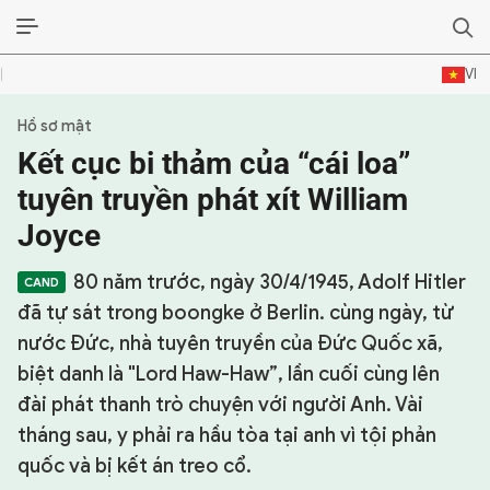
VI
Hồ sơ mật
SỰ KIỆN & BÌNH LUẬN
Kết cục bi thảm của “cái loa”
HẬU TRƯỜNG
tuyên truyền phát xít William
Joyce
KINH TẾ - VĂN HÓA - THỂ THAO
80 năm trước, ngày 30/4/1945, Adolf Hitler
HỒ SƠ MẬT
đã tự sát trong boongke ở Berlin. cùng ngày, từ
PHÓNG SỰ
nước Đức, nhà tuyên truyền của Đức Quốc xã,
biệt danh là "Lord Haw-Haw”, lần cuối cùng lên
HỒ SƠ INTERPOL
đài phát thanh trò chuyện với người Anh. Vài
tháng sau, y phải ra hầu tòa tại anh vì tội phản
VỤ ÁN NỔI TIẾNG
quốc và bị kết án treo cổ.
TƯ LIỆU