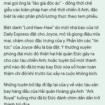
mai gọi ông là “lão già độc ác” - đồng thời chế
giễu các biện pháp hạn chế thời chiến ở Anh, đặc
biệt là việc phân phối lương thực theo tem phiếu.
Biệt danh "Lord Haw-Haw" do một nhà báo của tờ
Daily Express đặt cho Joyce, mô tả giọng điệu mỉa
mai, châm chọc đặc trưng của y. Phần lớn các “tin
tức” của Joyce đều là bịa đặt. Y thường xuyên
phóng đại mức độ thiệt hại hải quân Đức gây ra
cho các tàu chiến Anh, hoặc tuyên bố một thành
phố nào đó đã bị máy bay Đức xóa sổ hoàn toàn
thậm chí đôi khi trước lúc xảy ra cuộc không kích.
Những tuyên bố lặp đi lặp lại của y về việc tàu sân
bay hàng đầu của Hải quân Hoàng gia Anh “Ark
Royal” tuồng như đã bị Đức đánh chìm dần dần trở
thành trò đùa.