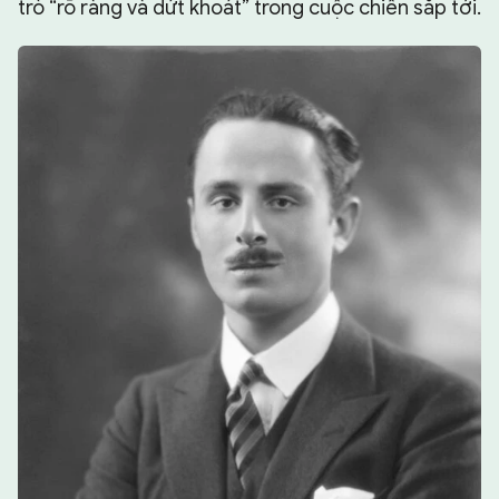
trò “rõ ràng và dứt khoát” trong cuộc chiến sắp tới.