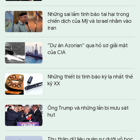
Những sai lầm tình báo tai hại trong
chiến dịch của Mỹ và Israel nhằm vào
Iran
“Dự án Azorian” qua hồ sơ giải mật
của CIA
Những thiết bị tình báo kỳ lạ nhất thế
kỷ XX
Ông Trump và những lần bị mưu sát
hụt
Thu thập dữ liệu quân sự dưới vỏ bọc