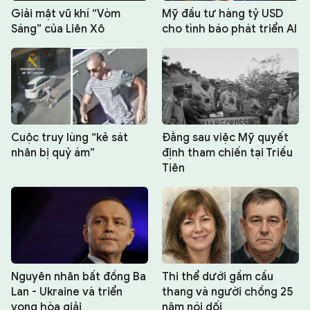
Giải mật vũ khí “Vòm
Mỹ đầu tư hàng tỷ USD
Sáng” của Liên Xô
cho tình báo phát triển AI
Cuộc truy lùng “kẻ sát
Đằng sau việc Mỹ quyết
nhân bị quỷ ám”
định tham chiến tại Triều
Tiên
Nguyên nhân bất đồng Ba
Thi thể dưới gầm cầu
Lan - Ukraine và triển
thang và người chồng 25
vọng hòa giải
năm nói dối