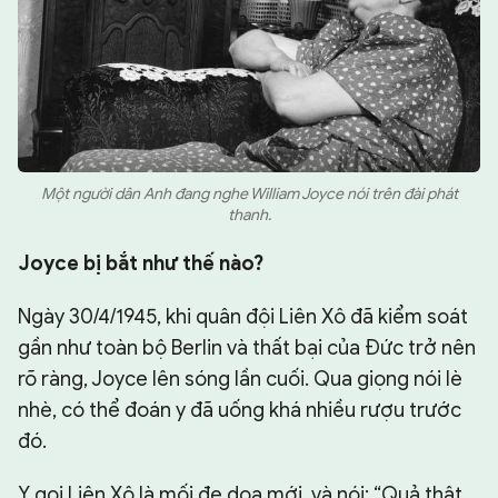
Một người dân Anh đang nghe William Joyce nói trên đài phát
thanh.
Joyce bị bắt như thế nào?
Ngày 30/4/1945, khi quân đội Liên Xô đã kiểm soát
gần như toàn bộ Berlin và thất bại của Đức trở nên
rõ ràng, Joyce lên sóng lần cuối. Qua giọng nói lè
nhè, có thể đoán y đã uống khá nhiều rượu trước
đó.
Y gọi Liên Xô là mối đe dọa mới, và nói: “Quả thật,