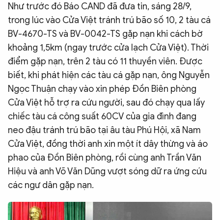
Như trước đó Báo CAND đã đưa tin, sáng 28/9,
trong lúc vào Cửa Việt tránh trú bão số 10, 2 tàu cá
BV-4670-TS và BV-0042-TS gặp nạn khi cách bờ
khoảng 1,5km (ngay trước cửa lạch Cửa Việt). Thời
điểm gặp nạn, trên 2 tàu có 11 thuyền viên. Được
biết, khi phát hiện các tàu cá gặp nạn, ông Nguyễn
Ngọc Thuận chạy vào xin phép Đồn Biên phòng
Cửa Việt hỗ trợ ra cứu người, sau đó chạy qua lấy
chiếc tàu cá công suất 60CV của gia đình đang
neo đậu tránh trú bão tại âu tàu Phú Hội, xã Nam
Cửa Việt, đồng thời anh xin một ít dây thừng và áo
phao của Đồn Biên phòng, rồi cùng anh Trần Văn
Hiệu và anh Võ Văn Dũng vượt sóng dữ ra ứng cứu
các ngư dân gặp nạn.