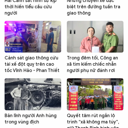
Hai Cảnh sát hình sự kịp
Những chuyến xe đặc
thời hiến tiểu cầu cứu
biệt trên đường tuần tra
người
giao thông
Cảnh sát giao thông cứu
Trong đêm tối, Công an
tài xế đột quỵ trên cao
xã tìm kiếm chiếc nhẫn
tốc Vĩnh Hảo - Phan Thiết
người phụ nữ đánh rơi
Bản lĩnh người Anh hùng
Quyết tâm rút ngắn lộ
trong vùng địch
trình “xã không ma túy”,