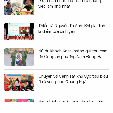
“Gần dân nhất” bắt đầu từ những
việc làm nhỏ nhất
Thiếu tá Nguyễn Tú Anh: Khi gia đình
là điểm tựa bình yên
Nữ du khách Kazakhstan gửi thư cảm
ơn Công an phường Nam Đông Hà
Chuyện về Cảnh sát khu vực tiêu biểu
ở xã vùng cao Quảng Ngãi
Chia sẻ:
0
Hành trình 3 ngày giúp dân truy tìm
chiếc tủ lạnh cũ chứa 21 chỉ vàng