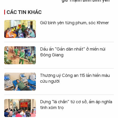
giữ Thạnh Bình bình yên
CÁC TIN KHÁC
Giữ bình yên từng phum, sóc Khmer
Dấu ấn “Gần dân nhất” ở miền núi
Đông Giang
Thượng uý Công an 115 lần hiến máu
cứu người
Dựng “lá chắn” từ cơ sở, ấm áp nghĩa
tình xóm trọ