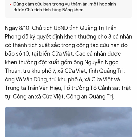
Dũng cảm cứu bạn trong vụ thảm án, một học sinh
QUỐC TẾ
được Chủ tịch tỉnh tặng Bằng khen
VĂN HÓA - THỂ THAO
Ngày 8/10, Chủ tịch UBND tỉnh Quảng Trị Trần
Phong đã ký quyết định khen thưởng cho 3 cá nhân
có thành tích xuất sắc trong công tác cứu nạn do
BẠN ĐỌC & CAND
bão số 10, tại biển Cửa Việt. Các cá nhân được
khen thưởng đột xuất gồm ông Nguyễn Ngọc
ĐA PHƯƠNG TIỆN
Thuận, trú khu phố 7, xã Cửa Việt, tỉnh Quảng Trị;
eMagazine
Podcast
ông Võ Văn Dũng, trú khu phố 6, xã Cửa Việt và
Video
Ảnh
Trung tá Trần Văn Hiệu, Tổ trưởng Tổ Cảnh sát trật
tự, Công an xã Cửa Việt, Công an Quảng Trị.
Infographic
Chuyên trang
An ninh thế giới
Văn nghệ Công an
Chuyên đề