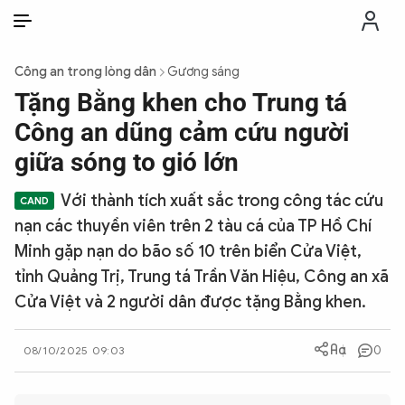
VI
VI
EN
Công an trong lòng dân
Gương sáng
THỜI SỰ
Tặng Bằng khen cho Trung tá
Công an dũng cảm cứu người
CHỐNG DIỄN BIẾN HÒA BÌNH
giữa sóng to gió lớn
Với thành tích xuất sắc trong công tác cứu
CÔNG AN TRONG LÒNG DÂN
nạn các thuyền viên trên 2 tàu cá của TP Hồ Chí
Minh gặp nạn do bão số 10 trên biển Cửa Việt,
XÃ HỘI
tỉnh Quảng Trị, Trung tá Trần Văn Hiệu, Công an xã
Cửa Việt và 2 người dân được tặng Bằng khen.
PHÁP LUẬT
0
08/10/2025 09:03
CÔNG NGHỆ