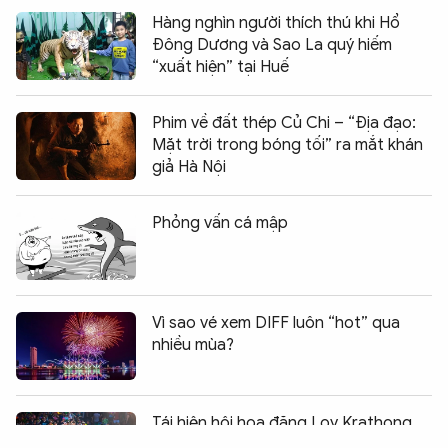
Hàng nghìn người thích thú khi Hổ
Đông Dương và Sao La quý hiếm
“xuất hiện” tại Huế
Phim về đất thép Củ Chi – “Địa đạo:
Mặt trời trong bóng tối” ra mắt khán
giả Hà Nội
Phỏng vấn cá mập
Vì sao vé xem DIFF luôn “hot” qua
nhiều mùa?
Chia sẻ:
0
Tái hiện hội hoa đăng Loy Krathong
và hoạt động té nước Songkran