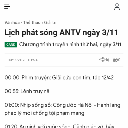
VI
VI
EN
Văn hóa - Thể thao
Giải trí
THỜI SỰ
Lịch phát sóng ANTV ngày 3/11
Chương trình truyền hình thứ hai, ngày 3/11
CHỐNG DIỄN BIẾN HÒA BÌNH
0
03/11/2025 01:54
CÔNG AN TRONG LÒNG DÂN
00:00: Phim truyện: Giải cứu con tim, tập 12/42
XÃ HỘI
00:55: Lệnh truy nã
PHÁP LUẬT
01:00: Nhịp sống số: Công ước Hà Nội - Hành lang
pháp lý mới chống tội phạm mạng
CÔNG NGHỆ
01:20: An ninh với cuộc sống: Cảnh giác với bẫy