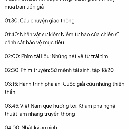
mua bán tiền giả
QUỐC TẾ
01:30: Câu chuyện giao thông
VĂN HÓA - THỂ THAO
01:40: Nhân vật sự kiện: Niềm tự hào của chiến sĩ
cảnh sát bảo vệ mục tiêu
BẠN ĐỌC & CAND
02:00: Phim tài liệu: Những nét vẽ từ trái tim
ĐA PHƯƠNG TIỆN
02:30: Phim truyện: Sứ mệnh tái sinh, tập 18/20
eMagazine
Podcast
Video
Ảnh
03:15: Hành trình phá án: Cuộc giải cứu những thiên
thần
Infographic
Chuyên trang
An ninh thế giới
Văn nghệ Công an
03:45: Việt Nam quê hương tôi: Khám phá nghệ
Chuyên đề
thuật làm nhang truyền thống
04:00: Nhật ký an ninh