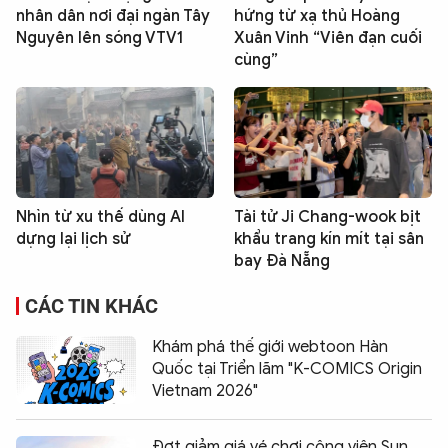
nhân dân nơi đại ngàn Tây
hứng từ xạ thủ Hoàng
Nguyên lên sóng VTV1
Xuân Vinh “Viên đạn cuối
cùng”
Nhìn từ xu thế dùng AI
Tài tử Ji Chang-wook bịt
dựng lại lịch sử
khẩu trang kín mít tại sân
bay Đà Nẵng
CÁC TIN KHÁC
Khám phá thế giới webtoon Hàn
Quốc tại Triển lãm "K-COMICS Origin
Vietnam 2026"
Đợt giảm giá vé chơi công viên Sun