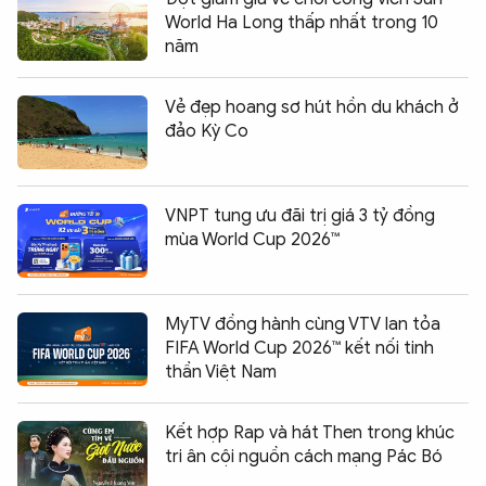
World Ha Long thấp nhất trong 10
năm
Vẻ đẹp hoang sơ hút hồn du khách ở
đảo Kỳ Co
VNPT tung ưu đãi trị giá 3 tỷ đồng
mùa World Cup 2026™
MyTV đồng hành cùng VTV lan tỏa
FIFA World Cup 2026™ kết nối tinh
thần Việt Nam
Kết hợp Rap và hát Then trong khúc
tri ân cội nguồn cách mạng Pác Bó