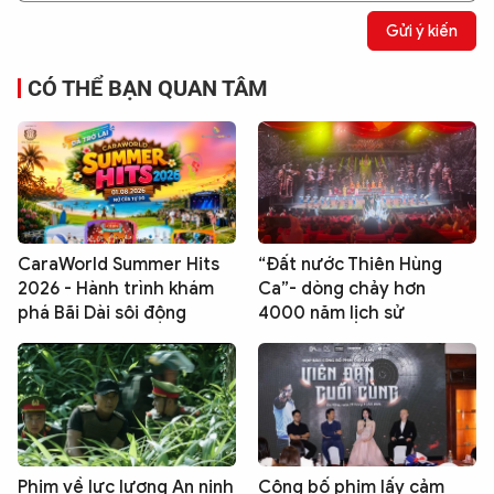
Gửi ý kiến
CÓ THỂ BẠN QUAN TÂM
CaraWorld Summer Hits
“Đất nước Thiên Hùng
2026 - Hành trình khám
Ca”- dòng chảy hơn
phá Bãi Dài sôi động
4000 năm lịch sử
Phim về lực lượng An ninh
Công bố phim lấy cảm